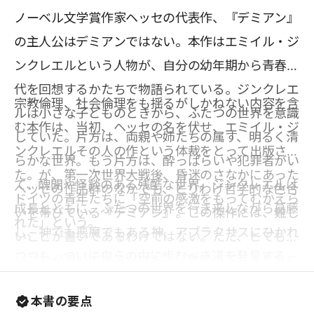
ノーベル文学賞作家ヘッセの代表作、『デミアン』
の主人公はデミアンではない。本作はエミイル・ジ
ンクレエルという人物が、自分の幼年期から青春時
代を回想するかたちで物語られている。ジンクレエ
宗教倫理、社会倫理をも揺るがしかねない内容を含
ルは小さな子どものときから、ふたつの世界を意識
む本作は、当初、ヘッセの名を伏せ、エミイル・ジ
していた。片方は、両親や姉たちの属す、明るく清
ンクレエルその人の作という体裁をとって出版され
らかな世界。もう片方は、酔っぱらいや犯罪者がい
た。が、第一次世界大戦後、昏迷のさなかにあった
て、醜聞や怪談のある残酷な世界。ジンクレエルは
ヘッセの作品群のなかでも、とりわけ哲学的な色合
ドイツの青年たちに「空前の感激をもってむかえら
成長とともに、ふたつの世界を行き来しながら葛藤
いを帯びている『デミアン』。この傑作には、難し
れた」という。
し、神でも悪魔でもある神、アブラクサスにひかれ
いことが書いてあるわけではない。ただ、とても深
つつも、ついに自らの中に歩むべき道を発見する。
いことが書いてあるだけだ。『車輪の下』よりもこ
デミアンは、人とちがった何かを感じさせる謎めい
ちらが好きという方もいらっしゃるかもしれない。
本書の要点
た少年で、ジンクレエルの前にたびたび現れ、啓示
本作を読み、ジンクレエルとともに思考すること