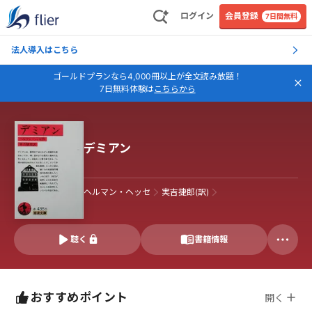
ログイン
会員登録
7日間無料
法人導入はこちら
ゴールドプランなら4,000冊以上が全文読み放題！
7日無料体験は
こちらから
デミアン
ヘルマン・ヘッセ
実吉捷郎(訳)
聴く
書籍情報
おすすめポイント
開く