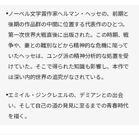
を与える。
は、必ずやあなたに人間としての奥行きを与えてく
ノーベル文学賞作家ヘルマン・ヘッセの、前期と
れるだろう。とくに若い感性と強く響き合うところ
後期の作品群の中間に位置する代表作のひとつ。
が多いだろうと思われるため、早めに読んでおかれ
第一次世界大戦直後に出版された。この時期、戦
ることをお薦めしたい。
争や、妻との離別などから精神的な危機に陥って
いたヘッセは、ユング派の精神分析的な処置を受
けていた。そこで得られた知識も影響し、本作で
は深い内的世界の追究がなされている。
エミイル・ジンクレエルの、デミアンとの出会
い、そして自己の道の発見に至るまでの青春時代
を描く。