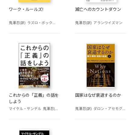
ワーク・ルールズ!
滅亡へのカウントダウン
鬼澤忍(訳)
ラズロ・ボック
矢羽野薫(訳)
鬼澤忍(訳)
アランワイズマン
これからの「正義」の話を
国家はなぜ衰退するのか
しよう
マイケル・サンデル
鬼澤忍(訳)
鬼澤忍(訳)
ダロン・アセモグル
ジェ