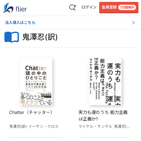
ログイン
会員登録
7日間無料
法人導入はこちら
鬼澤忍(訳)
Chatter（チャッター）
実力も運のうち 能力主義
は正義か?
鬼澤忍(訳)
イーサン・クロス
マイケル・サンデル
鬼澤忍(訳)