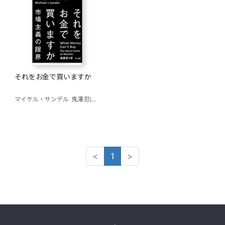
それをお金で買いますか
マイケル・サンデル
鬼澤忍(訳)
<
1
>