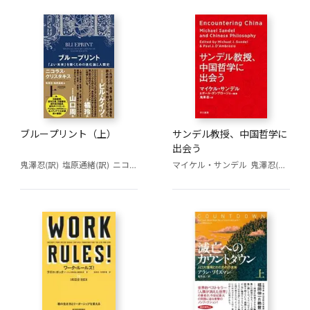
ブループリント（上）
サンデル教授、中国哲学に
出会う
鬼澤忍(訳)
塩原通緒(訳)
ニコラス・クリスタキス
マイケル・サンデル
鬼澤忍(訳)
ポー