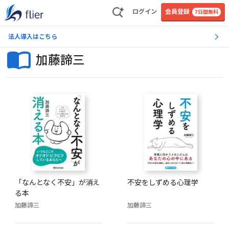
ログイン
会員登録
7日間無料
法人導入はこちら
加藤諦三
「なんとなく不安」が消え
不安をしずめる心理学
る本
加藤諦三
加藤諦三