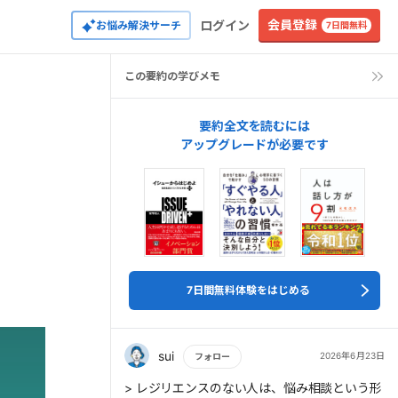
会員登録
ログイン
お悩み解決サーチ
7日間無料
この要約の学びメモ
要約全文を読むには
アップグレードが必要です
7日間無料体験をはじめる
sui
2026年6月23日
フォロー
もっと読む
> レジリエンスのない人は、悩み相談という形