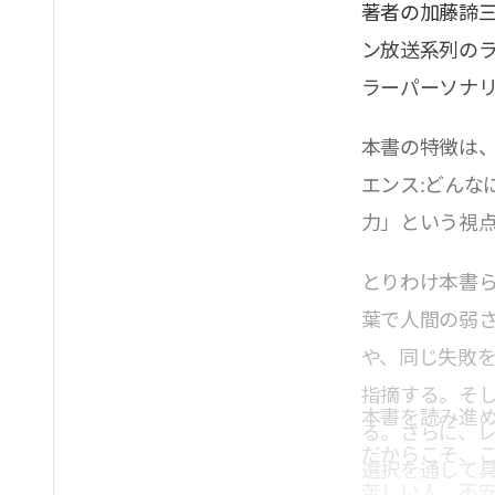
著者の加藤諦
ン放送系列の
ラーパーソナ
本書の特徴は
エンス:どんな
力」という視
とりわけ本書
葉で人間の弱
や、同じ失敗
指摘する。そ
本書を読み進
る。さらに、
だからこそ、
選択を通して
苦しい人、不