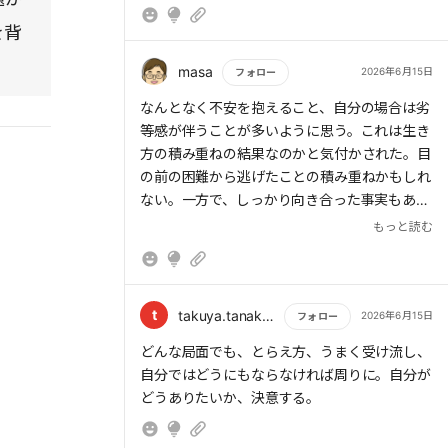
限り、人生は変わらないと断言する。さらに、
レジリエンスを持つ人と持たない人の違いを、
を背
人間関係や人生の選択を通して具体的に描き出
している
masa
2026年6月15日
フォロー
もっと読む
なんとなく不安を抱えること、自分の場合は劣
等感が伴うことが多いように思う。これは生き
方の積み重ねの結果なのかと気付かされた。目
の前の困難から逃げたことの積み重ねかもしれ
ない。一方で、しっかり向き合った事実もあ
る。過去を悔やまず、これからを生きる姿勢も
もっと読む
大切にしたい。
t
takuya.tanaka1976
2026年6月15日
フォロー
もっと読む
どんな局面でも、とらえ方、うまく受け流し、
自分ではどうにもならなければ周りに。自分が
どうありたいか、決意する。