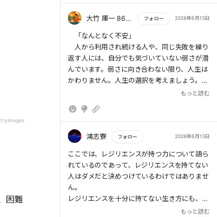
大竹 庫一 860×Kura
2026年6月13日
フォロー
もっと読む
「なんとなく不安」
人から利用され続ける人や、同じ失敗を繰り
返す人には、自分でも気づいていない弱さが潜
んでいます。弱さに向き合わない限り、人生は
かわりません。人生の選択を考えましょう。
もっと読む
世の中には、子どもに暴力を振るうひどい親
がいます。レジリエンスのある人がそのような
ettyimages
親を持ったら、「他の子の親は優しいのに、な
ぜ自分の親はこんなにひどいのか」と自らの運
鴻志寮
2026年6月13日
フォロー
命を嘆くのでなく、「この親が、人として正し
もっと読む
ここでは、レジリエンスが持つ力について語ら
く生きることを教えてくれた」と捉えます。
れているのであって、レジリエンスを持てない
人はダメだと決めつけているわけではありませ
さあ、全力で目の前にいる人の「今ここ」を
ん。
一所懸命に応援していきましょう。
、困難
レジリエンスを十分に持てない生き方にも、視
点を変えれば、立ち止まったり悩んだりする経
もっと読む