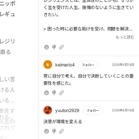
もっと読む
レジリエンスとは、主体性のことかも。せっか
ニッポ
姿勢では、人はいつまでも本当の自信を得られ
く生を受けた人生、後悔のないように生きてい
ない★トラブルの中に、自分の弱さがどのよう
レギュ
きたい。
に関わっていたのかを振り返ることが重要★
> 困った時に必要な助けを受け、問題を解決し
ていくことほど、人生において重要なことはな
もっと読む
レジリ
い。親しい仲間や支えてくれる人の存在は、人
の運命を大きく左右する
ち直る
>決断力は、その人の人生を左右する重要な鍵
k
keimario4
2026年6月16日
フォロー
だ。
もっと読む
常に自分で考え、自分で決断していくことの重
しい言
要性を感じた。
そして、その決断力の土台となるのが信念であ
ける人
る。「できる」という信念、「必ずよい人生を
いると
生きる」という信念、「満足のいく人生」とい
うビジョンを支える信念を持ち続けられる稀有
断言す
yuuton2929
2026年6月16日
フォロー
な力こそが、レジリエンスを支える
れる。
人生の
もっと読む
> そのような事態に至った原因を自分自身の中
決意が環境を変える
されて
にも探し、真剣に反省することである。レジリ
直した