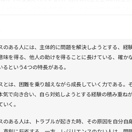
う人が読めば、人生を立て直していくための視点が得られ
点
スのある人には、主体的に問題を解決しようとする、経
意味を得る、他人の助けを得ることに長けている、確か
いるという4つの特長がある。
スとは、困難を乗り越えながら成長していく力である。
本気で向き合い、自ら対処しようとする経験の積み重ね
ていく。
スのある人は、トラブルが起きた時、その原因を自分自
、真剣に反省する。一方、レジリエンスのない人は、問