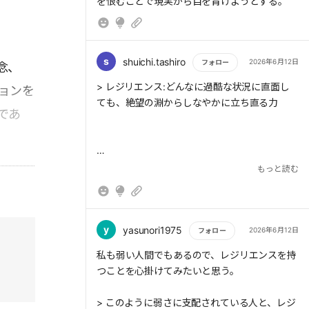
を恨むことで現実から目を背けようとする。
ている点である。
s
shuichi.tashiro
2026年6月12日
フォロー
念、
> 第四の特長は、信念を持っていることであ
もっと読む
る。
> レジリエンス:どんなに過酷な状況に直面し
ョンを
ても、絶望の淵からしなやかに立ち直る力
であ
> レジリエンスのある人には、主体的に問題を
もっと読む
解決しようとする、経験から積極的な意味を得
る、他人の助けを得ることに長けている、確か
な信念を持っているという4つの特長がある。
y
yasunori1975
2026年6月12日
フォロー
もっと読む
私も弱い人間でもあるので、レジリエンスを持
つことを心掛けてみたいと思う。
> レジリエンスがある人の「4つの特長」のう
ち、あなたが特に大切にしたいものは？
> このように弱さに支配されている人と、レジ