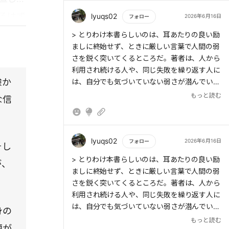
るはず
lyuqs02
2026年6月16日
フォロー
もっと読む
> とりわけ本書らしいのは、耳あたりの良い励
ましに終始せず、ときに厳しい言葉で人間の弱
さを鋭く突いてくるところだ。著者は、人から
利用され続ける人や、同じ失敗を繰り返す人に
験か
は、自分でも気づいていない弱さが潜んでいる
と指摘する。そして、その弱さに向き合わない
もっと読む
な信
限り、人生は変わらないと断言する。さらに、
レジリエンスを持つ人と持たない人の違いを、
人間関係や人生の選択を通して具体的に描き出
している
lyuqs02
2026年6月16日
フォロー
そし
もっと読む
> とりわけ本書らしいのは、耳あたりの良い励
が、
ましに終始せず、ときに厳しい言葉で人間の弱
さを鋭く突いてくるところだ。著者は、人から
利用され続ける人や、同じ失敗を繰り返す人に
は、自分でも気づいていない弱さが潜んでいる
身の
と指摘する。そして、その弱さに向き合わない
もっと読む
題が