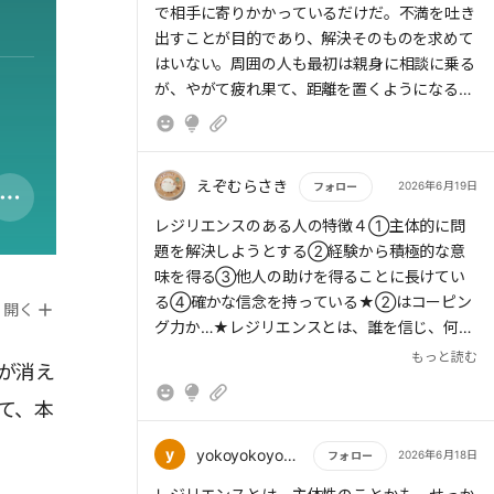
で相手に寄りかかっているだけだ。不満を吐き
出すことが目的であり、解決そのものを求めて
はいない。周囲の人も最初は親身に相談に乗る
が、やがて疲れ果て、距離を置くようになる。
えぞむらさき
2026年6月19日
フォロー
もっと読む
レジリエンスのある人の特徴４①主体的に問
題を解決しようとする②経験から積極的な意
味を得る③他人の助けを得ることに長けてい
る④確かな信念を持っている★②はコーピン
開く
グ力か…★レジリエンスとは、誰を信じ、何を
求め、何を恐れて生きてきたのか そうした価
もっと読む
が消え
値観の積み重ね→長年の生き方によって培われ
る★ひどい扱いを受ける人には「弱さ」があり
て、本
そこに付け込まれている闘う意思を持つ人は狙
われない★★孤独は全てのズルい人間のカモ
y
yokoyokoyoko1981
2026年6月18日
フォロー
★劣等感に支配されているかどうか★受け身の