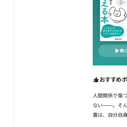
聴
おすすめ
人間関係で傷
ない――。そ
書は、自分自