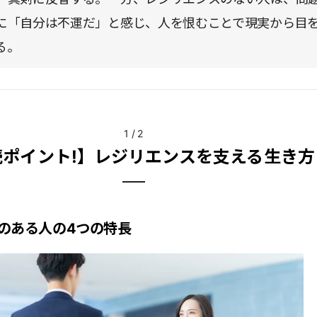
に「自分は不運だ」と感じ、人を恨むことで現実から目
る。
1
/
2
読ポイント!】レジリエンスを支える生き方
のある人の4つの特長