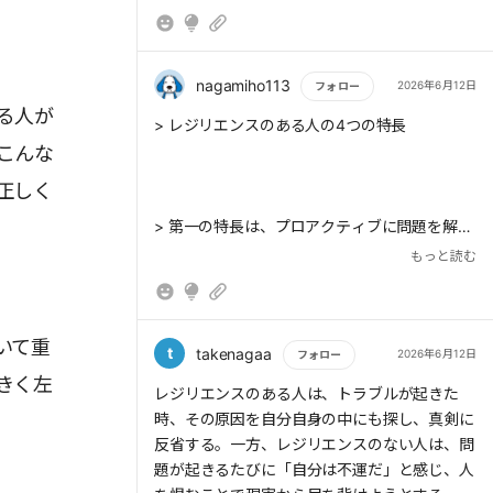
験に意味があると思います。レジリエンスと
は、意識して身につけるというより、さまざま
な経験を重ねる中で、いつの間にか育まれてい
くものなのかもしれません。過去を振り返った
nagamiho113
2026年6月12日
フォロー
ときに、「自分にも備わっていた」と気づくよ
る人が
もっと読む
> レジリエンスのある人の4つの特長
うな力なのだと思います。一方で、主体的に問
こんな
題を解決しようとする、経験から積極的な意味
を得る、他人の助けを得ることに長けている、
正しく
確かな信念を持っているという4つの特長を知
> 第一の特長は、プロアクティブに問題を解決
れたことは、自分の人生を支える新たな力を得
しようとする姿勢である。
もっと読む
たように感じます。
いて重
> 第二の特長は、経験から積極的な意味を得ら
t
takenagaa
2026年6月12日
フォロー
れることである。
きく左
もっと読む
レジリエンスのある人は、トラブルが起きた
時、その原因を自分自身の中にも探し、真剣に
反省する。一方、レジリエンスのない人は、問
題が起きるたびに「自分は不運だ」と感じ、人
> 第三の特長は、他人の助けを得ることに長け