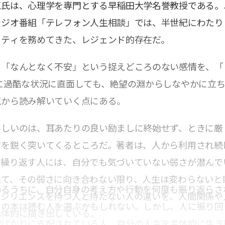
三氏は、心理学を専門とする早稲田大学名誉教授である。
ラジオ番組「テレフォン人生相談」では、半世紀にわたり
リティを務めてきた、レジェンド的存在だ。
、「なんとなく不安」という捉えどころのない感情を、「
に過酷な状況に直面しても、絶望の淵からしなやかに立
点から読み解いていく点にある。
らしいのは、耳あたりの良い励ましに終始せず、ときに厳
さを鋭く突いてくるところだ。著者は、人から利用され続
を繰り返す人には、自分でも気づいていない弱さが潜んで
して、その弱さに向き合わない限り、人生は変わらないと
めるうちに、自分自身の考え方や行動を何度も振り返らさ
レジリエンスを持つ人と持たない人の違いを、人間関係や
この本は読む人を選ぶかもしれない。しかし、人に振り回
具体的に描き出している。
安ばかりに支配されている人、自分の人生を主体的に生き