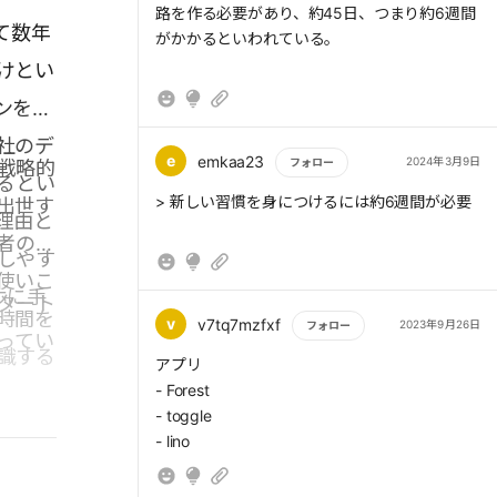
路を作る必要があり、約45日、つまり約6週間
て数年
がかかるといわれている。
けとい
ンを取
社のデ
e
emkaa23
2024年3月9日
フォロー
戦略的
るとい
もっと読む
> 新しい習慣を身につけるには約6週間が必要
出世す
理由と
者の分
しやす
使いこ
ホに手
タート
時間を
v
v7tq7mzfxf
2023年9月26日
フォロー
ってい
識する
もっと読む
アプリ
- Forest
- toggle
- lino