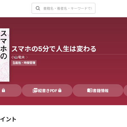
スマホの5分で人生は変わる
小山竜央
生産性・時間管理
く
縦書きPDF
書籍情報
ポイント