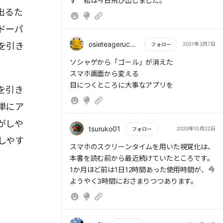
す 私は今日飛び出しました。
出るた
ドーパ
osieteageruchan
2021年3月7日
を引き
フォロー
もっと読む
ソシャゲから「ゴール」が消えた
スマホ画面から変える
目につくところに大事なアプリを
を引き
単にア
がしや
tsuruko01
2020年10月22日
フォロー
しやす
もっと読む
スマホのスクリーンタイムを用いた視覚化は、
本書を読む前から最近続けていたところです。
1か月ほど前は1日12時間あった使用時間が、今
ようやく3時間におさまりつつあります。