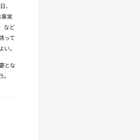
→ 自分の趣向に合ったイベントをシステムが
5日、
判断してピックアップし、情報提供
は事実
」など
誘って
よい。
要とな
う。