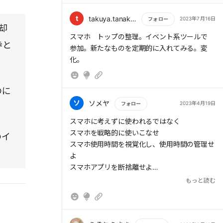
t
takuya.tanaka1976
2023年7月16日
フォロー
却
もっと読む
スマホ トップの整理。イベント系ツールで
歩と
参加。新たなものを定期的に入れてみる。変
化。
のに
ソ
ソメヤ
2023年4月19日
フォロー
もっと読む
スマホに考えずに使われるではなく
スマホを戦略的に使いこなせ
のイ
スマホ使用時間を視覚化し、使用時間の管理せ
。
よ
スマホアプリを断捨離せよ
スマホの使用はドーパミン物質とアクセスのし
もっと読む
やすさにより、依存しやすくなってる
心地よい刺激をスマホから違ういいモノに変え
る