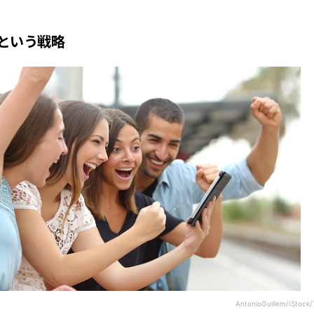
という戦略
AntonioGuillem/iStock/