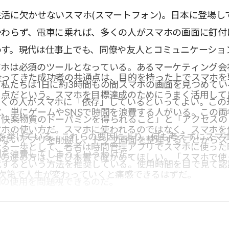
活に欠かせないスマホ(スマートフォン)。日本に登場し
かわらず、電車に乗れば、多くの人がスマホの画面に釘付
わす。現代は仕事上でも、同僚や友人とコミュニケーショ
マホは必須のツールとなっている。あるマーケティング会
会ってきた成功者の共通点は、目的を持った上でスマホを
私たちは1日に約3時間もの間スマホの画面を見つめてい
る点だという。スマホを目標達成のためにうまく活用して
多くの人がスマホに「依存」しているといってよい。この
、単にゲームやSNSで時間を浪費する人がいる。この両
「快楽物質のドーパミンを得られること」と「アクセスの
マホの使い方だ。スマホに使われるのではなく、スマホを
点を挙げている。これらの要因により、何も考えずにスマ
わないアプリを削除し、トップ画面を整理することからス
なる一歩として、著者は時間管理アプリでスマホに使った
間を浪費してしまうというわけだ。
後の進め方は、ぜひ本書で確かめてほしい。「スマホで使
化するという方法を推奨している。使用時間を目で見て認
容次第で人生が変わっていくと痛感できるはずだ。
間の使用を問題視できるのだ。
点