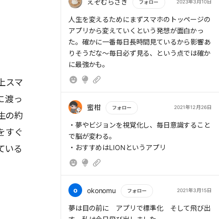
スマホゲームには人間の脳の特性に合わせた特
えぞむらさき
2023年3月10日
フォロー
徴が散りばめられてる
もっと読む
人生を変えるためにまずスマホのトッページの
スマホゲームは依存しやすい
アプリから変えていくという発想が面白かっ
スマホ使用時間を記録、視覚化することで自覚
た。確かに一番毎日長時間見ているから影響あ
しよう
りそうだな～毎日必ず見る、という点では確か
自分の行動を把握する
に最強かも。
用途を決めてスマホを利用する
アプリを整理整頓する
上スマ
目につくトップページに使いたいアプリを置く
に渡っ
使わないアプリは捨てる
蜜柑
2021年12月26日
フォロー
自分がどういう人生にしたいかでスマホをセッ
生の約
もっと読む
トする
・夢やビジョンを視覚化し、毎日意識すること
をすぐ
成し遂げたい事を定期的にスマホで脳に訴える
で脳が変わる。
・おすすめはLIONというアプリ
ている
o
okonomu
2021年3月15日
フォロー
もっと読む
夢は目の前に アプリで標準化 そして飛び出