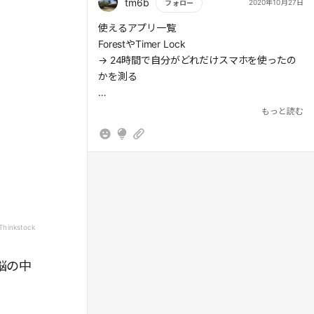
tm6b
2020年10月27日
フォロー
もっと読む
使えるアプリ一覧
ForestやTimer Lock
→ 24時間で自分がどれだけスマホを使ったの
かを測る
Toggl
もっと読む
→行動そのものを視覚化するには、行動管理、
タイムトラッキングをしてくれる
「lino」
→ 夢や目標の実現に役立つアプリ
セミナーであれば「セミナーズ」、遊びや体験
Thinkstock
を求める場合は「asoview!(アソビュー)」とい
った有名なサイトがあり、アプリ化されている
脳の中
ものもある。
「watav(ワタビ)」