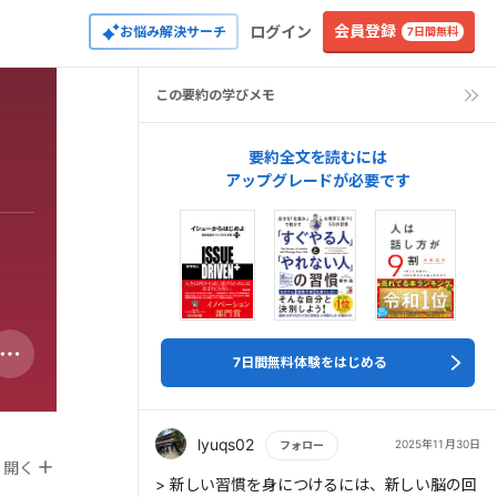
会員登録
ログイン
お悩み解決サーチ
7日間無料
この要約の学びメモ
要約全文を読むには
アップグレードが必要です
7日間無料体験をはじめる
lyuqs02
2025年11月30日
フォロー
開く
もっと読む
> 新しい習慣を身につけるには、新しい脳の回