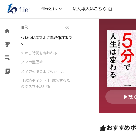
法人導入はこちら
flierとは
目次
ついついスマホに手が伸びるワ
ケ
だから時間を奪われる
スマホ整理術
スマホを使う上でのルール
【必読ポイント!】 成功するた
めのスマホ活用術
聴
おすすめ