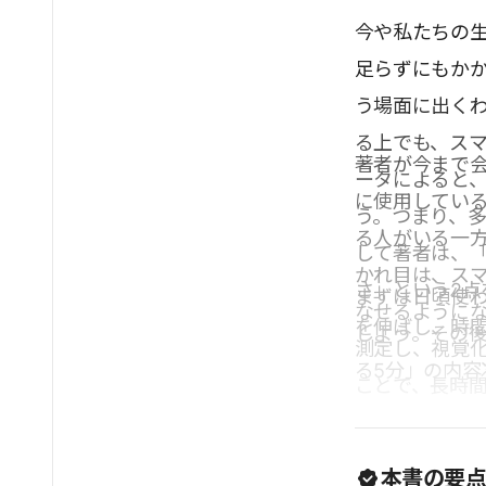
今や私たちの生
足らずにもか
う場面に出く
る上でも、ス
著者が今まで
ータによると、
に使用してい
う。つまり、
る人がいる一方
して著者は、
かれ目は、ス
さ」という2
まずは日頃使
なせるように
を伸ばし、時
しよう。その
測定し、視覚
る5分」の内
ことで、長時
本書の要