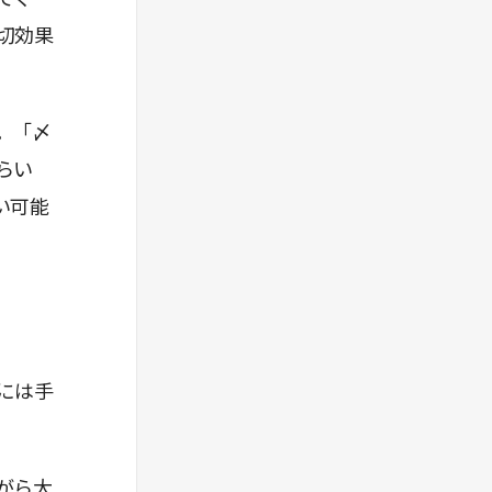
切効果
。「〆
らい
い可能
には手
がら大