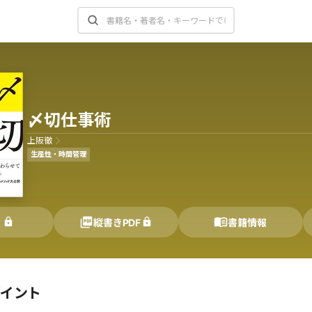
〆切仕事術
上阪徹
生産性・時間管理
く
縦書きPDF
書籍情報
ポイント