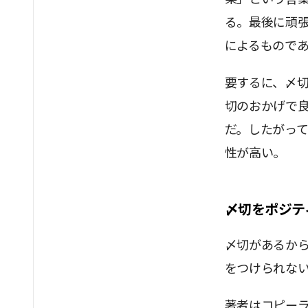
る。最後に頑
によるもので
要するに、〆
切のおかげで
だ。したがっ
性が高い。
〆切をポジテ
〆切があるか
をつけられな
著者はコピー