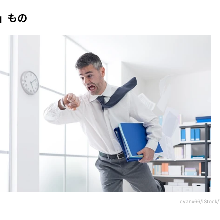
」もの
cyano66/iStock/