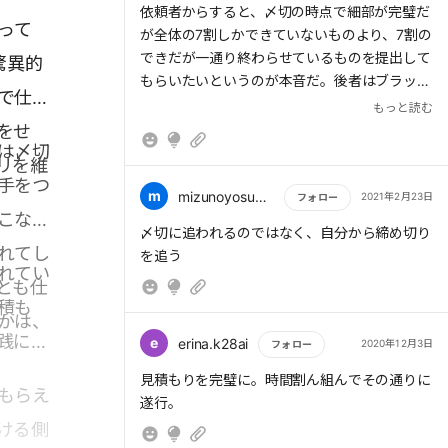
依頼者からすると、〆切の時点で細部が完璧だ
って
が全体の7割しかできていないものより、7割の
できだが一通り終わらせているものを提出して
驚異的
もらいたいというのが本音だ。後者はブラッシ
で仕事
ュアップをすればよいが、前者は残りの3割を
もっと読む
ゼロから作らなければならないので、負担が大
をせ
は〆切
きい。
リを維
手をつ
「最後まで完成していないから〆切までに送れ
m
mizunoyosuke77
2021年2月23日
フォロー
こなし
ない」ということが多い人には、まずは一通り
もっと読む
〆切に追われるのではなく、自分から締め切り
終わらせることをあらかじめお願いしておく必
れてし
を追う
要がある。
れてい
とも仕
積も
かは、
践に活
e
erina.k28ai
2020年12月3日
フォロー
もっと読む
見積もりを完璧に。時間割ん組んでその通りに
もらえ
遂行。
ける側