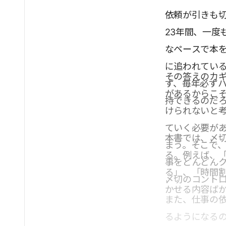
依頼が引きも
23年間、一度
なペースで本
に追われてい
その答えのカ
ず、毎年必ず
があるからこ
持できるのだ
けられないと
ていく必要が
本書では、〆
まう。そこで
る。例えば、
事をどんどん
る」、「時間
〆切のコント
かせる内容ば
また、仕事の
るようになる