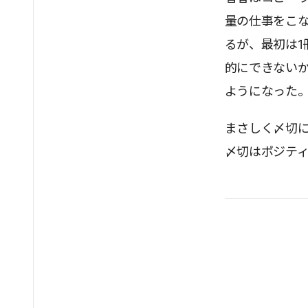
量の仕事をこ
るが、最初は1
的にできない
ようになった
まさしく〆切
〆切はポジテ