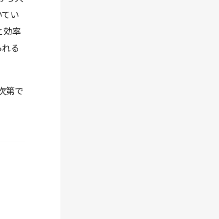
いてい
と効率
られる
次第で