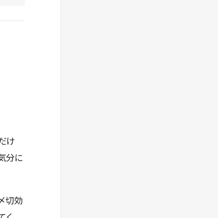
だけ
気分に
〆切効
てく