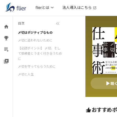
法人導入はこちら
flierとは
目次
〆切はポジティブなもの
〆切に追われないために
【必読ポイント!】 〆切、そし
て依頼者とうまく付き合うため
に
〆切を守ってもらうために
〆切と人生
聴
おすすめ