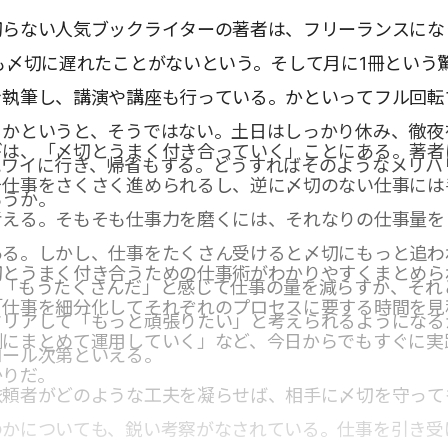
切らない人気ブックライターの著者は、フリーランスにな
も〆切に遅れたことがないという。そして月に1冊という
を執筆し、講演や講座も行っている。かといってフル回転
るかというと、そうではない。土日はしっかり休み、徹夜
ギは、「〆切とうまく付き合っていく」ことにある。著者
ハワイに行き、帰省もする。どうすればそのようなメリハ
そ仕事をさくさく進められるし、逆に〆切のない仕事には
ろうか。
考える。そもそも仕事力を磨くには、それなりの仕事量を
ある。しかし、仕事をたくさん受けると〆切にもっと追わ
切とうまく付き合うための仕事術がわかりやすくまとめら
、「もうたくさんだ」と感じて仕事の量を減らすか、それ
「仕事を細分化してそれぞれのプロセスに要する時間を見
クリアして「もっと頑張りたい」と考えられるようになる
割にまとめて運用していく」など、今日からでもすぐに実
ロール次第といえる。
かりだ。
依頼者がどのような工夫を凝らせば、相手に〆切を守って
のかについても、鋭い考察がなされている。仕事を引き受