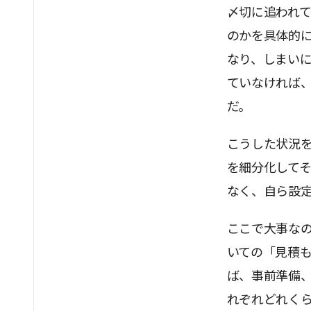
〆切に追われ
のかを具体的
なり、しまい
ていなければ
だ。
こうした状況
を細分化して
なく、自ら設
ここで大事な
いての「見積
ば、事前準備
れぞれどれく