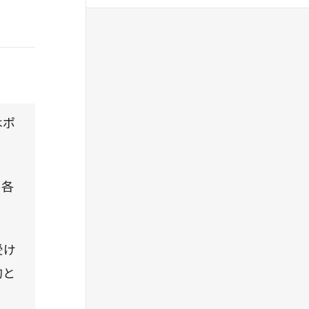
はポ
、各
受け
的と