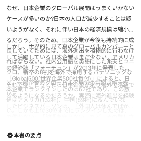
なぜ、日本企業のグローバル展開はうまくいかない
ケースが多いのか?日本の人口が減少することは疑
いようがなく、それに伴い日本の経済規模は縮小す
るだろう。そのため、日本企業が今後も持続的に成
しかし、世界的に見て真のグローバルカンパニーと
長していくためには、海外進出を積極的に行わなけ
して活躍している日本企業はまだ少ない。アメリカ
ればならない。社内公用語を英語にした楽天とユニ
の経済誌「フォーチュン」が2013年に発表した
クロ、新卒の8割を海外で採用するパナソニックな
「Global500(世界企業500社番付)」によると、日
ど、一部企業のグローバル化施策の話題は絶えな
それでは、どうしたら日本企業がより海外で活躍で
本企業でランクインしたのは62社であり、この数
い。
きるようになるのだろうか。実際に海外進出を経験
値はアメリカ(132社)、中国(89社)に及んでいな
したビジネスパーソンは、「外国人は休んでばかり
い。しかも上位30位までにランクインしたのは、
で働かない」「納期を守らない」など、その難しさ
トヨタ自動車(8位)、日本郵政(13位)の2社に留ま
を感じたことがあるに違いない。本書の著者は、そ
る。
本書の要点
れを突破する鍵は「5つの文化の壁」にあるとして