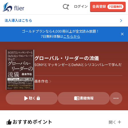
ログイン
会員登録
7日間無料
法人導入はこちら
ゴールドプランなら4,000冊以上が全文読み放題！
7日無料体験は
こちらから
グローバル・リーダーの流儀
SONYとマッキンゼーとDeNAとシリコンバレーで学んだ
森本作也
聴く
書籍情報
おすすめポイント
開く