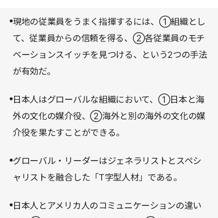
いる。その「5つの文化の壁」とはいかなるものな
現地の従業員をうまく指揮するには、①組織とし
のだろうか。本書は日本人がいかにグローバルな世
て、従業員からの信頼を得る、②各従業員のモチ
界においてリーダーシップを発揮することができる
ベーションスイッチを見つける、という2つの手法
か、その希望を与えてくれる書籍である。未来を生
が有効だ。
きる若い世代は絶対に読むべき一冊だ。
日本人はグローバルな組織において、①日本と海
外の文化の媒介役、②海外と別の海外の文化の媒
介役を果たすことができる。
グローバル・リーダーはジェネラリストとスペシ
ャリストを融合した「T字型人材」である。
日本人とアメリカ人のコミュニケーションの違い