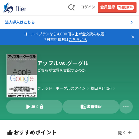
ログイン
会員登録
7日間無料
法人導入はこちら
ゴールドプランなら4,000冊以上が全文読み放題！
7日無料体験は
こちらから
アップルvs.グーグル
どちらが世界を支配するのか
フレッド・ボーゲルスタイン
依田卓巳(訳)
聴く
書籍情報
おすすめポイント
開く