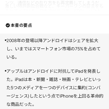
ンツ、通信などの在り方をも再定義してしまうだろ
激しい特許訴訟合戦など、キーパーソンの証言をも
うと述べている。日本ではドコモ、KDDI、ソフト
とに描写されたリアルな各シーンは思わず息を飲む
バンクによる競争が激化しているが、iPhone一本
ほどである。
本書の要点
足打法のソフトバンクは今後どういった戦略を採る
べきだろうか、などと想像を働かせながら読むと一
2008年の登場以降アンドロイドはシェアを拡大
層面白いだろう。
し、いまではスマートフォン市場の75%を占めて
いる。
アップルはアンドロイドに対抗してiPadを発表し
た。iPadは本・新聞・雑誌・映画・テレビといっ
た5つのメディアを一つのデバイスに集約(コンバ
ージェンス)したという点でiPhoneを上回る革命的
な商品だった。