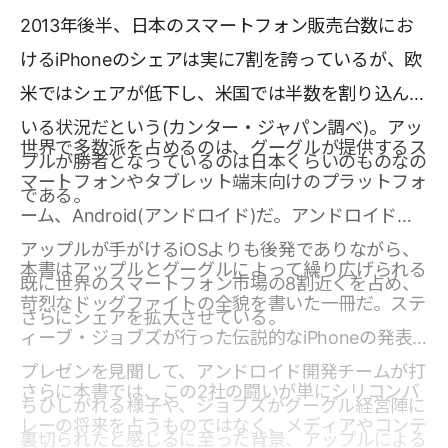
2013年後半、日本のスマートフォン販売台数にお
けるiPhoneのシェアは実に7割を誇っているが、欧
米ではシェアが低下し、米国では半数を割り込んで
いる状況だという(カンター・ジャパン調べ)。アッ
世界で多数派を占めるのは、グーグルが提供するス
プルが勝者となっているのは日本くらいのものなの
マートフォンやタブレット端末向けのプラットフォ
である。
ーム、Android(アンドロイド)だ。アンドロイドは
アップルが手がけるiOSよりも後発でありながら、
本書はアップルとグーグルによって繰り広げられる
既に世界のスマートフォン市場の8割近くを占め、
苛烈なドッグファイトの全貌を書いた一冊だ。ステ
さらにシェアを拡大させている。
ィーブ・ジョブズが行った伝説的なiPhoneの発表
プレゼンを見聞して、アンドロイド開発チームが打
さらに本書では、この2社の闘いが単にシリコンバ
ちひしがれる様子や、ジョブズがグーグル経営陣に
レーの将来を占うものではなく、メディアやコンテ
裏切られたと感じるに至った背景、アップルによる