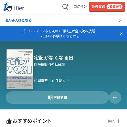
ログイン
会員登録
7日間無料
法人導入はこちら
ゴールドプランなら4,000冊以上が全文読み放題！
7日無料体験は
こちらから
宅配がなくなる日
同時性解消の社会論
松岡真宏
山手剛人
書籍情報
おすすめポイント
開く