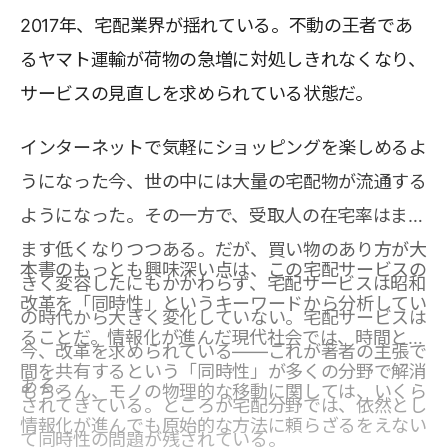
2017年、宅配業界が揺れている。不動の王者であ
るヤマト運輸が荷物の急増に対処しきれなくなり、
サービスの見直しを求められている状態だ。
インターネットで気軽にショッピングを楽しめるよ
うになった今、世の中には大量の宅配物が流通する
ようになった。その一方で、受取人の在宅率はます
ます低くなりつつある。だが、買い物のあり方が大
本書のもっとも興味深い点は、この宅配サービスの
きく変容したにもかかわらず、宅配サービスは昭和
改革を「同時性」というキーワードから分析してい
の時代から大きく変化していない。宅配サービスは
ることだ。情報化が進んだ現代社会では、時間と空
今、改革を求められている――これが著者の主張で
間を共有するという「同時性」が多くの分野で解消
ある。
もちろん、モノの物理的な移動に関しては、いくら
されてきている。ところが宅配分野では、依然とし
情報化が進んでも原始的な方法に頼らざるをえない
て同時性の問題が残されている。