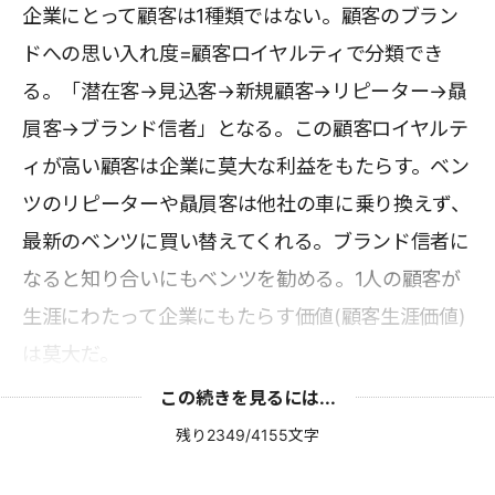
企業にとって顧客は1種類ではない。顧客のブラン
ドへの思い入れ度=顧客ロイヤルティで分類でき
る。「潜在客→見込客→新規顧客→リピーター→贔
屓客→ブランド信者」となる。この顧客ロイヤルテ
ィが高い顧客は企業に莫大な利益をもたらす。ベン
ツのリピーターや贔屓客は他社の車に乗り換えず、
最新のベンツに買い替えてくれる。ブランド信者に
なると知り合いにもベンツを勧める。1人の顧客が
生涯にわたって企業にもたらす価値(顧客生涯価値)
は莫大だ。
この続きを見るには...
残り2349/4155文字