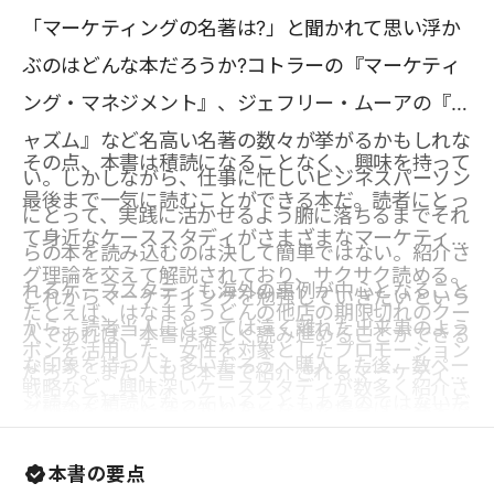
「マーケティングの名著は?」と聞かれて思い浮か
ぶのはどんな本だろうか?コトラーの『マーケティ
ング・マネジメント』、ジェフリー・ムーアの『キ
ャズム』など名高い名著の数々が挙がるかもしれな
その点、本書は積読になることなく、興味を持って
い。しかしながら、仕事に忙しいビジネスパーソン
最後まで一気に読むことができる本だ。読者にとっ
にとって、実践に活かせるよう腑に落ちるまでそれ
て身近なケーススタディがさまざまなマーケティン
らの本を読み込むのは決して簡単ではない。紹介さ
グ理論を交えて解説されており、サクサク読める。
れるケーススタディも海外の事例が中心となること
これからマーケティングを勉強していきたいという
たとえば、はなまるうどんの他店の期限切れのクー
から、読者当人にとっては遠く離れた出来事のよう
人であれば、本書は楽しく読み進めることができる
ポンを活用した、女性を対象としたプロモーション
な印象を持つ人も多いだろう。購入した後、数ペー
だろう。また、もし本書で紹介されるマーケティン
戦略など、興味深いケーススタディが数多く紹介さ
ジ読んで積読になっていることもあるのではないだ
グ理論をもっと深く知りたくなった場合は、巻末で
れている。
ろうか。
紹介されている本で理解を深めることもできる。こ
本書の要点
れまですでに多くのマーケティング本を通じて学ん