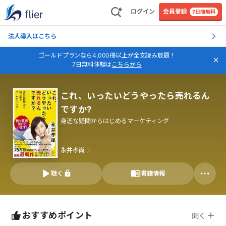
ログイン
会員登録
7日間無料
法人導入はこちら
ゴールドプランなら4,000冊以上が全文読み放題！
7日無料体験は
こちらから
これ、いったいどうやったら売れるん
ですか?
身近な疑問からはじめるマーケティング
永井孝尚
聴く
書籍情報
おすすめポイント
開く