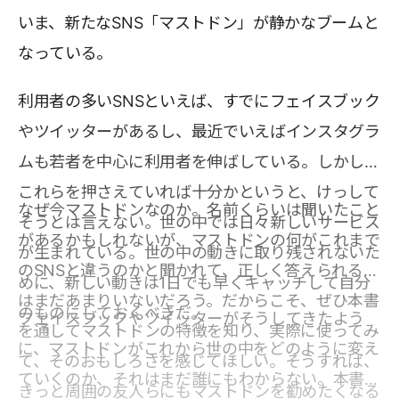
いま、新たなSNS「マストドン」が静かなブームと
なっている。
利用者の多いSNSといえば、すでにフェイスブック
やツイッターがあるし、最近でいえばインスタグラ
ムも若者を中心に利用者を伸ばしている。しかし、
これらを押さえていれば十分かというと、けっして
なぜ今マストドンなのか。名前くらいは聞いたこと
そうとは言えない。世の中では日々新しいサービス
があるかもしれないが、マストドンの何がこれまで
が生まれている。世の中の動きに取り残されないた
のSNSと違うのかと聞かれて、正しく答えられる人
めに、新しい動きは1日でも早くキャッチして自分
はまだあまりいないだろう。だからこそ、ぜひ本書
のものにしておくべきだ。
フェイスブックやツイッターがそうしてきたよう
を通してマストドンの特徴を知り、実際に使ってみ
に、マストドンがこれから世の中をどのように変え
て、そのおもしろさを感じてほしい。そうすれば、
ていくのか、それはまだ誰にもわからない。本書で
きっと周囲の友人らにもマストドンを勧めたくなる