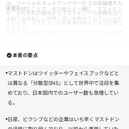
は、ソーシャルネットワークサービスの有識者たち
はずだ。
本書を読むことで、ぜひ彼らと一緒に、マストドン
が、それぞれの観点からマストドンへの見解を述べ
の創り出す新しい世界に思いを馳せてみてはいかが
ているが、マストドンの将来像は彼らですら正確に
だろうか。
見えているわけではない。すべてはユーザーの活用
の仕方次第だ。
本書の要点
マストドンはツイッターやフェイスブックなどと
は異なる「分散型SNS」として世界中で注目を集
めており、日本国内でのユーザー数も急増してい
る。
日産、ピクシブなどの企業はいち早くマストドン