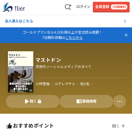
ログイン
会員登録
7日間無料
法人導入はこちら
ゴールドプランなら4,000冊以上が全文読み放題！
7日無料体験は
こちらから
マストドン
次世代ソーシャルメディアのすべて
小林啓倫
コグレマサト
他
3
名
聴く
書籍情報
おすすめポイント
開く