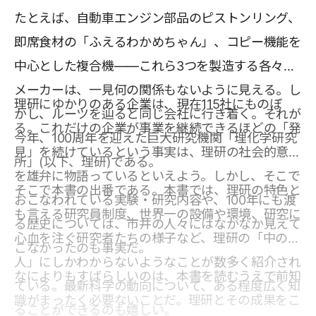
たとえば、自動車エンジン部品のピストンリング、
即席食材の「ふえるわかめちゃん」、コピー機能を
中心とした複合機――これら3つを製造する各々の
メーカーは、一見何の関係もないように見える。し
理研にゆかりのある企業は、現在115社にものぼ
かし、ルーツを辿ると同じ会社に行き着く。それが
る。これだけの企業が事業を継続できるほどの「発
今年、100周年を迎えた巨大研究機関「理化学研究
見」を続けているという事実は、理研の社会的意義
所」(以下、理研)である。
を雄弁に物語っているといえよう。しかし、そこで
そこで本書の出番である。本書では、理研の特色と
おこなわれている実験・研究内容や、100年にも渡
も言える研究員制度、世界一の設備や環境、研究に
る歴史については、市井の人々にはなかなか見えて
心血を注ぐ研究者たちの様子など、理研の「中の
こなかったのも事実だ。
人」にしかわからないようなことが数多く紹介され
なによりもすばらしいのは、本書を読むうえで前知
ている。最新科学の動向について、ある程度広く知
識がまったく必要ないことだ。理研とその成果をこ
ることができるのも嬉しい。