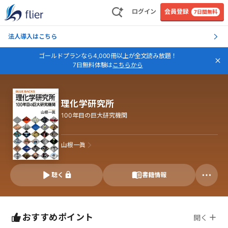
ログイン
会員登録
7日間無料
法人導入はこちら
ゴールドプランなら4,000冊以上が全文読み放題！
7日無料体験は
こちらから
理化学研究所
100年目の巨大研究機関
山根一眞
聴く
書籍情報
おすすめポイント
開く