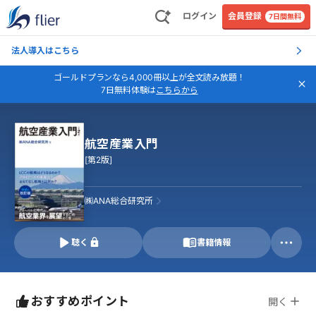
ログイン
会員登録
7日間無料
法人導入はこちら
ゴールドプランなら4,000冊以上が全文読み放題！
7日無料体験は
こちらから
航空産業入門
[第2版]
㈱ANA総合研究所
聴く
書籍情報
おすすめポイント
開く