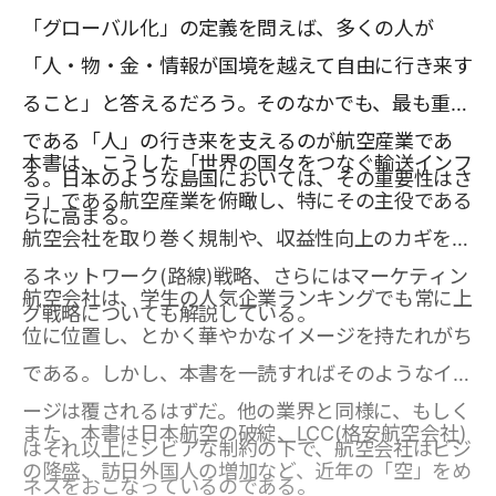
「グローバル化」の定義を問えば、多くの人が
「人・物・金・情報が国境を越えて自由に行き来す
ること」と答えるだろう。そのなかでも、最も重要
である「人」の行き来を支えるのが航空産業であ
本書は、こうした「世界の国々をつなぐ輸送インフ
る。日本のような島国においては、その重要性はさ
ラ」である航空産業を俯瞰し、特にその主役である
らに高まる。
航空会社を取り巻く規制や、収益性向上のカギを握
るネットワーク(路線)戦略、さらにはマーケティン
航空会社は、学生の人気企業ランキングでも常に上
グ戦略についても解説している。
位に位置し、とかく華やかなイメージを持たれがち
である。しかし、本書を一読すればそのようなイメ
ージは覆されるはずだ。他の業界と同様に、もしく
また、本書は日本航空の破綻、LCC(格安航空会社)
はそれ以上にシビアな制約の下で、航空会社はビジ
の隆盛、訪日外国人の増加など、近年の「空」をめ
ネスをおこなっているのである。