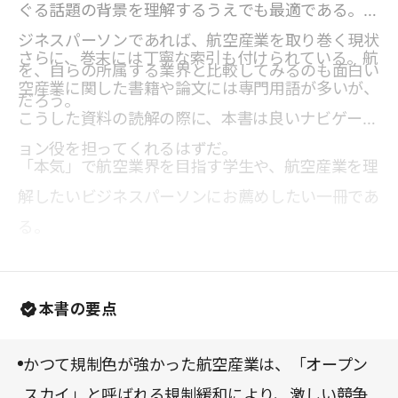
ぐる話題の背景を理解するうえでも最適である。ビ
ジネスパーソンであれば、航空産業を取り巻く現状
さらに、巻末には丁寧な索引も付けられている。航
を、自らの所属する業界と比較してみるのも面白い
空産業に関した書籍や論文には専門用語が多いが、
だろう。
こうした資料の読解の際に、本書は良いナビゲーシ
ョン役を担ってくれるはずだ。
「本気」で航空業界を目指す学生や、航空産業を理
解したいビジネスパーソンにお薦めしたい一冊であ
る。
本書の要点
かつて規制色が強かった航空産業は、「オープン
スカイ」と呼ばれる規制緩和により、激しい競争