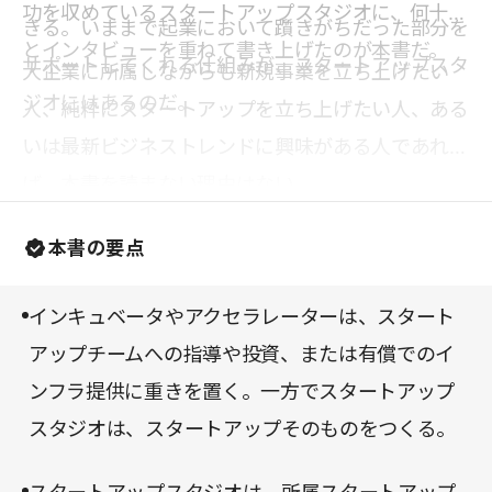
功を収めているスタートアップスタジオに、何十回
きる。いままで起業において躓きがちだった部分を
とインタビューを重ねて書き上げたのが本書だ。
サポートしてくれる仕組みが、スタートアップスタ
大企業に所属しながらも新規事業を立ち上げたい
ジオにはあるのだ。
人、純粋にスタートアップを立ち上げたい人、ある
いは最新ビジネストレンドに興味がある人であれ
ば、本書を読まない理由はない。
本書の要点
インキュベータやアクセラレーターは、スタート
アップチームへの指導や投資、または有償でのイ
ンフラ提供に重きを置く。一方でスタートアップ
スタジオは、スタートアップそのものをつくる。