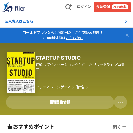
ログイン
会員登録
7日間無料
法人導入はこちら
ゴールドプランなら4,000冊以上が全文読み放題！
7日無料体験は
こちらから
STARTUP STUDIO
連続してイノベーションを生む「ハリウッド型」プロ集
団
アッティラ・シゲティ
他
2
名
書籍情報
おすすめポイント
開く