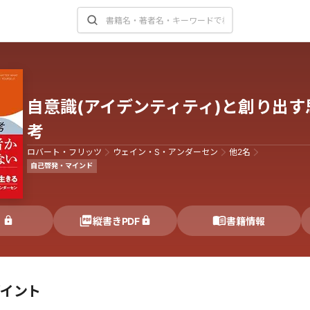
自意識(アイデンティティ)と創り出す
考
ロバート・フリッツ
ウェイン・S・アンダーセン
他
2
名
自己啓発・マインド
く
縦書きPDF
書籍情報
ポイント