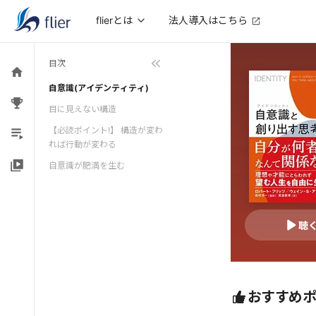
法人導入はこちら
flierとは
目次
自意識(アイデンティティ)
目に見えない構造
【必読ポイント!】 構造が変わ
れば行動が変わる
自意識が肥満を生む
聴
おすすめ