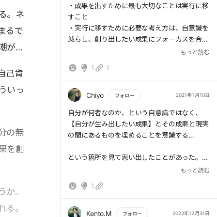
・成果を出すために最も大切なことは実行に移
る。ネ
すこと
・実行に移すために必要な考え方は、自意識を
まるで
減らし、創り出したい成果にフォーカスを合わ
潮があ
せること
もっと読む
・例えば、ダイエットを始めてもリバウンド
1
1
自己肯
することが多いのは、人から容姿を指摘された
などの嫌な思いを隠すために、ダイエットその
ういっ
ものではなく家にひきこもるなどの行動を選択
Chiyo
2021年1月10日
フォロー
してしまうことがあるためだ
もっと読む
自分が何者なのか、という自意識ではなく、
・自意識を持つと、具体的な成果に直結する
【自分が生み出したい成果】とその成果と現実
行動ではなく、マイナスを隠すための行動に走
分の無
の間にあるものを埋めることを意識する…
り、求める成果が得られないことがある
果を創
・自意識を減らすためには、自分がどう思われ
という箇所を見て思い出したことがあった。
るかよりも、何を達成したいかを明確にし、目
もっと読む
標と現在地との差の緊張構造（弓を引っ張り離
成長したいしたい、と思っていた時に
すと矢が飛ぶように、緊張を利用して行動する
1
うか。
構造）を利用して行動することが大切である
「成長したいと意識している時は案外できなく
【考えたこと】
れる。
て
Kento.M
2023年12月31日
フォロー