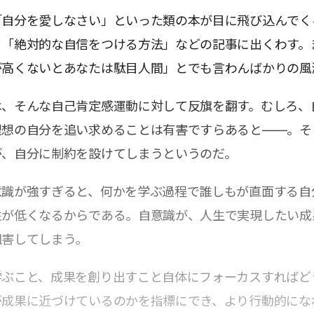
「自分を愛しなさい」といった類の本が目に飛び込んでく
、「絶対的な自信をつける方法」などの記事に出くわす。
が高くないとあなたは駄目人間」とでも言わんばかりの風
は、そんな自己肯定感運動に対して反旗を翻す。むしろ、
理想の自分を追い求めることは有害ですらあると――。そ
が、自分に制約を設けてしまうというのだ。
意識が強すぎると、何かを学ぶ過程で誰しもが直面する自
性が低くなるからである。自意識が、人生で実現したい成
阻害してしまう。
学ぶこと、成果を創り出すこと自体にフォーカスすればど
が成果に近づけているのかを指標にでき、より行動的にな