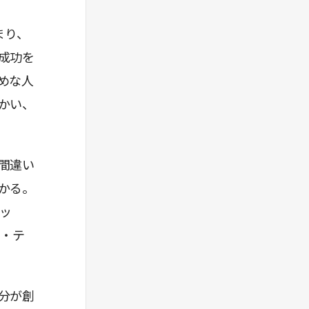
まり、
成功を
めな人
かい、
間違い
かる。
ッ
ー・テ
分が創