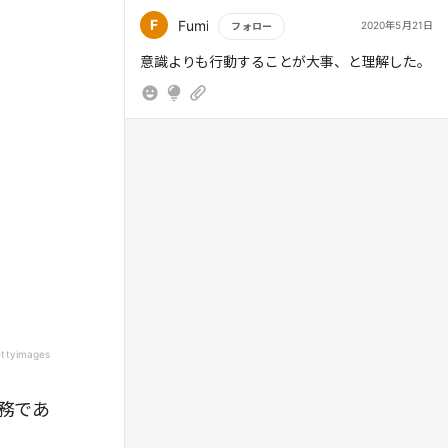
したい成果と今いる場所という生産的な緊張が
F
Fumi
2020年5月21日
フォロー
できて、頭が創造的になるのだ。
もっと読む
意識よりも行動することが大事、と理解した。
ettyimages
務であ