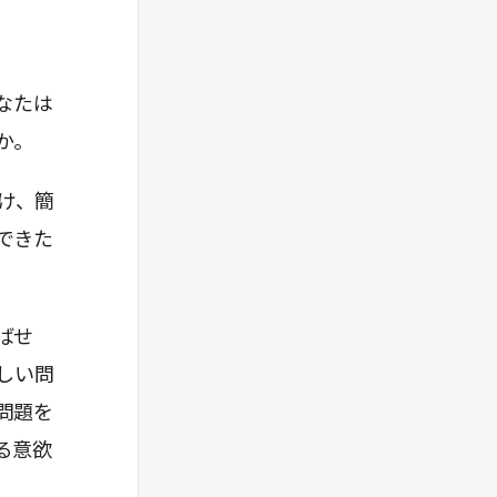
なたは
か。
け、簡
できた
ばせ
しい問
問題を
る意欲