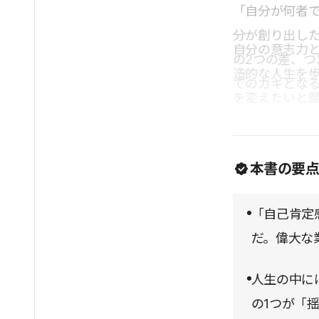
「自分が何者
分が創り出し
自分の意志力
の2つの差、
造的な人生を
でのカギとな
を変えたいと
本書の要
「自己肯定
だ。偉大な
人生の中に
の1つが「