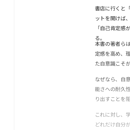
書店に行くと
ットを開けば
「自己肯定感
る。
本書の著者ら
定感を高め、
た自意識こそ
なぜなら、自
能さへの耐久
り出すことを
これに対し、
どれだけ自分