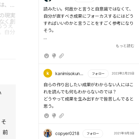
・過去にプロジェクトを成功させても、あのと
は、自
目標に向かって走っている時にいつの間にか成
きはたまたま運良く成功したが、今回はうまく
もっと読む
読みたい。何故かと言うと自意識ではなくて、
長している」と言われたことと繋がってしっく
いかないかもしれないなどと、自分の運や能力
の現実
自分が直すべき成果にフォーカスするにはどう
りきた。
なく創
に意識が向くと、揺り戻しでうまくいかなくな
すればいいのかと言うことをすごく参考になり
るうえ
ることがあった
そう。
。自分
・業務効率を上げるシステム開発の成功を成果
としたときに、何を創り出したいか、自分に何
キャロル・ドゥエック教授は400人の小学5年
もっと読む
を望むかを明確にし、行動したい
生を集めて2グループに分け、簡単な問題を解
かせた。その後、片方のグループの子どもたち
には「よくできたね」と褒めた。もう片方のグ
ループの子どもたちには褒めなかった。
k
kanimisokundayo
2023年2月25日
フォロー
もっと読む
自らの作り出したい成果がわからない人にはこ
つづいて、子どもたちに簡単な問題、難しい問
れを読んでも何もわからないのでは？
い
題のどちらを解くかを選ばせた。すると、褒め
どうやって成果を生み出すかで皆苦しんでると
られなかったグループの子どもたちの90%以上
思う。
が、難しい問題を選んだ。一方、褒められたグ
ループの子どもたちの大半が、簡単な問題を選
。そ
んだ。要は、褒められることで、より高い成果
を求めて困難に挑戦する意欲が失われたのだ。
、前
copyer0218
2021年9月3日
フォロー