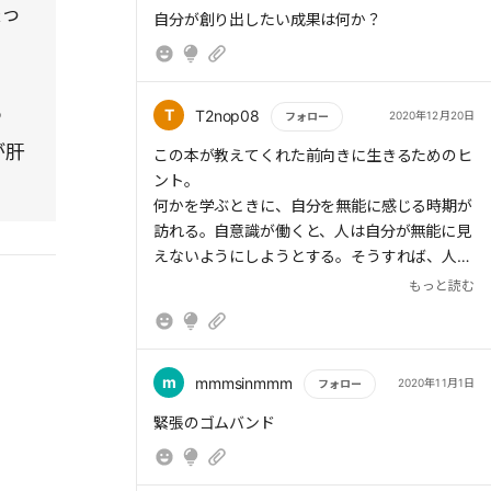
失っ
もっと読む
自分が創り出したい成果は何か？
う
T
T2nop08
2020年12月20日
フォロー
が肝
もっと読む
この本が教えてくれた前向きに生きるためのヒ
ント。
何かを学ぶときに、自分を無能に感じる時期が
訪れる。自意識が働くと、人は自分が無能に見
えないようにしようとする。そうすれば、人生
で実現したい成果を生み出すために必要な能力
もっと読む
を得られなくなってしまう。
一方で、学ぶこと自体にフォーカスしていれ
ば、自分のことをどう思うかは関係なくなる。
もっと有益な「自分は、行きたいところにどれ
m
mmmsinmmm
2020年11月1日
フォロー
くらい近づいているか」を指標とするようにな
もっと読む
緊張のゴムバンド
るからだ。
ビジョンを明確に描き、ビジョンに対する現在
の位置を明確に知ること。これにより、創り出