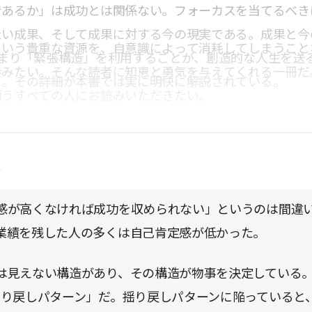
であるか」は成功とは関係ない。フォーカスを当てるべき
たい成果、そして成果に対する今の現実である。成果と今
という貴重な資源を、自意識によって消耗してしまうこと
つまり「緊張構造」を利用することが、創造的な人生を送
歩みたい。そんな読者に知恵と勇気を与えてくれる一冊だ
る。その詳細が本書では実に明快に解説されている。
願うすべての人にお読みいただきたい。
点
感が高くなければ成功を収められない」というのは間違
業績を残した人の多くは自己肯定感が低かった。
は見えない構造があり、その構造が物事を決定している
揺り戻しパターン」だ。揺り戻しパターンに陥っていると