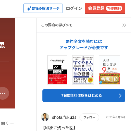
会員登録
ログイン
お悩み解決サーチ
7日間無料
この要約の学びメモ
要約全文を読むには
思
アップグレードが必要です
7日間無料体験をはじめる
shota.fukuda
2021年7月14日
フォロー
開く
もっと読む
【印象に残った話】