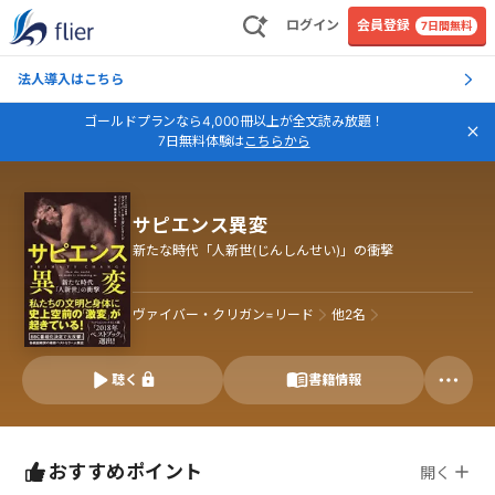
ログイン
会員登録
7日間無料
法人導入はこちら
ゴールドプランなら4,000冊以上が全文読み放題！
7日無料体験は
こちらから
サピエンス異変
新たな時代「人新世(じんしんせい)」の衝撃
ヴァイバー・クリガン=リード
他
2
名
聴く
書籍情報
おすすめポイント
開く