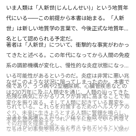
いま人類は「人新世(じんしんせい)」という地質年
代にいる――この前提から本書は始まる。「人新
世」は新しい地質学の言葉で、今後正式な地質年代
名として認められる予定だ。
著者は「人新世」について、衝撃的な事実がわかっ
てきたと述べる。この年代になってから人間の免疫
系の調節機構が変化し、慢性的な炎症状態になって
いる可能性があるというのだ。炎症は非常に悪い兆
なぜこのような状況に陥ってしまったのか。本書で
候であり、うつ病や2型糖尿病、心臓管疾患などの
は230万年に及ぶ人類史を通じ、人類の辿ってきた
危険な病気にかかるリスクが非常に高まることで知
変化を振り返る。そして人類に起きている異変をさ
られている。これらを対策するためのヘルスケアの
ぐり、未来に生きようとする人類に警鐘を鳴らし、
コストも急増しており、少なくとも数カ国で保険サ
本書を読み進めるにつれ、椅子に座っていられなく
その対策を提案する。
ービスがいずれ破綻すると考えられているという。
なるほどの事実を目の当たりにするだろう。人類が