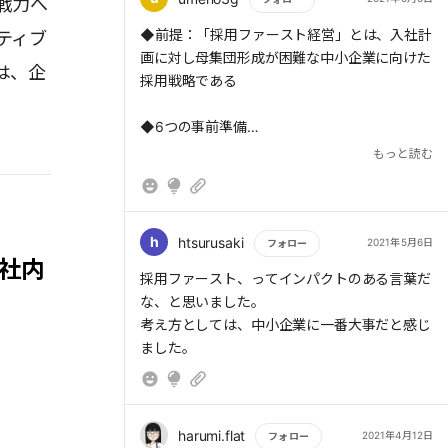
戦力へ
定着率につながる。
もっと読む
◆前提：「採用ファースト経営」とは、入社計
ティブ
画に対し母集団形成が困難な中小企業に向けた
は、企
採用戦略である
◆6つの事前準備
(1)加速度的な成長を見込んだ中期経営計画の
もっと読む
策定
(2)(1)を踏まえた人員計画の策定
(3)業務の分業化&非属人化による新人教育体系
化
h
htsurusaki
2021年5月6日
フォロー
社内
(4)新卒採用担当の任命（若手営業エースが理
もっと読む
採用ファースト、ってインパクトのある言葉だ
想）
な、と思いました。
(5)社内評価制度の明文化&開示
考え方としては、中小企業に一番大事だと感じ
(6)給与、福利厚生等、待遇面の明文化&強調
ました。
◆3つの柱
(1)新卒大量採用：
・採用基準の明文化→選考過程での候補者との
harumi.flat
2021年4月12日
フォロー