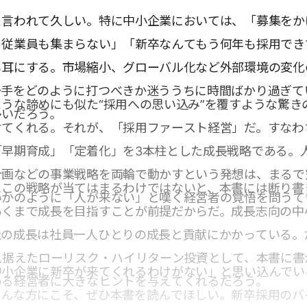
と言われて久しい。特に中小企業においては、「募集をか
ト従業員も集まらない」「新卒なんてもう何年も採用でき
も耳にする。市場縮小、グローバル化など外部環境の変化
一手をどのように打つべきか迷ううちに時間ばかり過ぎて
うな諦めにも似た“採用への思い込み”を覆すような驚き
多いだろう。
けてくれる。それが、「採用ファースト経営」だ。すなわ
「早期育成」「定着化」を3本柱とした成長戦略である。
計画などの事業戦略を両輪で動かすという発想は、まるで
にこの戦略が当てはまるわけではないと、本書には断り書
いかのように「人が来ない」と嘆く経営者の覚悟を問うて
あくまで成長を目指すことが前提だからだ。成長志向の中
社の成長は社員一人ひとりの成長と貢献にかかっている。
見据えたローリスク・ハイリターン投資として、本書に書
中小企業に新卒が来てくれるわけがない」と思い込んでい
める経営者に大きなヒントを与えてくれるだろう。
そんな方にこそ、ぜひ本書を読んでほしい。新卒採用のバ