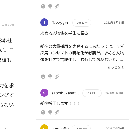
ミスマッチなくす努力せず足元見るのが未だに
人に内定を出す、内定者を20人確保したいなら
多い。
100人に自社説明会に参加してもらう、100人
に説明会に来てもらうには300人の名簿を集め
f
fizzzyyee
2022年8月21日
フォロー
る必要がある。そしてその300人を集めるため
ettyimages
のチャネルを検討していくのだ。
もっと読む
求める人物像を学生に語る
3本柱
> 効率的な早期育成と定着率アップには、内定
新卒の大量採用を実践するにあたっては、まず
だ。こ
者研修が有効だ。内定から入社までの半年間で
採用コンセプトの明確化が必要だ。求める人物
体系立った研修を行えば、会社と内定者の距離
業績も
像を社内で言語化し、共有しておかないと、選
が縮まり、入社直後に新人が辞めるような事態
考基準がブレてしまう。
もっと読む
も防げる。
「ただでさえ学生を集めることに四苦八苦して
> 同時に、組織としての柔軟性も重要だ。離職
力を求
いるのに、求める人物像をはっきり打ち出して
する社員は「上司とウマが合わない」「いまの
しまったら余計に人が集まらないのでは?」と
s
satoshi.kanatani
2021年11月9日
フォロー
ングす
仕事が自分に合っていない」といった不満を抱
心配する経営者も多い。だが重要なのは、価値
もっと読む
新卒採用します！！！
らない
えている。早期離脱を防ぐためには、「逃げ
観が最初からマッチする学生を求めるのではな
場」を用意してあげるのが効果的である。
く、採用活動を通して会社のビジョンなどを語
り、学生を自分たちが求める人材像に育てるこ
とだ。これが入社後のミスマッチを防ぎ、高い
u
umeno3g
2021年6月6日
フォロー