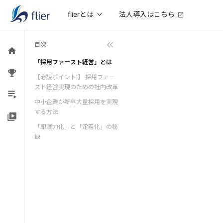
法人導入はこちら
flierとは
目次
「採用ファースト経営」とは
【必読ポイント!】 採用ファー
スト経営実現のための社内改革
中小企業が新卒大量採用を実現
する方法
「即戦力化」と「定着化」の秘
訣