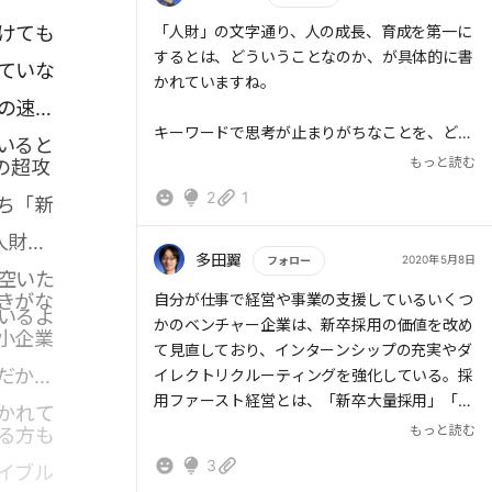
る。やっぱり人の「知」というものに向き合っ
踏み切れるかどうか・・・。口で言うのは簡単
ていたいと思う。
けても
もっと読む
「人財」の文字通り、人の成長、育成を第一に
なのですが、これって超絶難しい。
するとは、どういうことなのか、が具体的に書
それなりに回っていても、現実には短期的に解
ていな
就活は、仕事経験のない中で、どう入社先を決
かれていますね。
決しなきゃいけない問題は山積みですから。
めるといいか色々迷うだろうけど、最初の1社
の速さ
採用・人材戦略をどうしようかなーって考えよ
がその先の長い自分のキャリアの価値観を形成
キーワードで思考が止まりがちなことを、どう
うとしようとしても、「社長、そんなことより
いると
することもある。どうか大切に選んでいって欲
するのか、一つ一つ言語化(具体化)している点
もっと読む
の超攻
今やらなきゃいけないこと、いっぱいあります
しい。
が、学びになります。
から」って言われて、結局短期的なことに時間
2
1
ち「新
が奪われちゃう。
子育てに当てはめてみても、仕事や友人関係な
人財戦
ってことで、そんなことで悩んでいる中小企業
ど、様々なの中で、親としてどれだけ「子育て
多田翼
2020年5月8日
フォロー
が読むべき一冊ですね。
空いた
ファースト」で考えられるのか、問われている
きがな
もっと読む
自分が仕事で経営や事業の支援しているいくつ
気がします。
いるよ
かのベンチャー企業は、新卒採用の価値を改め
小企業
て見直しており、インターンシップの充実やダ
人財育成も、子育ても、長期的な視点を持たな
だから
イレクトリクルーティングを強化している。採
いと、わかりやすい目の前の課題を優先してし
用ファースト経営とは、「新卒大量採用」「早
まいます。なので、ときより立ち止まって人生
かれて
期育成」「定着化」が3本の柱。一つ目の新卒
もっと読む
る方も
の優先事項を問い直していきたいです。
大量採用が興味深い。
3
イブル