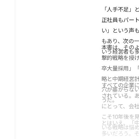
「人手不足」
正社員もパー
い」という声
もあり、次の
本書は、そのよ
いう経営者も
撃的戦略を授
卒大量採用」
略と中期経営
すべての企業
穴が塞がらな
されている。
うだ。
にとって、会
こそ10年後を
とはいえ、「
いる戦略は悩
多いだろう。