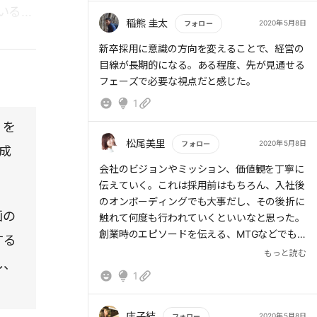
大量採用とは、従業員数の10～20%の新卒採用
いる一
枠であると。新卒社員の理由は、中途採用のコ
稲熊 圭太
2020年5月8日
フォロー
スト効率が悪いから。全ての企業がこれだけの
もっと読む
新卒採用に意識の方向を変えることで、経営の
新卒を取るとすると絶対的に新卒数は足りない
目線が長期的になる。ある程度、先が見通せる
が、特に中小やベンチャー企業であれば新卒を
フェーズで必要な視点だと感じた。
積極手にとっていくというのは戦略の1つ。
1
」を
松尾美里
2020年5月8日
フォロー
成
もっと読む
会社のビジョンやミッション、価値観を丁寧に
伝えていく。これは採用前はもちろん、入社後
のオンボーディングでも大事だし、その後折に
画の
触れて何度も行われていくといいなと思った。
創業時のエピソードを伝える、MTGなどでも
する
会社の価値観も盛り込んで、メンバーのよかっ
もっと読む
し、
たところや感謝したいところを伝えるなど。そ
1
うした熱や空気感は、採用時のコミュニケーシ
ョンでもにじみ出るのだろうなと。一メンバー
としても、その価値観やカルチャーを伝えてい
庄子結
2020年5月8日
フォロー