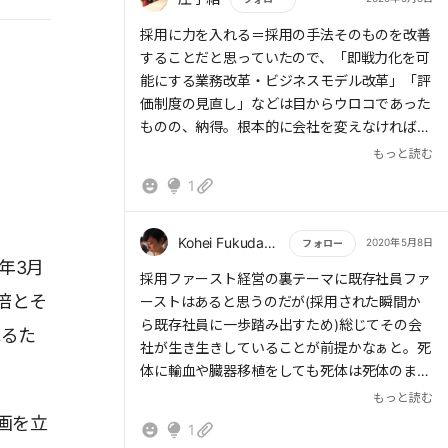
けたらいいな。
もっと読む
採用に力を入れる＝採用の手法そのものを改善
することだと思っていたので、「即戦力化を可
能にする業務改革・ビジネスモデル改革」「評
価制度の見直し」などは目からウロコであった
ものの、納得。根本的に会社を変えなければ、
入ってくる人材も変わらないのだなと。採用に
もっと読む
かかわる人だけでなく、会社で働くすべての人
1
が持っておきたい考え方だと感じた。
Kohei Fukuda(Nye)
2020年5月8日
フォロー
年3月
もっと読む
採用ファースト経営の裏テーマに既存社員ファ
倍とそ
ーストはあると思うのだが(採用された瞬間か
ら既存社員に一歩踏み出すため)総じてその会
れるた
社が生き生きしていることが前提かなぁと。死
体に輸血や臓器移植をしても死体は死体のまま
で生き返らないので。。
もっと読む
画を立
1