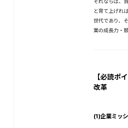
それならば、
と育て上げれ
世代であり、
業の成長力・
【必読ポイ
改革
(1)企業ミ