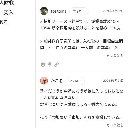
人財戦
tositoma
2025年4月27日
に突入
フォロー
もっと読む
> 採用ファースト経営では、従業員数の10～
ある。
20%の新卒採用枠を設けることを勧めている。
> 船井総合研究所では、入社後の「目標自立期
間」と「自立の基準(「一人前」の基準)」を業
種ごとに明確化し、常に意識するようにしてい
もっと読む
る。たとえばコンサルタント職では、チームリ
ーダーになることが「一人前」の基準で、具体
的なKPIは「個人粗利」「チームの予算粗利」
「成長性」の3つだ。
たこる
2023年6月21日
フォロー
もっと読む
新卒だろうが中途だろうが気に入ってもらえな
> 入社計画で採用予定人数が決まっているな
ければ話にならない。
ら、その目標を達成するための採用計画を年間
定着化という言葉はむしろ一番大切である。
スケジュールに落とし込む。インターンシップ
合同説明会では母集団を何人つくる、ダイレク
売り手市場買い手市場、それを意識しているレ
ト・リクルーティングでは何人という具合だ。
ベルの話ではない。
もっと読む
目安としては、新卒を10人採用したいなら20