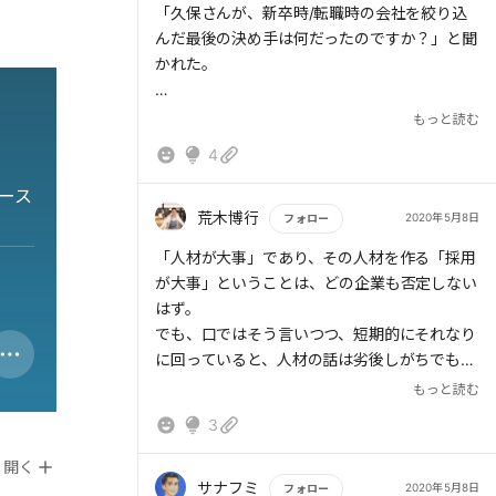
「久保さんが、新卒時/転職時の会社を絞り込
んだ最後の決め手は何だったのですか？」と聞
かれた。
新卒で不安もあったので、何もない自分が成長
もっと読む
できるところか、どんな人がいるか、どんな仕
4
事内容かなど、意識はしたけど、最後の決め手
は”ミッション”だった。
ース
荒木博行
2020年5月8日
フォロー
新卒で入社した会社は『知の創造と活用を進め
もっと読む
「人材が大事」であり、その人材を作る「採用
る環境の構築』をミッションの1つにしてい
が大事」ということは、どの企業も否定しない
た。様々なプロダクトやサービスを扱うがこの
はず。
方向性なら間違いないと思えた。世界中で永遠
でも、口ではそう言いつつ、短期的にそれなり
になくならない必要なことだと思えた。そして
に回っていると、人材の話は劣後しがちでもあ
多くの社員がこの言葉を大事にしているのがわ
ります。
もっと読む
かって、入社した。
そう考えると「それなりに回っている」状態っ
3
て、企業の成長の大きな分岐点なんですよね。
そして10数年してまた「ヒラメキ溢れる世界を
そのタイミングで、それなりに回っている仕組
開く
つくる」というミッションを掲げる会社にい
みの賞味期限を考えて、さらに人材への投資に
サナフミ
2020年5月8日
フォロー