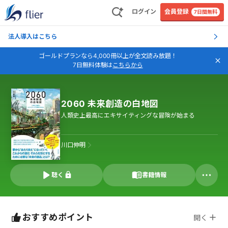
ログイン
会員登録
7日間無料
法人導入はこちら
ゴールドプランなら4,000冊以上が全文読み放題！
7日無料体験は
こちらから
2060 未来創造の白地図
人類史上最高にエキサイティングな冒険が始まる
川口伸明
聴く
書籍情報
おすすめポイント
開く