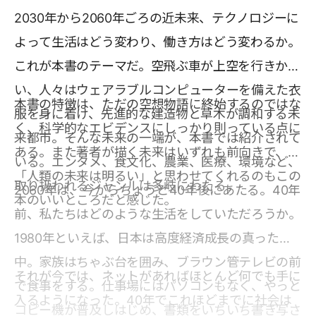
2030年から2060年ごろの近未来、テクノロジーに
よって生活はどう変わり、働き方はどう変わるか。
これが本書のテーマだ。空飛ぶ車が上空を行きか
い、人々はウェアラブルコンピューターを備えた衣
本書の特徴は、ただの空想物語に終始するのではな
服を身に着け、先進的な建造物と草木が調和する未
く、科学的なエビデンスにしっかり則っている点に
来都市。そんな未来の一端が、本書では紹介されて
ある。また著者が描く未来はいずれも前向きで、
いる。エンタメ、食文化、農業、医療、環境など、
「人類の未来は明るい」と思わせてくれるのもこの
取り扱われるジャンルは多岐にわたる。
2060年は、今からちょうど40年後にあたる。40年
本のいいところだと感じた。
前、私たちはどのような生活をしていただろうか。
1980年といえば、日本は高度経済成長の真っただ
中。家族はちゃぶ台を囲み、ブラウン管テレビの前
それが今では、ネットがあればほとんど何でも手に
で食事をする。仕事場にはパソコンもなく、やっと
入るようになった。40年でこれほどまでに社会は
コピー機が普及しはじめ、書類をいちいち書き写さ