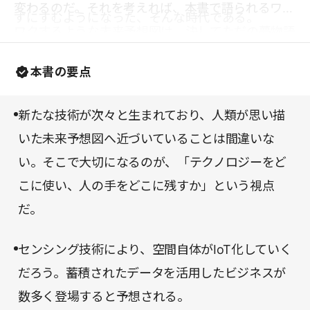
変わるのだ。それを考えれば、本書で語られるワク
ずにすむようになった、そんな時代である。
ワクするような未来予想図は、決してただの夢物語
ではない。フランスの小説家ジュール・ヴェルヌの
本書の要点
言葉にもあるように、「人が想像できることは、必
ず人が実現できる」のだから。現在20歳であれ
新たな技術が次々と生まれており、人類が思い描
ば、40年後は60歳。30歳であれば70歳。とりわけ
いた未来予想図へ近づいていることは間違いな
若い世代におすすめしたい一冊である。
い。そこで大切になるのが、「テクノロジーをど
こに使い、人の手をどこに残すか」という視点
だ。
センシング技術により、空間自体がIoT化していく
だろう。蓄積されたデータを活用したビジネスが
数多く登場すると予想される。