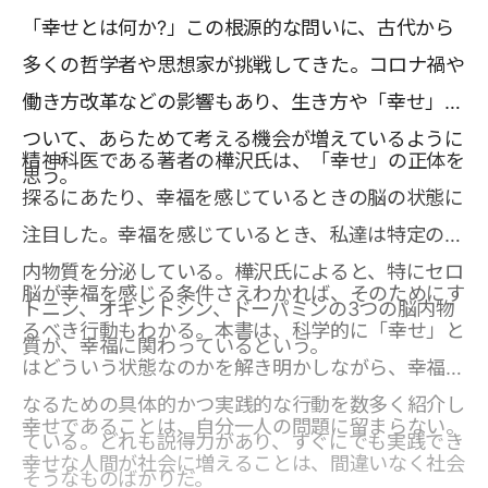
「幸せとは何か?」この根源的な問いに、古代から
多くの哲学者や思想家が挑戦してきた。コロナ禍や
働き方改革などの影響もあり、生き方や「幸せ」に
ついて、あらためて考える機会が増えているように
精神科医である著者の樺沢氏は、「幸せ」の正体を
思う。
探るにあたり、幸福を感じているときの脳の状態に
注目した。幸福を感じているとき、私達は特定の脳
内物質を分泌している。樺沢氏によると、特にセロ
脳が幸福を感じる条件さえわかれば、そのためにす
トニン、オキシトシン、ドーパミンの3つの脳内物
るべき行動もわかる。本書は、科学的に「幸せ」と
質が、幸福に関わっているという。
はどういう状態なのかを解き明かしながら、幸福に
なるための具体的かつ実践的な行動を数多く紹介し
幸せであることは、自分一人の問題に留まらない。
ている。どれも説得力があり、すぐにでも実践でき
幸せな人間が社会に増えることは、間違いなく社会
そうなものばかりだ。