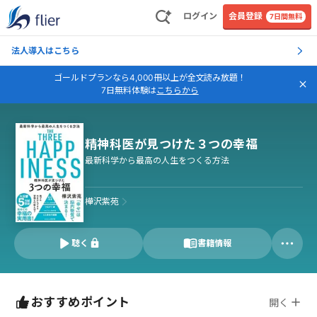
ログイン
会員登録
7日間無料
法人導入はこちら
ゴールドプランなら4,000冊以上が全文読み放題！
7日無料体験は
こちらから
精神科医が見つけた３つの幸福
最新科学から最高の人生をつくる方法
樺沢紫苑
聴く
書籍情報
おすすめポイント
開く