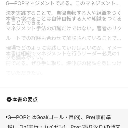
G―POPマネジメントである。このマネジメント手
法を実践することで、自律自転する人や組織をつく
本書で学べることは自律自転する人や組織をつくる
ることができる。
マネジメント手法の知識だけではない。著者のリク
ルートでの経験も合わせて解説されていることで、
現場でどのように実践していけばよいのか、イメー
本書は組織でマネジメントを行うリーダー必見の1
ジも掴みやすい。
冊である。ぜひ手に取り、爆伸びの秘訣を身につけ
ていただきたい。
本書の要点
G―POPとはGoal(ゴール・目的)、Pre(事前準
備)、On(実行・カイゼン)、Post(振り返り)の頭文