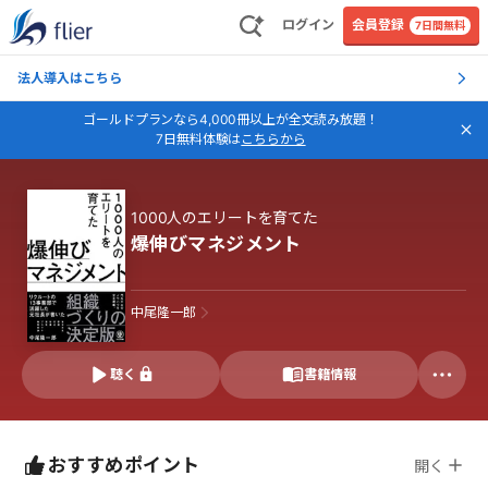
ログイン
会員登録
7日間無料
法人導入はこちら
ゴールドプランなら4,000冊以上が全文読み放題！
7日無料体験は
こちらから
1000人のエリートを育てた
爆伸びマネジメント
中尾隆一郎
聴く
書籍情報
おすすめポイント
開く