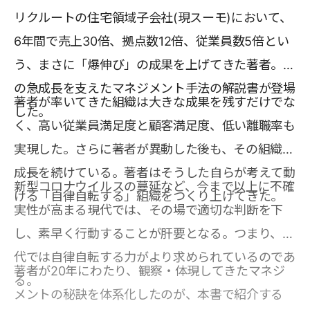
リクルートの住宅領域子会社(現スーモ)において、
6年間で売上30倍、拠点数12倍、従業員数5倍とい
う、まさに「爆伸び」の成果を上げてきた著者。そ
の急成長を支えたマネジメント手法の解説書が登場
著者が率いてきた組織は大きな成果を残すだけでな
した。
く、高い従業員満足度と顧客満足度、低い離職率も
実現した。さらに著者が異動した後も、その組織は
成長を続けている。著者はそうした自らが考えて動
新型コロナウイルスの蔓延など、今まで以上に不確
ける「自律自転する」組織をつくり上げてきた。
実性が高まる現代では、その場で適切な判断を下
し、素早く行動することが肝要となる。つまり、現
代では自律自転する力がより求められているのであ
著者が20年にわたり、観察・体現してきたマネジ
る。
メントの秘訣を体系化したのが、本書で紹介する