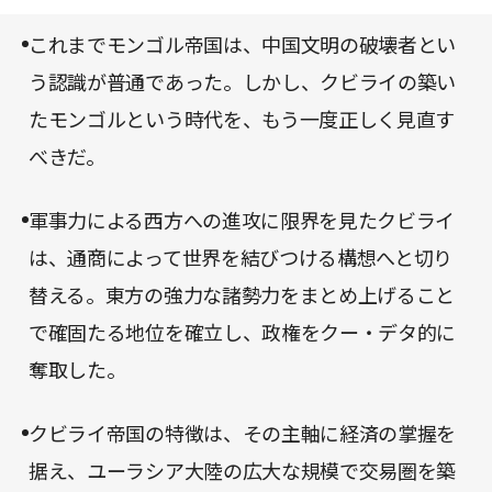
文明圏も、もはや世界や他の文明について知らない
き立てられるだろう。世界史の新たな1ページにぜ
ままでいることはできなくなった。アジアとヨーロ
これまでモンゴル帝国は、中国文明の破壊者とい
ひ触れてほしい。
ッパをひとつの視野でとらえるようなきっかけを、
う認識が普通であった。しかし、クビライの築い
モンゴルはもたらしたのだ。
たモンゴルという時代を、もう一度正しく見直す
べきだ。
軍事力による西方への進攻に限界を見たクビライ
は、通商によって世界を結びつける構想へと切り
替える。東方の強力な諸勢力をまとめ上げること
で確固たる地位を確立し、政権をクー・デタ的に
奪取した。
クビライ帝国の特徴は、その主軸に経済の掌握を
据え、ユーラシア大陸の広大な規模で交易圏を築