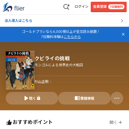
ログイン
会員登録
7日間無料
法人導入はこちら
ゴールドプランなら4,000冊以上が全文読み放題！
7日無料体験は
こちらから
クビライの挑戦
モンゴルによる世界史の大転回
杉山正明
聴く
書籍情報
おすすめポイント
開く