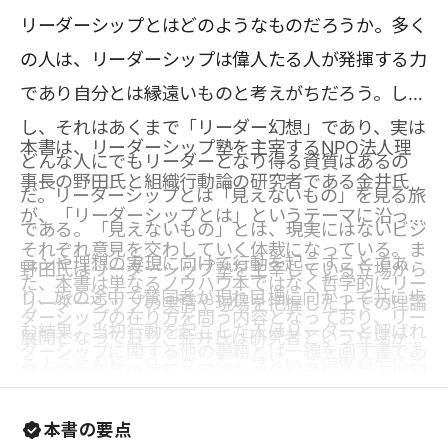
リーダーシップとはどのようなものだろうか。多く
の人は、リーダーシップは偉人たる人が発揮する力
であり自分とは縁遠いものと考えがちだろう。しか
し、それはあくまで「リーダー幻想」であり、実は
本書は、リーダーシップ塾を主宰するNPO法人理
どんな人にでもリーダーとなり得る資質はあるの
事長の野田氏と組織行動論の研究者である金井氏
だ。リーダーシップとは「見えないもの」を見る旅
が、「リーダーシップとは」というテーマに沿って
である。「見えないもの」とは、現実にはないビジ
それぞれ意見を交わしていく体裁になっている。ま
ョンや理想の実現に向けて行動を起こすことであ
野田氏はリーダーシップ塾を主宰している立場から
た、本書は単なるノウハウ本ではなく哲学的にリー
り、旅の途中で賛同者が現れ目標に向かって共に歩
リーダーシップの実情や現場を把握した上での理論
ダーシップの在り方を問う内容となっており、リー
む結果、当初行動を起こした人はリーダーと呼ばれ
展開となっており、金井氏は研究者という立場から
ダーシップに関する他の書籍とは一線を画す書であ
るようになり、リーダーシップという現象が生じる
様々な専門家の理論を引用しつつ論理的に話を展開
る。
のだ。
している。リーダーシップという一つのテーマに関
本書の要点
し、リーダーシップ論を取り扱う立場の違う二人が