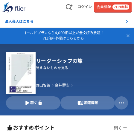
ログイン
会員登録
7日間無料
法人導入はこちら
ゴールドプランなら4,000冊以上が全文読み放題！
7日無料体験は
こちらから
リーダーシップの旅
見えないものを見る
野田智義
金井壽宏
聴く
書籍情報
おすすめポイント
開く