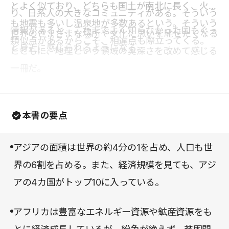
とよく似ており、どちらも国土が南北に長く、火山
り、日系人の大きなコミュニティがある。そういう
も地震も多いし温泉地が多数あるという。そういう
情報があると、これまでよく知らなかった国もぐっ
世界のさまざまな場所や文化に思いを馳せたくなる
類似点があるからこそ、相違点も際立ってくる。
と身近に感じられるようになる。
とともに、地理という領域の奥深さを改めて感じる
一冊だ。
本書の要点
アジアの面積は世界の約4分の1を占め、人口も世
界の6割を占める。また、経済規模を見ても、アジ
アの4カ国がトップ10に入っている。
アフリカは豊富なエネルギー資源や鉱産資源をも