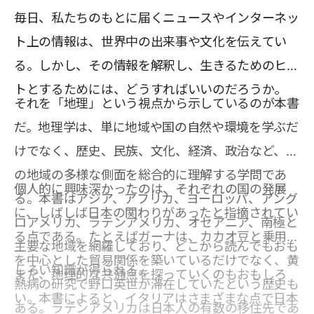
毎日、私たちのもとに届くニュースやインターネッ
ト上の情報は、世界中の出来事や文化を伝えてい
る。しかし、その情報を解釈し、生きるためのヒン
トとするためには、どうすればいいのだろうか。
それを「地理」という視点から示しているのが本書
だ。地理学は、単に地域や国の自然や環境を学ぶだ
けでなく、歴史、民族、文化、経済、政治など、そ
の地域の多様な側面を総合的に理解する学問であ
個人的に興味深かったのは、それぞれの国の発展
る。本書はアジア、アフリカ、ヨーロッパ、アング
に、しばしば日本の関わりがあったと指摘されてい
ロアメリカ、ラテンアメリカ、オセアニア、南極と
る点である。たとえばガーナは、カカオ豆と乗用車
主要な地域を網羅しており、どこから読んでもおも
を中心とした貿易関係を築いているだけでなく、黄
しろい知識が得られる。
また、地理的な共通点を探っていくのもおもしろ
熱病の研究で野口英世が滞在していたという歴史も
い。本書によると、イタリアはさまざまな点で日本
ある。ラテンアメリカは日本人の有数の移住先であ