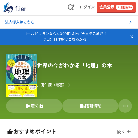
ログイン
会員登録
7日間無料
法人導入はこちら
ゴールドプランなら4,000冊以上が全文読み放題！
7日無料体験は
こちらから
世界の今がわかる「地理」の本
井田仁康（編著）
聴く
書籍情報
おすすめポイント
開く