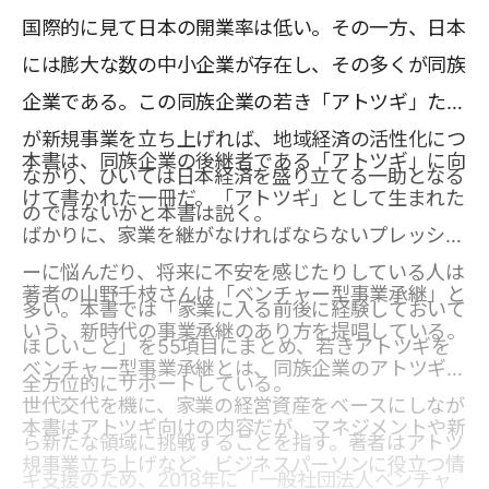
国際的に見て日本の開業率は低い。その一方、日本
には膨大な数の中小企業が存在し、その多くが同族
企業である。この同族企業の若き「アトツギ」たち
が新規事業を立ち上げれば、地域経済の活性化につ
本書は、同族企業の後継者である「アトツギ」に向
ながり、ひいては日本経済を盛り立てる一助となる
けて書かれた一冊だ。「アトツギ」として生まれた
のではないかと本書は説く。
ばかりに、家業を継がなければならないプレッシャ
ーに悩んだり、将来に不安を感じたりしている人は
著者の山野千枝さんは「ベンチャー型事業承継」と
多い。本書では「家業に入る前後に経験しておいて
いう、新時代の事業承継のあり方を提唱している。
ほしいこと」を55項目にまとめ、若きアトツギを
ベンチャー型事業承継とは、同族企業のアトツギが
全方位的にサポートしている。
世代交代を機に、家業の経営資産をベースにしなが
本書はアトツギ向けの内容だが、マネジメントや新
ら新たな領域に挑戦することを指す。著者はアトツ
規事業立ち上げなど、ビジネスパーソンに役立つ情
ギ支援のため、2018年に「一般社団法人ベンチャ