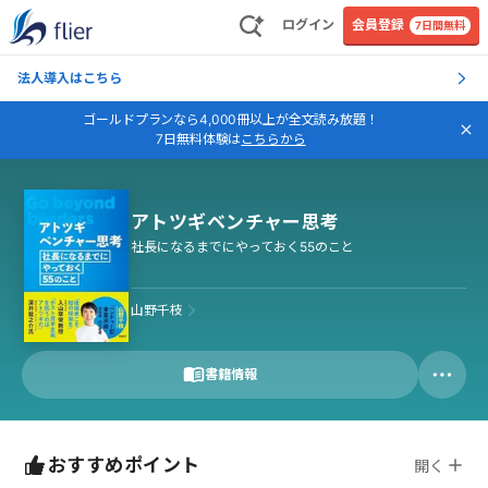
ログイン
会員登録
7日間無料
法人導入はこちら
ゴールドプランなら4,000冊以上が全文読み放題！
7日無料体験は
こちらから
アトツギベンチャー思考
社長になるまでにやっておく55のこと
山野千枝
書籍情報
おすすめポイント
開く