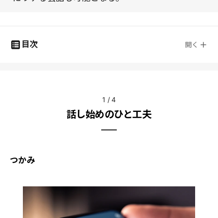
目次
開く
1
/
4
話し始めのひと工夫
つかみ