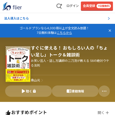
ログイン
会員登録
7日間無料
法人導入はこちら
ゴールドプランなら4,000冊以上が全文読み放題！
7日無料体験は
こちらから
すぐに使える！ おもしろい人の「ちょ
い足し」トーク＆雑談術
お笑い芸人・話し方講師の二刀流が教える 56の絶対ウケ
る法則
桑山元
聴く
書籍情報
おすすめポイント
開く