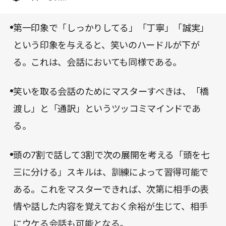
とでも盛り上げられる「笑い」に興味があるという
ンドを起点にいくつかの「リアクション」をストッ
人は、ぜひ手に取ってみてほしい。
クしておけば、自然と好感を持たれる話し方に近づ
第一印象で「しっかりしてる」「丁寧」「誠実」
けるはずだ。
という印象を与えると、笑いのハードルが下が
る。これは、会話においても同様である。
笑いを取る会話のためにマスターすべきは、「橋
渡し」と「通訳」というツッコミマインドであ
る。
頭の7割で話して3割で次の展開を考える「頭を七
三に分ける」スキルは、訓練によって習得可能で
ある。これをマスターできれば、次第に相手の表
情や話した内容を覚えておく余裕が生じて、相手
にウケる会話も可能となる。