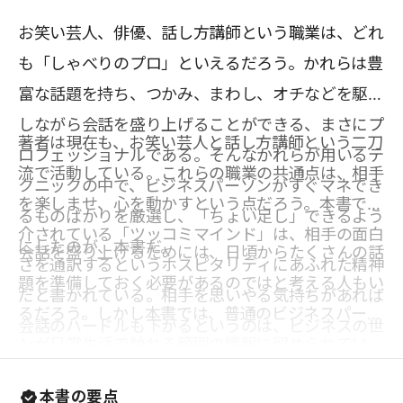
お笑い芸人、俳優、話し方講師という職業は、どれ
も「しゃべりのプロ」といえるだろう。かれらは豊
富な話題を持ち、つかみ、まわし、オチなどを駆使
しながら会話を盛り上げることができる、まさにプ
著者は現在も、お笑い芸人と話し方講師という二刀
ロフェッショナルである。そんなかれらが用いるテ
流で活動している。これらの職業の共通点は、相手
クニックの中で、ビジネスパーソンがすぐマネでき
を楽しませ、心を動かすという点だろう。本書で紹
るものばかりを厳選し、「ちょい足し」できるよう
介されている「ツッコミマインド」は、相手の面白
にしたのが、本書だ。
会話を盛り上げるためには、日頃からたくさんの話
さを通訳するというホスピタリティにあふれた精神
題を準備しておく必要があるのではと考える人もい
だと書かれている。相手を思いやる気持ちがあれば
るだろう。しかし本書では、普通のビジネスパーソ
会話のハードルも下がるというのは、ビジネスの世
ンが日常生活で触れる範囲の情報に留められてい
界だけでなく、日常的なあらゆるコミュニケーショ
る。話し下手だという自覚がある人、会話をちょっ
ンにおいて成り立つ。そのためにも、こうしたマイ
本書の要点