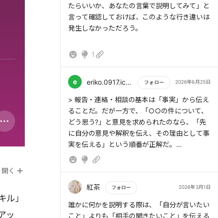
たらいいか、あなたの言葉で説明してみて」と
言って確認しておけば、このような行き違いは
発生しなかっただろう。
1
e
eriko.0917.ichigodaihuku
2026年6月25日
フォロー
もっと読む
> 報告・連絡・相談の基本は「事実」から伝え
ることだ。だが一方で、「○○の件について、
どう思う?」と意見を求められたのなら、「先
に自分の意見や解釈を伝え、その理由として事
実を伝える」という順番が正解だ。
開く
紅茶
2026年3月1日
フォロー
キル」
もっと読む
誰かに何かを説明する際は、「自分が言いたい
アッ
こと」よりも「相手の聞きたいこと」を伝える