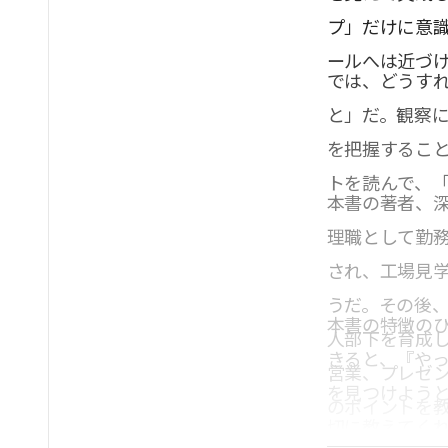
プ」だけに意
ールへは近づ
では、どうす
と」だ。観察
を把握するこ
トを読んで、
本書の著者、
理職として勤
され、工場見
うだ。その後、
本書の特徴の
人部下を育成
きると、『やっ
営業、プレゼ
を見つけよう
のポイントを
切に教えてく