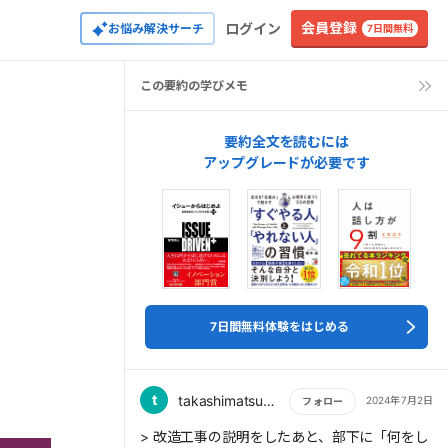
会員登録
ログイン
お悩み解決サーチ
7日間無料
この要約の学びメモ
要約全文を読むには
アップグレードが必要です
7日間無料体験をはじめる
t
takashimatsushiro
2024年7月2日
フォロー
もっと読む
> 改造工事の説明をしたあと、部下に「何をし