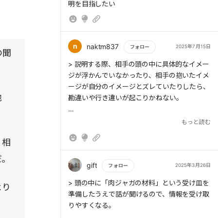
らないのだ。例えば商談で、最初の面談で話を
明を目指したい
した人と、次の面談で話をする人が変わったと
しよう。このシーンで、「結論が先」ルールに
のっとって「先日ご依頼のあった見積ですが、
n
naktm837
2025年7月15日
フォロー
金額は○○円です」と話し始めたとしたら、ど
の聞
うだろう。場合によっては、相手は「何の
もっと読む
> 説明する際、相手の頭の中に具体的なイメー
話?」と混乱するかもしれない。ここでの賢い
ジが浮かんでいなかったり、相手の抱いたイメ
伝え方は、「前回のA部長との打合せでは、見
ージが自分のイメージとズレていたりしたら、
積金額を提示するようにとのことでしたので、
地
勘違いや行き違いが起こりかねない。
本日は見積書を持ってまいりました。金額は
○○円です」などだ。結論を伝えるより先に、
もっと読む
「今日は見積金額の話がスタート地点です」と
いう前提を共有すると、相手を迷子にさせずに
、相
> 誰かに何かを説明するシーンでは、「自分が
済む。
言いたいこと」ではなく「相手の聞きたいこ
だ。
> 「事実」→「私見」の順で伝えるビジネスに
と」を考え、確認し、伝えるよう
gift
2025年3月26日
フォロー
おいて「報告」「連絡」「相談」をする際、大
もっと読む
事なのは「事実から伝える」ことだ。自分の意
> 頭の中に「肉ジャガの材料」という受け皿を
より
見は、尋ねられて初めて伝えるくらいでちょう
準備したうえで話が聞けるので、情報を受け取
どいい。上司から「商談はどうだった?」と聞
りやすくなる。
> 「報告」「連絡」「相談」をする際、大事な
かれたAさんが、「先方の反応はまずまずでし