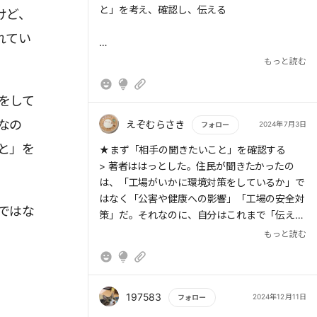
実」を付け加えればいい。「私はこう思いま
と」を考え、確認し、伝える
けど、
す。なぜなら、以前にこんな事実があったから
れてい
です」といった具合だ。この流れなら、相手と
の話がかみ合うだけでなく、意見の納得感が増
もっと読む
> 「つまり、○○ということです」
をして
なの
えぞむらさき
2024年7月3日
フォロー
> 「例えば」「たとえるとしたら」
と」を
もっと読む
★まず「相手の聞きたいこと」を確認する
> 著者ははっとした。住民が聞きたかったの
は、「工場がいかに環境対策をしているか」で
はなく「公害や健康への影響」「工場の安全対
> 相手と自分のイメージを一致させる
ではな
策」だ。それなのに、自分はこれまで「伝えた
いこと」だけを伝え、「相手の聞きたいこと」
もっと読む
を伝えられていなかった。
★部下と「完了」というゴールのイメージを共
> 「イメージの解像度を上げる言葉」を使う
有できていなかったことに気づいた。著者にと
っての「完了」は「新しい配管がつながってバ
197583
2024年12月11日
フォロー
ルブを開けた状態になっていること」だった