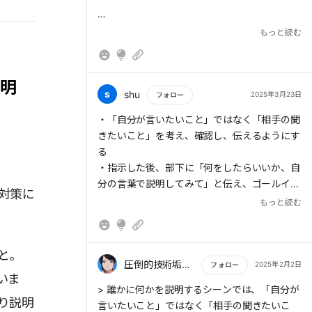
のは「事実から伝える
た」と答えたら、上司には商談の様子がまった
く伝わらない。一方で、「今日の商談には、先
もっと読む
方のB課長も同席していました。B課長から、
> 私たちが商品を買うのは、その商品のスペッ
『この見積額で明日の部内会議にかけてみる
クが欲しいからではなく、その商品が私たちに
> 意見を求められたのなら、「先に自分の意見
よ』と言われました」と「事実」を伝えたら、
もたらしてくれる「嬉しい変化」を期待するか
説明
や解釈を伝え、その理由として事実を伝える」
状況が正しく伝わる。Aさんは「まずまず」だ
らだ。
s
shu
2025年3月23日
フォロー
という順番が正
ったと思っていても、上司は「あの会社のC部
もっと読む
・「自分が言いたいこと」ではなく「相手の聞
長は、見積の査定が厳しいから、部内会議で値
きたいこと」を考え、確認し、伝えるようにす
下げの話が出るかもしれないな」「さらに値下
る
げを要求されたときのための対策案を準備して
・指示した後、部下に「何をしたらいいか、自
おこう」などと判断できるかもしれない。意見
分の言葉で説明してみて」と伝え、ゴールイメ
を求められたら「私見」→「事実」の順で話す
対策に
ージの齟齬が起きないようにする
もっと読む
報告・連絡・相談の基本は「事実」から伝える
・イメージの解像度を上げる言葉を使う→「つ
ことだ。だが一方で、「○○の件について、ど
まり」「例えば」「具体的には」
う思う?」と意見を求められたのなら、「先に
・形容詞・副詞は使わず、「事実」「数字」を
と。
自分の意見や解釈を伝え、その理由として事実
使う→解釈の違いが起きずに済む
圧倒的技術垢さくぞー
2025年2月2日
フォロー
を伝える」という順番が正解だ。「どう思
いま
・「事実」「私見」の順番で伝える
う?」と聞かれたら、まず「こう思う」と答え
もっと読む
> 誰かに何かを説明するシーンでは、「自分が
・「嬉しい変化」を示す
り説明
よう。そのうえで、その意見の根拠となる「事
言いたいこと」ではなく「相手の聞きたいこ