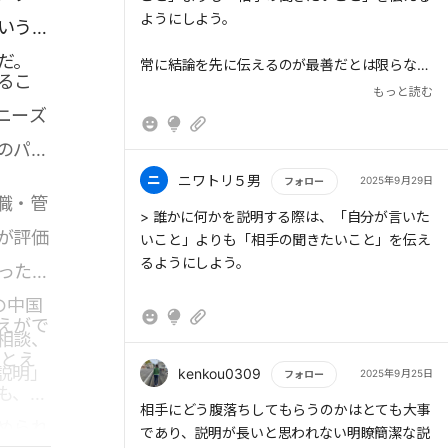
ようにしよう。
いうゴ
だ。
常に結論を先に伝えるのが最善だとは限らな
るこ
い。まずは「スタート地点」を共有するべきシ
もっと読む
ーンもある。
ニーズ
のパー
報告・連絡・相談では、「私見」よりも「事
実」を伝えよう。一方、相手から意見を求めら
ニ
ニワトリ５男
2025年9月29日
フォロー
職・管
れたときは、「私見」→「事実」の順番が正解
もっと読む
> 誰かに何かを説明する際は、「自分が言いた
だ。
が評価
いこと」よりも「相手の聞きたいこと」を伝え
るようにしよう。
ったそ
お客様の「欲しい」という気持ちを引き出すに
は、商品のスペックよりも、商品によってもた
の中国
らされる「嬉しい変化」を伝えるとよい。
えがで
相談、
> 「スタート地点」をそろえる結論を先に伝え
たとえ
るのは、ビジネスの基本だ。ただし、常に「結
説明」
kenkou0309
2025年9月25日
フォロー
論が先」が最善とは限らない。「スタート地
も、親
もっと読む
点」を互いに共有できていない場合、どれだけ
相手にどう腹落ちしてもらうのかはとても大事
められ
「結論が先」形式で説明しても、相手には伝わ
であり、説明が長いと思われない明瞭簡潔な説