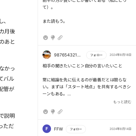
もっと読む
前半の方が良いことが書いてある（私にとっ
確に伝える」「全体→具体例→全体像」
て）。
「5W1Hの定型フォーマットで整理」「カラー
ユニバーサルデザイン」 「伝えたい事は3つま
し、
また読もう。
で」「1センテンス1メッセージ」「1スライド1
> 関係者でない相手と話すときには、専門用語
メッセージ」「結論のわかるスライドタイト
カ月後
を使わず、誰もが日常的に使っている言葉で説
ル」「オンラインではこまめな確認タイムを」
明する必要がある。
のあと
> それ以来、誰かに何かを説明するシーンで
は、「自分が言いたいこと」ではなく「相手の
9876543210@
2024年8月18日
フォロー
聞きたいこと」を考え、確認し、伝えるように
なった。
もっと読む
相手の聞きたいこと＞自分の言いたいこと
> 「スタート地点」をそろえる
なかっ
てバル
> ここで著者は、部下と「完了」というゴール
常に結論を先に伝えるのが最善だとは限らな
のイメージを共有できていなかったことに気づ
い。まずは「スタート地点」を共有するべきシ
配管が
いた。著者にとっての「完了」は「新しい配管
ーンもある。
> 「スタート地点」を互いに共有できていない
がつながってバルブを開けた状態になっている
場合、どれだけ「結論が先」形式で説明して
もっと読む
こと」だったが、部下にとっては「新しい配管
報告・連絡・相談では、「私見」よりも「事
も、相手には伝わらない
がつながること」だったのだ。
実」を伝えよう。一方、相手から意見を求めら
で説明
★「スタート地点」をそろえる
れたときは、「私見」→「事実」の順番が正解
っただ
「スタート地点」を互いに共有できていない場
だ。
F
FFW
2024年8月14日
フォロー
合、どれだけ「結論が先」形式で説明しても、