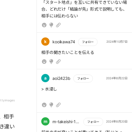
もっと読む
「スタート地点」を互いに共有できていない場
が、部下にとっては「新しい配管がつながるこ
合、どれだけ「結論が先」形式で説明しても、
と」だったのだ。
> 「解釈」や「感情」を説明する「具体的に
相手には伝わらない
★「イメージの解像度を上げる言葉」を使う
は」「詳しく言うと」
1つ目は「つまり、○○ということです」
2つ目は「例えば」「たとえるとしたら」
「解釈」や「感情」を説明する「具体的には」
k
kooikawa74
2024年10月7日
フォロー
「詳しく言うと」
> 形容詞や副詞よりも「事実」や「数字」を選
もっと読む
★形容詞や副詞よりも「事実」や「数字」を選
相手の聞きたいことを伝える
ぶ
ぶ
「申し訳ありません。渋滞に巻き込まれたの
で、あと10分かかります」「申し訳ありませ
a
aoi2423b
2024年8月22日
フォロー
ん。渋滞中で、今○○という場所にいます」
> 形容詞や副詞は、人によって解釈が異なるた
★いろんな相手に合わせた伝え方 専門用語は
もっと読む
め、行き違いが起こりやすい。「事実」「数
> 水浸し
別の言葉に置き換える
字」を使って、誰もが同じように解釈できる伝
「謝罪」申し訳ありませんに加え事実を説明
ettyimages
え方をしよう。
（何が起きたのか？原因は何？また起こるの
か？） 「変化」変更点のみならず、従前と
、相手
変わらない点、類似点を説明すると受容され易
m
m-takeishi-112859
2024年8月20日
フォロー
き違い
い。 「くどくても具体的な固有名詞を使い正
> 専門用語は別の言葉に置き換える