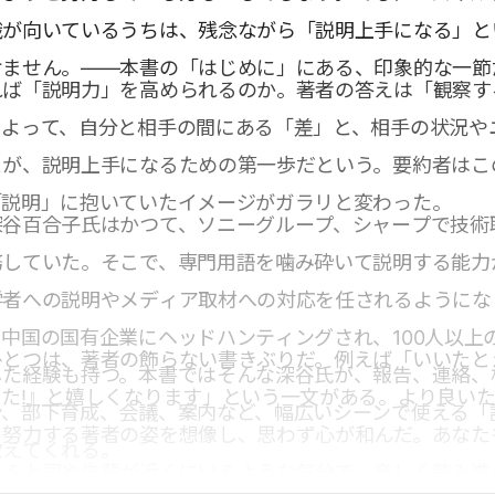
識が向いているうちは、残念ながら「説明上手になる」と
けません。――本書の「はじめに」にある、印象的な一節
れば「説明力」を高められるのか。著者の答えは「観察す
によって、自分と相手の間にある「差」と、相手の状況や
とが、説明上手になるための第一歩だという。要約者はこ
「説明」に抱いていたイメージがガラリと変わった。
深谷百合子氏はかつて、ソニーグループ、シャープで技術
務していた。そこで、専門用語を噛み砕いて説明する能力
学者への説明やメディア取材への対応を任されるようにな
中国の国有企業にヘッドハンティングされ、100人以上
ひとつは、著者の飾らない書きぶりだ。例えば「いいたと
した経験も持つ。本書ではそんな深谷氏が、報告、連絡、
た!』と嬉しくなります」という一文がある。より良い
ン、部下育成、会議、案内など、幅広いシーンで使える「
と努力する著者の姿を想像し、思わず心が和んだ。あなた
教えてくれる。
れる上司や先輩が近くにいるような気分で、楽しく読み進