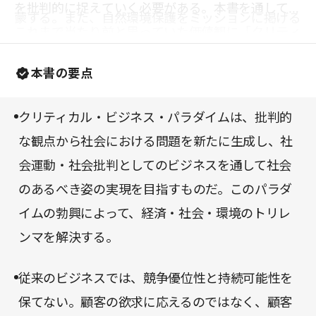
を批判的に捉えていく必要がある。本書を通して、
蒙する。また、自然環境保護をミッションに掲げる
これまで当たり前と思っていた価値観に「クリティ
パタゴニアのように、ビジネス自体が社会運動とし
カル」な視点を持てるようになり、新たな扉が開か
ての性質を帯びることで、共感したステークホルダ
本書の要点
れることだろう。
ーの支持を集めていく。現代は、直接的な社会運動
や政治活動よりも、企業活動の影響力のほうがはる
クリティカル・ビジネス・パラダイムは、批判的
かに大きい。社会を変えるためにはクリティカルな
な観点から社会における問題を新たに生成し、社
理念を掲げたビジネスを行うほうが効果的なのだ。
会運動・社会批判としてのビジネスを通して社会
のあるべき姿の実現を目指すものだ。このパラダ
イムの勃興によって、経済・社会・環境のトリレ
ンマを解決する。
従来のビジネスでは、競争優位性と持続可能性を
保てない。顧客の欲求に応えるのではなく、顧客