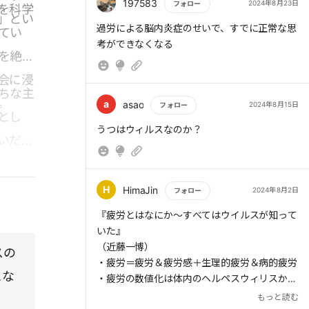
197583
2024年8月23日
フォロー
を科学
」とい
もっと読む
過労による脳内炎症のせいで、すでに正常な思
てい
考ができなくなる
を絶つ
会に浸
ちな主
。
a
asao
2024年8月15日
フォロー
とし
もっと読む
うつはウィルスなのか？
いだろ
H
HimaJin
2024年8月2日
フォロー
もっと読む
『疲労とはなにか～すべてはウイルスが知って
いた』
（近藤一博）
スの
・疲労＝疲労＆疲労感＋生理的疲労＆病的疲労
にな
・疲労の数値化は体内のヘルペスウィリスから
（HimaJinとしては）
もっと読む