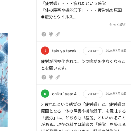
「疲労感」・・・疲れたという感覚
「体の障害や機能低下」・・・疲労感の原因
●疲労とウイルス
疲れるとヘルペスが出るのは、潜伏感染してい
もっと読む
るヘルペスウイルスが疲労などの刺激を受けて
再び増え始めるからだ。
つまり、ある種のウイルスの量を測定すると、
t
takuya.tanaka1976
2024年7月15日
フォロー
もっと読む
疲労が可視化されて、うつ病がを少なくなるこ
とを願います。
o
oniku.1year.4seasons.3times
2024年7月13日
フォロー
もっと読む
> 疲れたという感覚の「疲労感」と、疲労感の
原因となる「体の障害や機能低下」を意味する
「疲労」は、どちらも「疲労」といわれること
がある。現在の科学は前者の「感覚」を扱える