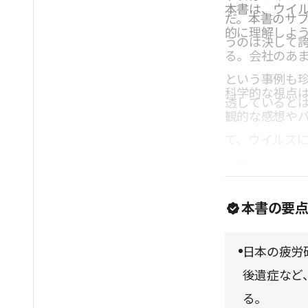
本書は、ウイ
だ。本書のサ
的に理解しよ
うのは決して
る。会社のあ
という事例も
科学的な視点
透していると
観的な感想や
て、ウイルス
うか。
本書の要
日本の疲労
後遺症など
る。