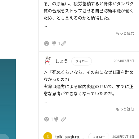
る」の原理は、疲労蓄積すると身体がタンパク
質の合成をストップさせる自己防衛本能が働く
ため、とも言えるのかと納得した。
ウイルスが生むシスワンという物質が、脳内炎
もっと読む
症を防ぐ身体の自己防衛本能をストップさせて
1
しまい、うつ病になりやすくさせる、
という話から、シスワンが出る前に意識的に休
まないとと思った。
しょう
2024年7月7日
フォロー
もっと読む
＞「死ぬくらいなら、その前になぜ仕事を辞め
なかったの?」
実際は過労による脳内炎症のせいで、すでに正
常な思考ができなくなっていたのだ。
この一文だけでこの要約を読んでよかったなと
もっと読む
思います。過労による脳内炎症、これは疲労感
1
として自覚することはできると思いますが、エ
ナジードリンク飲んだりいろいろとごまかして
やり過ごしているうちに正常な思考ができなく
t
taiki.sugiura.2017
2025年7月11日
フォロー