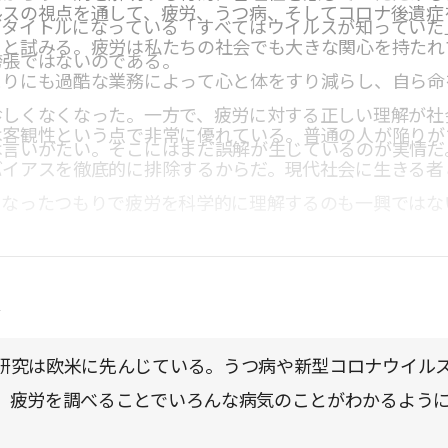
ルスの視点を通して、疲労、うつ病、そしてコロナ後遺症
ブタイトルになっている「すべてはウイルスが知っていた
うと試みる。疲労は私たちの社会でも大きな関心を持たれ
誇張ではないのである。
まりにも過酷な業務によって心と体をすり減らし、自ら命
珍しくなくなった。一方で、疲労に対する正しい理解が社
は客観性という点で非常に優れている。普通の人が陥りが
は言いがたい。そこにはまだ誤解が生じているのが実情だ
バイアスを徹底的に排除するからだ。現代社会に生きる者
になったつもりで疲労を科学的に理解するのも一興ではな
点
研究は欧米に先んじている。うつ病や新型コロナウイル
、疲労を調べることでいろんな病気のことがわかるよう