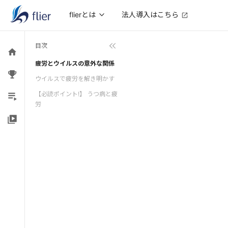
法人導入はこちら
flierとは
目次
疲労とウイルスの意外な関係
ウイルスで疲労を解き明かす
【必読ポイント!】 うつ病と疲
労