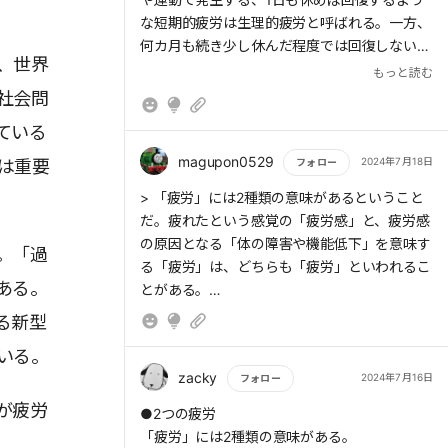
な短期的疲労は生理的疲労と呼ばれる。一方、
何カ月も続き少し休んだ程度では回復しないも
、世界
のを「病的疲労」という。病的疲労は生活の質
もっと読む
を低下させ、しかも原因や発症メカニズムが不
社会問
明なものも多く疲労感を減少させることが難し
ている
いのも特徴だ。
magupon0529
2024年7月18日
は重要
フォロー
か
もっと読む
> 「疲労」には2種類の意味があるということ
だ。疲れたという感覚の「疲労感」と、疲労感
の原因となる「体の障害や機能低下」を意味す
。「過
る「疲労」は、どちらも「疲労」といわれるこ
ある。
とがある。
る新型
いる。
zacky
2024年7月16日
フォロー
が疲労
もっと読む
●2つの疲労
「疲労」には2種類の意味がある。