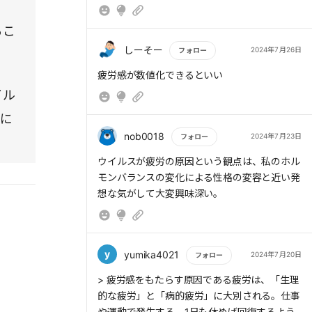
Ｑ過労の蓄積を防ぐため日常をどう制御します
るこ
しーそー
2024年7月26日
フォロー
。
もっと読む
疲労感が数値化できるといい
イル
らに
nob0018
2024年7月23日
フォロー
もっと読む
ウイルスが疲労の原因という観点は、私のホル
モンバランスの変化による性格の変容と近い発
想な気がして大変興味深い。
y
yumika4021
2024年7月20日
フォロー
もっと読む
> 疲労感をもたらす原因である疲労は、「生理
的な疲労」と「病的疲労」に大別される。仕事
や運動で発生する、1日も休めば回復するよう