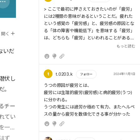
なるんですね。慢性的な疲れには注意ですね！
もっと読む
> ここで最初に押さえておきたいのが「疲労」
には2種類の意味があるということだ。疲れた
という感覚の「疲労感」と、疲労感の原因とな
る「体の障害や機能低下」を意味する「疲労」
開く
は、どちらも「疲労」といわれることがある。
現在の科学は前者の「感覚」を扱えるほど発展
もっと読む
ないだ
はしていないので、科学の対象としやすいのは
後者のほうだ。
t
t.0203.k
2024年11月1日
フォロー
潜伏し
もっと読む
うつの原因が疲労とは、
だ。
疲労には生理的疲労(疲労感)と病的疲労(うつ)
に分かれる。
るチー
うつの発生には過労か極めて有力、またヘルペ
スの量から疲労を数値化できる事が分かった
れてい
を一読
はず