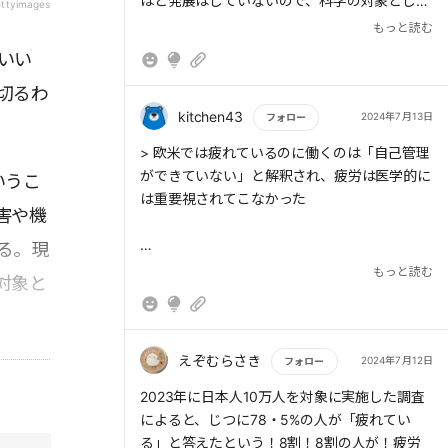
ほど発展はしていないので、科学の対象としや
ettyimages
すいのは後者のほうだ。
もっと読む
いい
切るわ
> 疲労感をもたらす原因である疲労は、「生理
kitchen43
2024年7月13日
フォロー
的な疲労」と「病的疲労」に大別される。仕事
もっと読む
> 欧米では疲れているのに働くのは「自己管理
や運動で発生する、1日も休めば回復するよう
ができていない」と解釈され、疲労は医学的に
いうこ
な短期的疲労は生理的疲労と呼ばれる。一方、
は重要視されてこなかった
何カ月も続き少し休んだ程度では回復しないも
害や機
のを「病的疲労」という。
る。現
もっと読む
対象と
> 潜伏感染しているヘルペスウイルスは疲労な
どの刺激を受けると再び増え始める。これが
> 炎症性サイトカインが「異物の認識と除去」
「再活性化」
をする免疫反応なのであれば、何を「異物」と
えぞむらさき
2024年7月12日
フォロー
しているのだろうか。生理的疲労では外から異
物が侵入してくることはない。となれば異物は
もっと読む
2023年に日本人10万人を対象に実施した調査
体内で産出されたものということになる。
によると、じつに78・5%の人が「疲れてい
> の異物の正体は「酸化ストレスで変性した自
る」と答えたという！8割！8割の人が！疲労