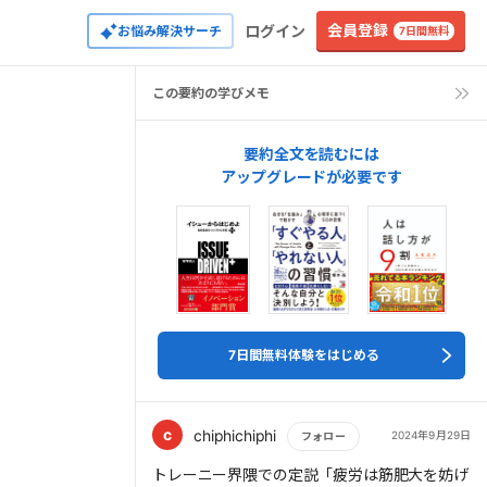
会員登録
ログイン
お悩み解決サーチ
7日間無料
この要約の学びメモ
要約全文を読むには
アップグレードが必要です
7日間無料体験をはじめる
c
chiphichiphi
2024年9月29日
フォロー
もっと読む
トレーニー界隈での定説「疲労は筋肥大を妨げ