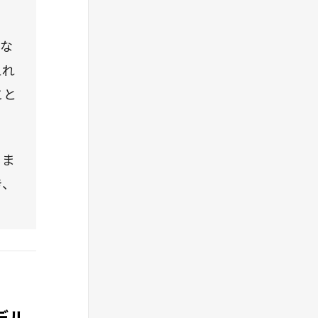
はな
えれ
こと
るま
き、