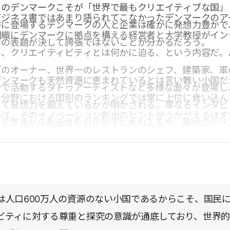
このデンマークこそが「世界で最もクリエイティブな国」
ビジネス書ではあまり語られてこなかったデンマークのア
書に登場するデンマークの人と企業は確かに発想力豊かで
組織にデンマークに拠点を構える経営者と大学教授がイン
この表題が決して誇張ではないことが分かるだろう。
ら、クリエイティビティとは何かに迫る、という内容だ。
ゴのオーナー、世界一のレストランのシェフ、建築家、軍
デンマークも天然資源に恵まれているとは言い難い小国だ
ンで活動するタトゥアーティストなど多様な面々が登場し
な分野における国別のランキングでは常に上位に食い込ん
って発想力を鍛えているかが明かされる。単なるインタビ
めば、そのイノベーション創出のヒントがうかがえるはず
、従業員から創造性を引き出すための工夫や、薬物のクリ
める効果の検証など、多面的な分析が興味深い。
点
は人口600万人の資源のない小国であるからこそ、国民
ビティに対する尊重と探究の意識が通底しており、世界