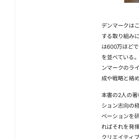
デンマークは
する取り組み
は600万ほど
を並べている。
ンマークのラ
成や戦略と絡
本書の2人の著
ション志向の
ベーションを研
ればそれを発
クリエイティ