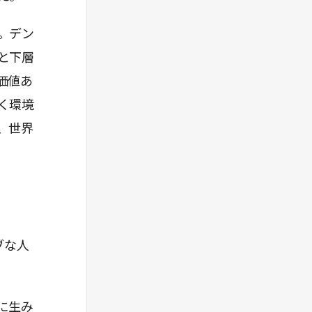
。デン
と下層
価値あ
く環境
、世界
ブな人
に生み