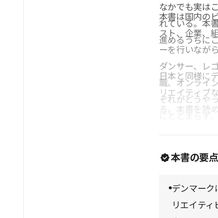
なかでも実は
本書は国内の
れている。本
スト、企業、
進めるうちに
ーを行いなが
ダンサー、レ
日本と同様に
職、オンライ
リエイティブ
ぞれがどうや
る。本書を読
にとどまらず
ィビティを高
本書の要
デンマーク
リエイティ