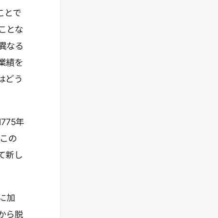
ことで
ことな
異なる
業績を
はどう
75年
、この
て新し
に加
から脱