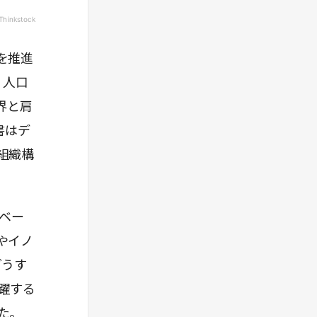
Thinkstock
を推進
。人口
界と肩
書はデ
組織構
ベー
やイノ
どうす
躍する
た。