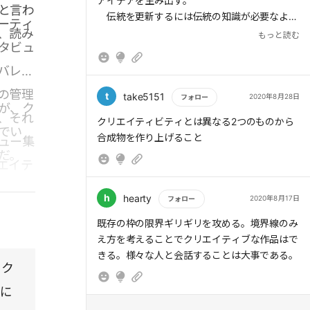
アイデアを生み出す。
と言わ
伝統を更新するには伝統の知識が必要なよう
ーティ
、読み
に、思考を巡らせて方法、対象、出発点、考え
もっと読む
タビュ
を発展させる事柄があってこそクリエイティビ
ティが生まれる。
バレエ
2021.2.26
の管理
t
take5151
2020年8月28日
フォロー
が、ク
、それ
もっと読む
クリエイティビティとは異なる2つのものから
でい
合成物を作り上げること
ュー集
だ。
エイテ
h
hearty
2020年8月17日
フォロー
もっと読む
既存の枠の限界ギリギリを攻める。境界線のみ
え方を考えることでクリエイティブな作品はで
きる。様々な人と会話することは大事である。
にク
的に