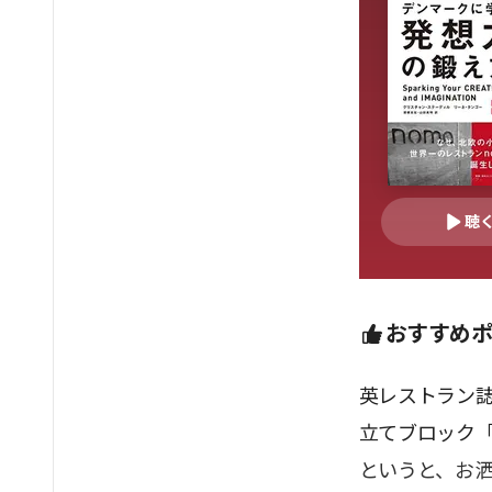
聴
おすすめ
英レストラン誌
立てブロック「
というと、お