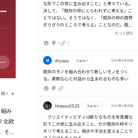
な形でこの世に生み出すこと」と考えている。
ー
決して、「既存の枠にとらわれずに考える」こ
とではない。そうではなく、「既存の枠の限界
ぎりぎりのところで考える」ことなのだ。既存
の枠の限界は、既存のものと新たなものの間、
もっと読む
異なる業界、異なる知識領域、異なるスキルの
1
1
間に現れる。そこに踏み込むことで、他者の業
績を参考にすることができる。しかし、既存の
枠から完全に外れてしまってはどうにもなら
d
dryuuu
2021年5月28日
フォロー
ず、売り物にならないおそれすらある。
もっと読む
既存のモノを組み合わせて新しいモノをつく
る。柔軟な心と対話から生まれるものも多い
クリエイティビティは自然に生まれるのではな
く、思考をめぐらす対象、出発点となるもの、
開く
考えを発展させるきっかけとなるものがあって
こそ、普段と異なる考え方が意味を持つ。それ
hirasou0523
2021年2月26日
フォロー
があって初めて、限界ぎりぎりのところに踏み
、組み
もっと読む
出す勇気が価値あるものとなるのだ。
クリエイティビティは新たなものを有意義な
 北欧
形でこの世に生み出すこと、だが既存の枠ギリ
ギリで考えること。視点や手法を変えることで
、その