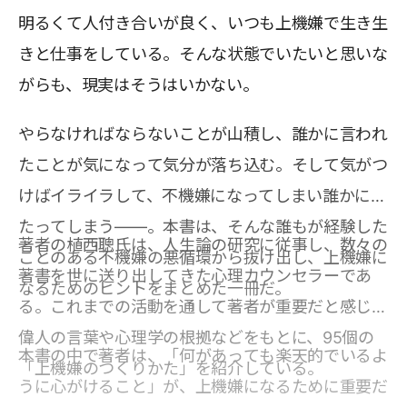
明るくて人付き合いが良く、いつも上機嫌で生き生
きと仕事をしている。そんな状態でいたいと思いな
がらも、現実はそうはいかない。
やらなければならないことが山積し、誰かに言われ
たことが気になって気分が落ち込む。そして気がつ
けばイライラして、不機嫌になってしまい誰かに当
たってしまう――。本書は、そんな誰もが経験した
著者の植西聰氏は、人生論の研究に従事し、数々の
ことのある不機嫌の悪循環から抜け出し、上機嫌に
著書を世に送り出してきた心理カウンセラーであ
なるためのヒントをまとめた一冊だ。
る。これまでの活動を通して著者が重要だと感じた
偉人の言葉や心理学の根拠などをもとに、95個の
本書の中で著者は、「何があっても楽天的でいるよ
「上機嫌のつくりかた」を紹介している。
うに心がけること」が、上機嫌になるために重要だ