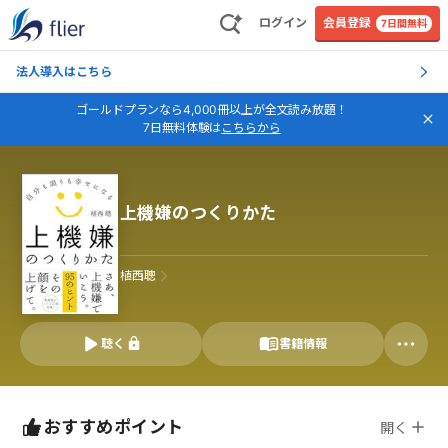
ログイン
会員登録
7日間無料
法人導入はこちら
ゴールドプランなら4,000冊以上が全文読み放題！
7日無料体験は
こちらから
上機嫌のつくりかた
植西聰
聴く
書籍情報
おすすめポイント
開く