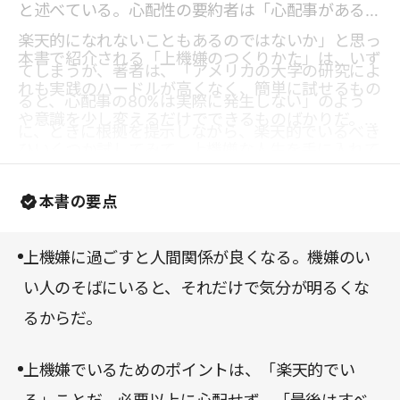
と述べている。心配性の要約者は「心配事があると
楽天的になれないこともあるのではないか」と思っ
本書で紹介される「上機嫌のつくりかた」は、いず
てしまうが、著者は、「アメリカの大学の研究によ
れも実践のハードルが高くなく、簡単に試せるもの
ると、心配事の80%は実際に発生しない」のよう
や意識を少し変えるだけでできるものばかりだ。ぜ
に、ときに根拠を提示しながら、楽天的でいるべき
ひいくつか試してみて、上機嫌な人生を手に入れて
理由を丁寧に説明してくれる。
いただきたい。
本書の要点
上機嫌に過ごすと人間関係が良くなる。機嫌のい
い人のそばにいると、それだけで気分が明るくな
るからだ。
上機嫌でいるためのポイントは、「楽天的でい