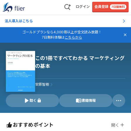
ログイン
会員登録
7日間無料
法人導入はこちら
ゴールドプランなら4,000冊以上が全文読み放題！
7日無料体験は
こちらから
この1冊ですべてわかる マーケティング
の基本
安原智樹
聴く
書籍情報
おすすめポイント
開く