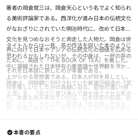
著者の岡倉覚三は、岡倉天心という名でよく知られ
る美術評論家である。西洋化が進み日本の伝統文化
がなおざりにされていた明治時代に、改めて日本の
文化を見つめなおそうと奔走した人物だ。岡倉は世
タイトルからは一見、茶の作法を説いた本のように
界に向けて日本やアジアの伝統文化の価値を広める
思われるかもしれないが、その中身は、一杯の茶の
ために、英語で『THE BOOK OF TEA』を著した。
中に凝縮された日本特有の美意識や世界観を浮かび
それを日本語に訳したのが本書である。
上がらせる思想書である。日本人が何を良しとし、
岡倉は、同時期に刊行されていた新渡戸稲造の『武
何を美しいとしたかの真髄に迫る、密度の濃い1冊
士道』を、「兵士に喜び勇んで身を捨てさせる死の
だ。本書を読み進めていけば、日本建築や庭園、衣
術」として、それに対し茶道は「生の術」であると
服、絵画に至るまで、あらゆるところに茶道の考え
した。昔も今も、我々は「世界に通用する日本」を
方が影響していることがわかる。日ごろ茶道に馴染
めざしているが、その過程で、自らの価値、日本文
みがない人でも、「真の美は『不完全』を心の中に
本書の要点
化の価値を軽視してしまうことがままあるのでない