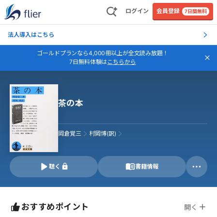
ログイン
会員登録
7日間無料
法人導入はこちら
ゴールドプランなら4,000冊以上が全文読み放題！
7日無料体験は
こちらから
茶の本
岡倉覚三
村岡博(訳)
聴く
書籍情報
おすすめポイント
開く