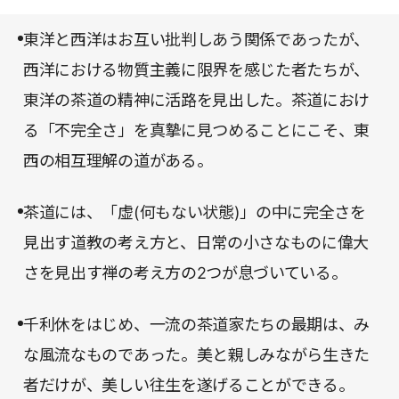
完成する人によってのみ見いだされる」「些事の中
か。世界に羽ばたくための変化が、単純な「西欧
にでも偉大を考える」という考え方には、うなずけ
東洋と西洋はお互い批判しあう関係であったが、
化」になっていないか、と待ったをかける岡倉の言
るところがあるのではないだろうか。
西洋における物質主義に限界を感じた者たちが、
葉は、今の時代を生きる私たちの心にも十分響くも
東洋の茶道の精神に活路を見出した。茶道におけ
のである。
る「不完全さ」を真摯に見つめることにこそ、東
西の相互理解の道がある。
茶道には、「虚(何もない状態)」の中に完全さを
見出す道教の考え方と、日常の小さなものに偉大
さを見出す禅の考え方の2つが息づいている。
千利休をはじめ、一流の茶道家たちの最期は、み
な風流なものであった。美と親しみながら生きた
者だけが、美しい往生を遂げることができる。