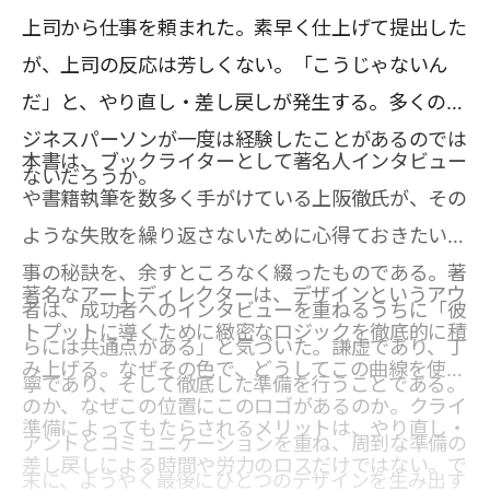
上司から仕事を頼まれた。素早く仕上げて提出した
が、上司の反応は芳しくない。「こうじゃないん
だ」と、やり直し・差し戻しが発生する。多くのビ
ジネスパーソンが一度は経験したことがあるのでは
本書は、ブックライターとして著名人インタビュー
ないだろうか。
や書籍執筆を数多く手がけている上阪徹氏が、その
ような失敗を繰り返さないために心得ておきたい仕
事の秘訣を、余すところなく綴ったものである。著
著名なアートディレクターは、デザインというアウ
者は、成功者へのインタビューを重ねるうちに「彼
トプットに導くために緻密なロジックを徹底的に積
らには共通点がある」と気づいた。謙虚であり、丁
み上げる。なぜその色で、どうしてこの曲線を使う
寧であり、そして徹底した準備を行うことである。
のか、なぜこの位置にこのロゴがあるのか。クライ
準備によってもたらされるメリットは、やり直し・
アントとコミュニケーションを重ね、周到な準備の
差し戻しによる時間や労力のロスだけではない。で
末に、ようやく最後にひとつのデザインを生み出す