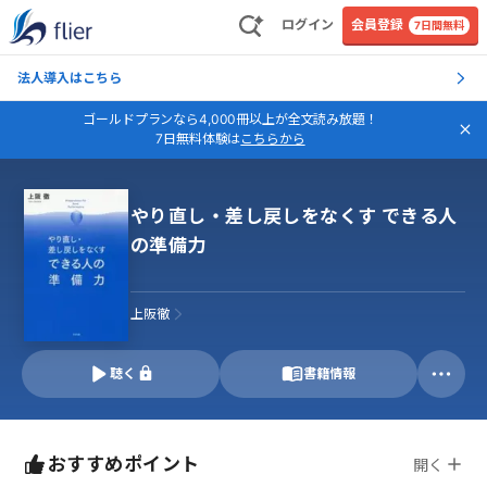
ログイン
会員登録
7日間無料
法人導入はこちら
ゴールドプランなら4,000冊以上が全文読み放題！
7日無料体験は
こちらから
やり直し・差し戻しをなくす できる人
の準備力
上阪徹
聴く
書籍情報
おすすめポイント
開く