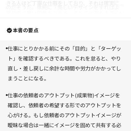
きる人ほど丁寧な仕事をしており、それは確実に仕
のだそうだ。単純に「美しいデザインをすればよ
事相手に良い印象を与える。そして仕事も上手くい
い」ということではないのだ、と著者は驚かされた
く。その丁寧な仕事に欠かせないのが周到な準備な
という。
本書の要点
のだ、と著者は説く。「クオリティの高いアウトプ
ット」のためには、準備にどのようなプロセスや意
仕事にとりかかる前にその「目的」と「ターゲッ
識が必要なのか、本書でじっくりと学んでいただき
ト」を確認するべきである。これを怠ると、やり
たい。
直し・差し戻しに余計な時間や労力がかかってし
まうことになる。
仕事の依頼者のアウトプット(成果物)イメージを
確認し、依頼者の希望する形でのアウトプットを
心がける。もし依頼者のアウトプットイメージが
曖昧な場合は一緒にイメージを固めて共有する必