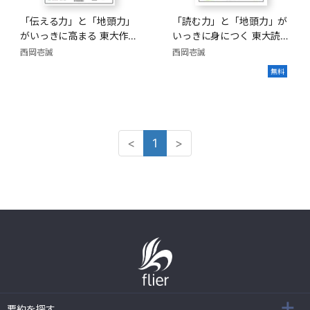
「伝える力」と「地頭力」
「読む力」と「地頭力」が
がいっきに高まる 東大作
いっきに身につく 東大読
文
書
西岡壱誠
西岡壱誠
無料
<
1
>
要約を探す