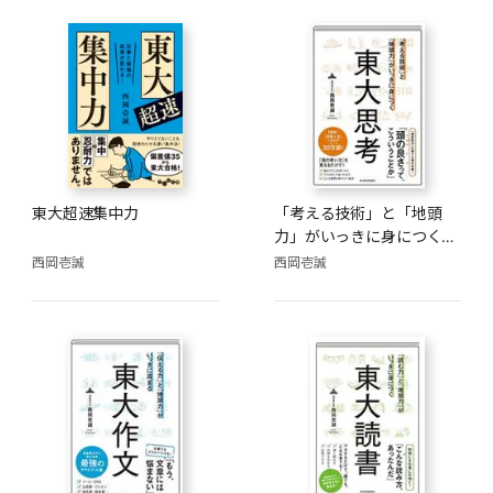
東大超速集中力
「考える技術」と「地頭
力」がいっきに身につく
東大思考
西岡壱誠
西岡壱誠