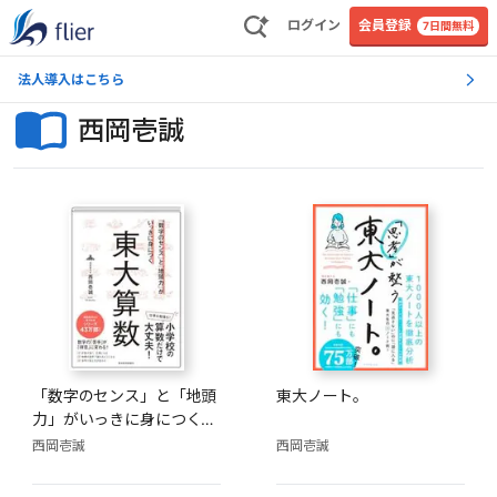
ログイン
会員登録
7日間無料
法人導入はこちら
西岡壱誠
「数字のセンス」と「地頭
東大ノート。
力」がいっきに身につく
東大算数
西岡壱誠
西岡壱誠