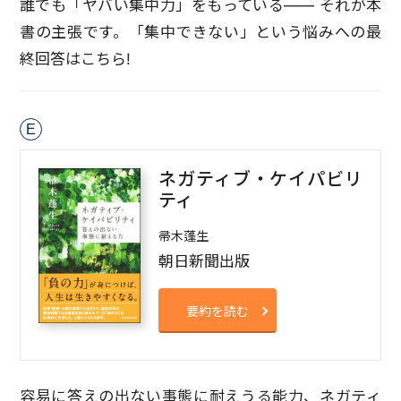
誰でも「ヤバい集中力」をもっている―― それが本
書の主張です。「集中できない」という悩みへの最
終回答はこちら!
E
ネガティブ・ケイパビリ
ティ
帚木蓬生
朝日新聞出版
要約を読む
容易に答えの出ない事態に耐えうる能力、ネガティ