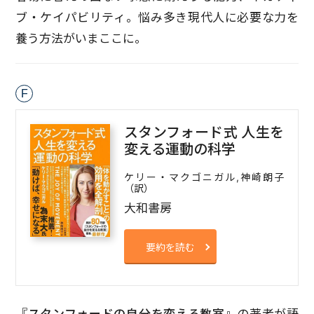
ブ・ケイパビリティ。悩み多き現代人に必要な力を
養う方法がいまここに。
F
スタンフォード式 人生を
変える運動の科学
ケリー・マクゴニガル,神崎朗子
（訳）
大和書房
要約を読む