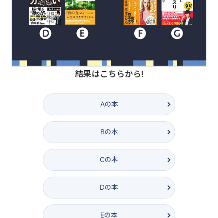
結果はこちらから!
A
の本
B
の本
C
の本
D
の本
E
の本