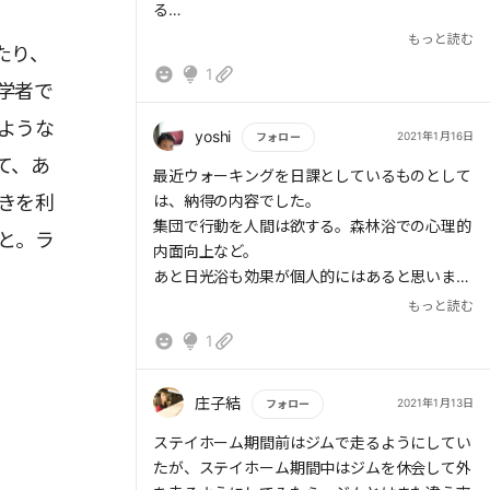
る
もっと読む
たり、
思うに、自分のためだけじゃないところがコア
1
だからだ
学者で
ような
笑ったり、歌ったり、踊ったり、触れ合ったり
yoshi
2021年1月16日
フォロー
は｢社会的沸騰｣を引き出し、協力を促し、社会
て、あ
もっと読む
最近ウォーキングを日課としているものとして
的な繋がりを強化するものだと
きを利
は、納得の内容でした。
集団で行動を人間は欲する。森林浴での心理的
まぁ何となく楽しいよね。
と。ラ
内面向上など。
をより言語化してくれてるのかもしれない。
あと日光浴も効果が個人的にはあると思いま
す。
もっと読む
1
自分で年齢的、体力的な限界を作らずに、グリ
ーンエクササイズを実践して行こうと思いま
す。つまらない事かに悩まずに、イキイキとし
庄子結
2021年1月13日
フォロー
た人生をおくれてゆけるのではないでしょうか
もっと読む
ステイホーム期間前はジムで走るようにしてい
たが、ステイホーム期間中はジムを休会して外