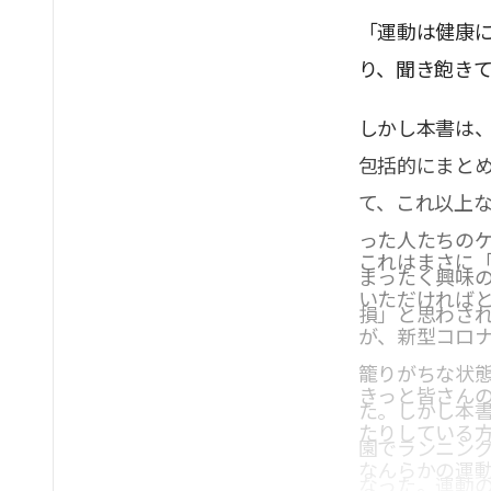
「運動は健康
り、聞き飽き
しかし本書は
包括的にまと
て、これ以上
った人たちの
これはまさに
まったく興味
いただければ
損」と思わさ
が、新型コロ
籠りがちな状
きっと皆さん
た。しかし本書
たりしている
園でランニン
なんらかの運
なった。運動