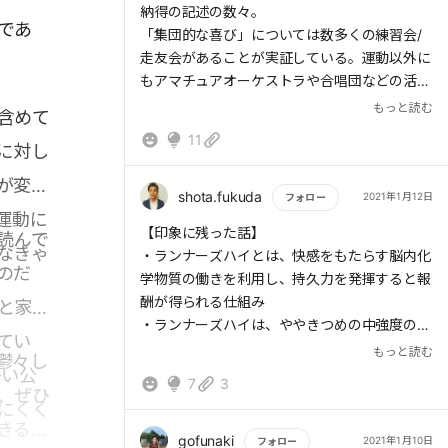
納得の記述の数々。
であ
「集団的な喜び」については数多くの練習会/
走友会があることが実証している。運動以外に
もアマチュアオーケストラや合唱団などの活動
も、集団的な喜びがあるからこそ活発なのだと
もっと読む
含めて
思う。コロナ禍でこうした喜びを得にくくな
11
に対し
り、ストレスや孤独を感じている人は多い。直
接集まれなくても、こうした喜びを(100%でな
が変わ
くても)得られる方法があるといいなと思う。
shota.fukuda
2021年1月12日
フォロー
運動に
もっと読む
【印象に残った話】
読んで
なきゃ
・ランナーズハイとは、快感をもたらす脳内化
のだ
学物質の働きを利用し、持久力を発揮すると報
酬が得られる仕組み
と家に
・ランナーズハイは、ややきつめの中強度の運
てい
動を20分継続することで起きる
もっと読む
鬱々し
・心理学では、自然のなかで行う運動を「グリ
多い公
7
3
、ぜひ
ーン・エクササイズ」と呼び、屋外で体を動か
にくく
して5分もすると、気分は上向きになり、楽観
きるは
的になることがわかっている
gofunaki
2021年1月10日
フォロー