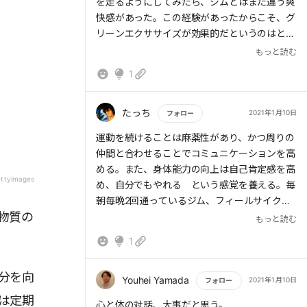
を走るようにしてみたら、ジムとはまた違う爽
快感があった。この経験があったからこそ、グ
リーンエクササイズが効果的だというのはとて
も興味深かった。また、ランナーズハイの状態
もっと読む
になり、あれやこれやといらぬことを考えずに
1
済むのも、走ることの効用だと感じた。また、
ジムにゆるやかなコミュニティができているの
を見ていても、「集団的な喜び」説に頷くばか
たっち
2021年1月10日
フォロー
りだった。
もっと読む
運動を続けることは麻薬性があり、かつ周りの
仲間と合わせることでコミュニケーションを高
める。また、身体能力の向上は自己肯定感を高
ttyimages
め、自分でもやれる という感覚を養える。毎
朝毎晩2回通っているジム、フィールサイクル
物質の
でも仲間と一緒に身体を動かし、協力して難し
もっと読む
い課題をクリアする楽しみがあり、身体を毎日
1
動かさないと違和感すら覚えるようになってき
た。科学的根拠も取り入れながら続けたい。
分を向
Youhei Yamada
2021年1月10日
フォロー
は定期
もっと読む
心と体の対話、大事だと思う。