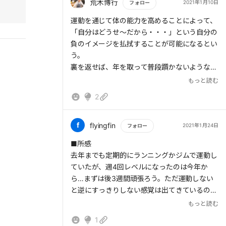
荒木博行
2021年1月10日
フォロー
もっと読む
心身というハードウェアの性能向上は、思考の
運動を通じて体の能力を高めることによって、
処理速度を高めたり、意志というソフトウェア
「自分はどうせ〜だから・・・」という自分の
を正しく作動させます。
負のイメージを払拭することが可能になるとい
う。
運動時間を168時間の中でまずは7時間確保で
裏を返せば、年を取って普段躓かないような段
きる時間割作りがダイジと思います。
差に足を取られたりすると、急に「自分は老け
もっと読む
たのかもしれない」と認識して、一気に精神的
2
な老化につながることもあるのだろう。自分の
父親とかを見ると、強くそう感じる。
運動している人が、精神的な若さも維持できる
f
flyingfin
2021年1月24日
フォロー
のは、運動を通じて日々「若い頃の自分と変わ
もっと読む
■所感
らない」という自己認識を更新しているのから
去年までも定期的にランニングかジムで運動し
なのかもしれない。
ていたが、週4回レベルになったのは今年か
ら…まずは後3週間頑張ろう。ただ運動しない
ということで、コロナで閉じこもることも増え
と逆にすっきりしない感覚は出てきているの
るけど、みんな急に老けることがないように、
で、もう少しな気もする。
もっと読む
いろんな形で運動しようね。
1
■学んだこと