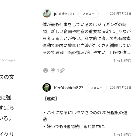
・ランナーズハイは、狩猟採集生活における進
化の過程の中で、持久力を発揮すると報酬が得
junichisaito
2021年1月23日
フォロー
られる仕組みのために作り出されたものではな
もっと読む
僕が最も仕事をしているのはジョギングの時
いかといわれている。
間。新しい企画や経営の重要な決定は走りなが
・週4回の運動を6週間続けていると楽しくな
ら考えることが多い。科学的に考えても有酸素
り、夢中になってくる。
運動で脳内に酸素と血液がたくさん循環してい
・屋外で体を動かして5分もすると気分は上向
るので思考回路の整理がしやすい。自分を違う
きになり、楽観的になることが分かっている。
環境下に置くことにおいて客観的に物事の判断
ettyimages
もっと読む
が冷静にできる。運動は心とと密接に結びつい
■アクション事項
1
ている。
・平日は週4日夜に、休日は毎日昼or夜に最低
スの文
30分運動する！
KenYoshida827
2021年1月23日
フォロー
様に強
もっと読む
【運動】
すばら
・ハイになるにはややきつめの20分程度の運
いる。
動
・嫌いでも6週間続けると夢中に
・できるようになると自己イメージが変わる
イクリ
もっと読む