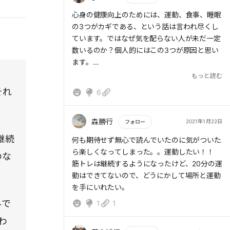
・デフォルト状態とは、脳は安静時でも、記憶
もっと読む
心身の健康向上のためには、運動、食事、睡眠
や言語、心的イメージや推論などが活性化して
の3つがカギである、という話は言われ尽くし
いる状態にあることをいう
ています。ではなぜ気を配らない人が未だ一定
・多くの人は、デフォルト状態において、ネガ
数いるのか？個人的にはこの3つが原因と思い
ティブ・バイアスがかかっている、すなわち、
ます。
過去のつらい経験を何度も思い出したり、自分
、
もっと読む
自身や他人を批判したり、心配すべき理由をし
1.必要性の腹落ち不足
つこく考えてしまったりしている
それ
6
2.手法の理解不足
・デフォルト状態を鎮静化するには、瞑想の他
3.時間不足
に、グリーン・エクササイズが効果的であるこ
森勝行
2021年1月22日
フォロー
とが最近の研究で分かっている
1は仕方無い話、2は本書が解決してくれそうで
【アクションプラン】
継続
もっと読む
何も期待せず無心で読んでいたのに気がついた
す。
・週末に森林浴をして、デフォルト状態を鎮静
ら楽しくなってしまった。。運動したい！！
のな
多いのは3な気がします。十分な睡眠時間、適
化する
筋トレは継続するようになったけど、20分の運
切な食事準備、十分な運動時間を確保したくて
動はできてないので、どうにかして場所と運動
も、時間が取れないというパターン。
を手にいれたい。
外で
1
1
こうなるとタイムマネジメント論になります。
取捨選択論にもなります。1日24時間1週間168
わ
時間を何に使うか。