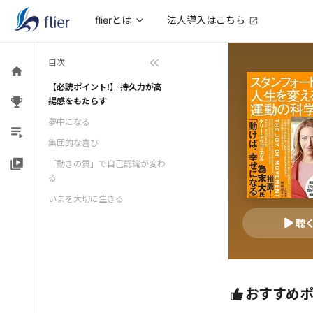
法人導入はこちら
flierとは
目次
【必読ポイント!】 持久力が高
揚感をもたらす
夢中になる
集団的な喜び
「動きの質」で自己認識が変わ
る
いまを大切に生きる
聴
おすすめ