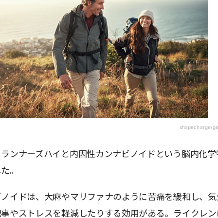
shapecharge/ge
、ランナーズハイと内因性カンナビノイドという脳内化学
した。
ビノイドは、大麻やマリファナのように苦痛を緩和し、気
配事やストレスを軽減したりする効用がある。ライクレン