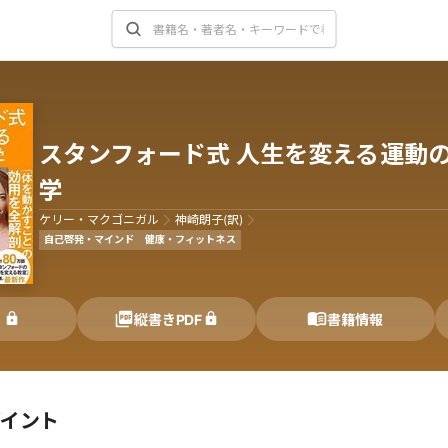
スタンフォード式 人生を変える運動
学
ケリー・マクゴニガル
神崎朗子(訳)
自己啓発・マインド
健康・フィットネス
く
縦書きPDF
書籍情報
ポイント