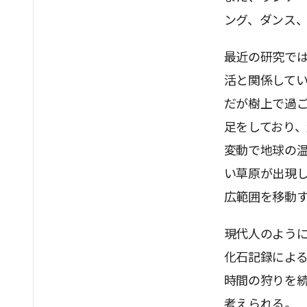
ング、ダンス
最近の研究で
活と関係してい
だが樹上で過
足をしており、
変動で地球の
い草原が出現
広範囲を移動
現代人のよう
化石記録による
時間の狩りを
考えられる。