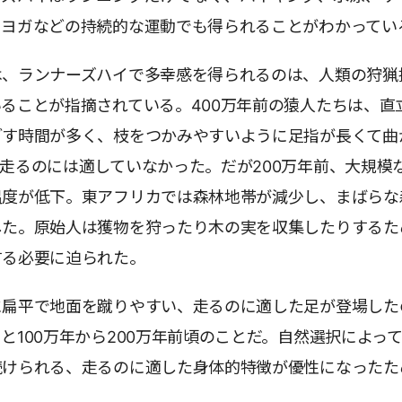
、ヨガなどの持続的な運動でも得られることがわかってい
は、ランナーズハイで多幸感を得られるのは、人類の狩猟
ることが指摘されている。400万年前の猿人たちは、直
ごす時間が多く、枝をつかみやすいように足指が長くて曲
走るのには適していなかった。だが200万年前、大規模
温度が低下。東アフリカでは森林地帯が減少し、まばらな
した。原始人は獲物を狩ったり木の実を収集したりするた
する必要に迫られた。
に扁平で地面を蹴りやすい、走るのに適した足が登場した
と100万年から200万年前頃のことだ。自然選択によっ
続けられる、走るのに適した身体的特徴が優性になったた