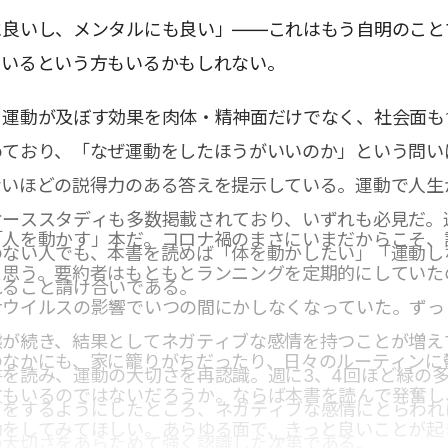
に良いし、メンタルにも良い」――これはもう自明のこと
ているという方もいるかもしれない。
、運動が及ぼす効果を肉体・精神面だけでなく、社会面も
めており、「なぜ運動をしたほうがいいのか」という問い
ないほどの説得力のある答えを提示している。運動で人生
ケーススタディも多数掲載されており、いずれも必見だ。
「人を動かす」本だ。コロナ禍のまさにいまだからこそ、
のない人でも、本書を読めば「体を動かしたい」「運動し
と思う。要約者はもともとランニングを定期的にしていた
れること請け合いである。
ナウイルスの影響でいつの間にかしなくなっていた。ずっ
態が続き、結果としてネガティブな感情を持つことが増え
のなかにも、家に籠りがちだったり、日々のルーティンに
を読み、運動の大切さを再認識。週に3、4回ほど緑の
方もいるのではないだろうか。ならば本書を読んで発奮し
グをするようにしたところ、ネガティブな感情にとらわれ
動をしてみてほしい。あらゆる面で、きっと良いことが起
の大切さをあらためて強く認識した次第である。