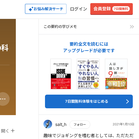
会員登録
ログイン
お悩み解決サーチ
7日間無料
この要約の学びメモ
要約全文を読むには
の科
アップグレードが必要です
7日間無料体験をはじめる
salt_h
2021年1月10日
フォロー
開く
もっと読む
趣味でジョギングを嗜む者としては、ただただ