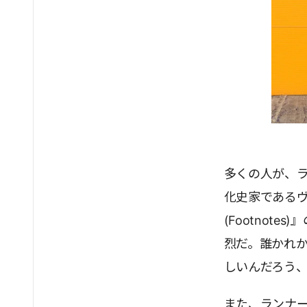
多くの人が、
化史家である
(Footno
烈だ。誰かれ
しいんだろう
また、ランナ