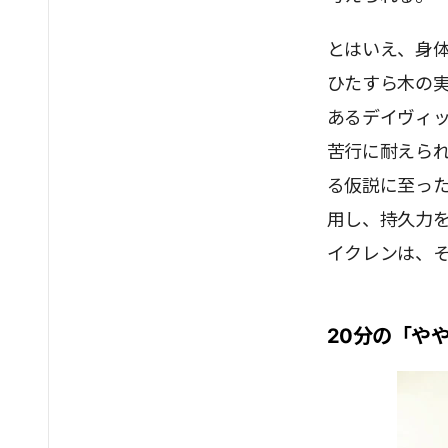
とはいえ、身
ひたすら木の
あるデイヴィ
苦行に耐えら
る仮説に至っ
用し、持久力
イクレンは、
20分の「や