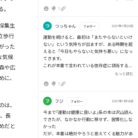
・5分でも自然の中で行うとリセット効果
る。
1
テレワークだと通勤や移動という運動機会が
採集生
なくなるので、スタッフへの意識啓蒙は大事
つ
つっちゃん
2021年1月20日
フォロー
立歩行
もっと読む
運動を続けると、最初は「またやらないといけ
#ラジオ体操第１
ない」という気持ちが出ますが、ある時期を超
がった
#立ち腹筋
えると「今日もやらないと気持ち悪い」になっ
#YouTube
な気候
てきます。
これが本書で言われている依存症に該当するか
森や広
わかりませんが、個人的にはこの「気持ち悪
もっと読む
めに、
い」になるまで継続できれば勝ちだと思ってい
1
ます。
私は毎日筋トレをやらないと気持ち悪くなって
きますが、たしかに6週間続けたくらいから習
フ
フジ
2021年1月18日
フォロー
のは、
慣化してきた気がします。
もっと読む
今まで｢運動は健康に良いよ｣系の本は沢山読ん
て、長
頷きながら拝読出来たので、本書を読んで実践
できたが、なかなか行動に移せず、習慣化しな
あるのみだと思います。
めだと
かった
だが、本書は絶対やろうと思えてくる魅力があ