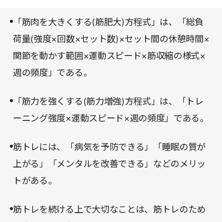
が増え、そして健康的で病気に強い身体を手に入れ
「筋肉を大きくする(筋肥大)方程式」は、「総負
ることができる。つまり筋トレは、人生の課題を解
荷量(強度×回数×セット数)×セット間の休憩時間×
決してくれる究極の手段なのだ。
関節を動かす範囲×運動スピード×筋収縮の様式×
週の頻度」である。
「筋力を強くする(筋力増強)方程式」は、「トレ
ーニング強度×運動スピード×週の頻度」である。
筋トレには、「病気を予防できる」「睡眠の質が
上がる」「メンタルを改善できる」などのメリッ
トがある。
筋トレを続ける上で大切なことは、筋トレのため