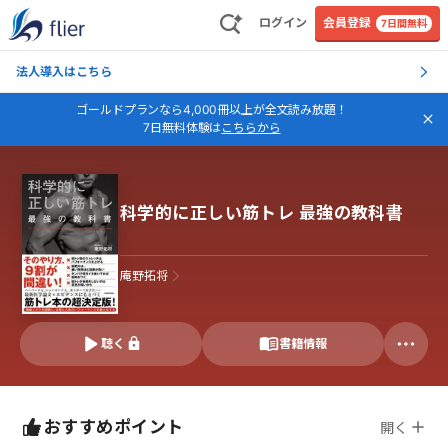
ログイン
会員登録
7日間無料
法人導入はこちら
ゴールドプランなら4,000冊以上が全文読み放題！
7日無料体験は
こちらから
科学的に正しい筋トレ 最強の教科書
庵野拓将
聴く
書籍情報
おすすめポイント
開く