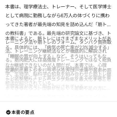
本書は、理学療法士、トレーナー、そして医学博士
として病院に勤務しながら6万人の体づくりに携わ
ってきた著者が最先端の知見を詰め込んだ「筋トレ
の教科書」である。最先端の研究論文に基づき、ト
本書によると、筋トレにはさまざまなメリットがあ
レーニング法や筋トレのフォーム、タンパク質摂取
る。具体的には、「病気の死亡率が23%減少する」
法、トレーニング継続法などが徹底的に解説され
「睡眠の質が向上する」など。そうはいってもなか
る。筋肉肥大には高強度トレーニングではなく総負
なか継続できないのが人間だが、本書では、心理
荷量が重要である、最適な休憩時間は性別やトレー
定期的に筋トレを行っている方は、本書で最新の筋
学、生物学、脳科学の知見を組み合わせた筋トレ継
ニング経験によって異なるなど、今までの常識を覆
トレ術を知り、トレーニング効果を最大化すること
続法が紹介されている。
す新常識が次々に明らかにされている。
ができるだろう。仕事が忙しくて運動不足の方に
は、筋トレ継続法を熟読することをオススメした
い。筋トレを行えば、筋肉が増え、外見的な魅力が
本書の要点
アップし、睡眠の質が向上し、不安を払拭して笑顔