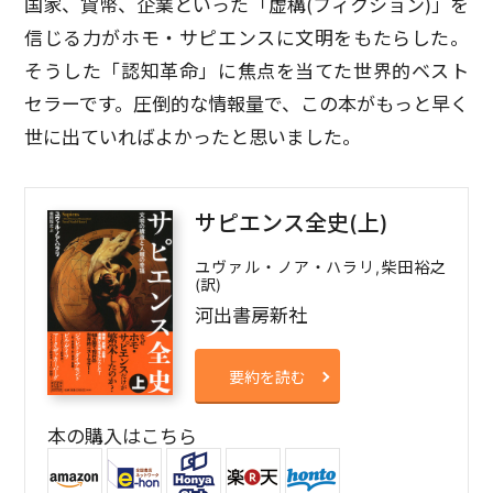
国家、貨幣、企業といった「虚構(フィクション)」を
信じる力がホモ・サピエンスに文明をもたらした。
そうした「認知革命」に焦点を当てた世界的ベスト
セラーです。圧倒的な情報量で、この本がもっと早く
世に出ていればよかったと思いました。
サピエンス全史(上)
ユヴァル・ノア・ハラリ,柴田裕之
(訳)
河出書房新社
要約を読む
本の購入はこちら