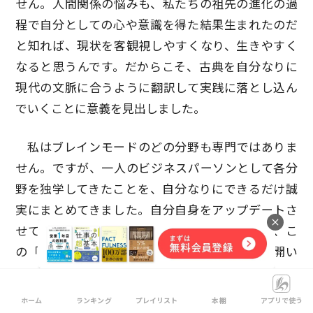
せん。人間関係の悩みも、私たちの祖先の進化の過
程で自分としての心や意識を得た結果生まれたのだ
と知れば、現状を客観視しやすくなり、生きやすく
なると思うんです。だからこそ、古典を自分なりに
現代の文脈に合うように翻訳して実践に落とし込ん
でいくことに意義を見出しました。
私はブレインモードのどの分野も専門ではありま
せん。ですが、一人のビジネスパーソンとして各分
野を独学してきたことを、自分なりにできるだけ誠
実にまとめてきました。自分自身をアップデートさ
せて、よりよい未来を築きたいと考える方々が、こ
の「探究と実践の書」を気になるところから開い
て、活用していただけたら嬉しいですね。
ホーム
ランキング
プレイリスト
本棚
アプリで使う