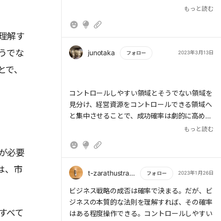
もっと読む
とりあえず何が出来るかとか、そんなところだ
けでよい。
理解す
そういう意味ではあまり変わらないはず。
うでな
junotaka
2023年3月13日
フォロー
とで、
もっと読む
コントロールしやすい領域とそうでない領域を
見分け、経営資源をコントロールできる領域へ
と集中させることで、成功確率は劇的に高めら
れるのだ。
もっと読む
○印象深いポイント
が必要
・コントロールし易い領域に資源を投じる
は、市
・重要なのは相対的な好意度それは市場全体で
t-zarathustra-y
2023年1月26日
フォロー
ある
もっと読む
ビジネス戦略の成否は確率で決まる。だが、ビ
・マーケティングはシステムとして取り組まな
ジネスの本質的な法則を理解すれば、その確率
いといけない
すべて
はある程度操作できる。コントロールしやすい