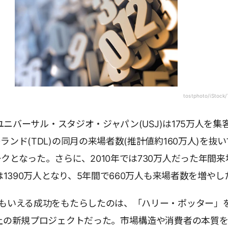
tostphoto/iStock/
、ユニバーサル・スタジオ・ジャパン(USJ)は175万人を集
ランド(TDL)の同月の来場者数(推計値約160万人)を抜
クとなった。さらに、2010年では730万人だった年間来
には1390万人となり、5年間で660万人も来場者数を増やし
ともいえる成功をもたらしたのは、「ハリー・ポッター」
上の新規プロジェクトだった。市場構造や消費者の本質