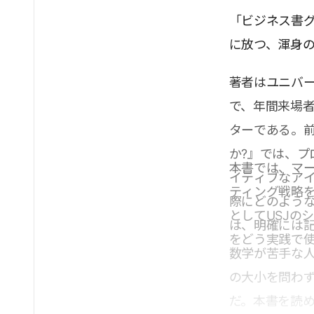
「ビジネス書グ
に放つ、渾身
著者はユニバー
で、年間来場者
ターである。前
か?』では、
本書では、マ
イティブなア
ティング戦略
際にどのよう
としてUSJの
は、明確には
をどう実践で
数学が苦手な
の大小を問わ
だ。本書を読