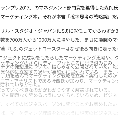
ランプリ2017」のマネジメント部門賞を獲得した森岡
のマーケティング本。それが本書『確率思考の戦略論』だ
サル・スタジオ・ジャパン(USJ)に就任してからわずか
数を700万人から1000万人に増やした、まさに凄腕のマ
著『USJのジェットコースターはなぜ後ろ向きに走った
プロジェクトに成功をもたらしたマーケティング思考や、
ーケティングのさらにディープなところにまで踏みこみ、
イデアの発想法について、惜しみなく公開されていた。た
を具体的に立案する過程が事細かに書かれている。また、
な手順を踏んでマーケティング戦略を立案・実行したのか
シニア・アナリストである今西氏が加わり、マーケティン
記されていなかった。
使っていくべきなのかがわかりやすく解説されている。
人でも問題なく読めるようにつくられているため、ビジネ
ず、すべてのビジネスパーソンに読むことをお薦めしたい
めば、マーケティング理論をどのように現実のビジネスに