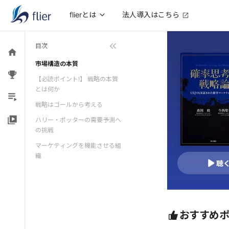
法人導入はこちら
flierとは
目次
市場構造の本質
【必読ポイント!】 戦略の本質
とは何か
戦略はゴールから考える
ハリー・ポッターの需要予測へ
の挑戦
マーケティングを機能させる組
織
聴
おすすめ