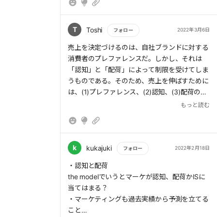
T
Toshi
2022年3月6日
フォロー
もっと読む
売上を決定づけるのは、自社ブランドに対する
消費者のプレファレンスだ。しかし、それは
「認知」と「配荷」によって制限を受けてしま
うものである。そのため、売上を伸ばすために
は、(1)プレファレンス、(2)認知、(3)配荷の3
つを高めなければならない。
もっと読む
目的達成のために打つべき施策の効果を、本書
では需要予測を用いてある程度正確に把握でき
ることを示している。日本において希少な数学
k
kukajuki
2022年2月18日
フォロー
マーケター的な発想が、今後ますます必要にな
もっと読む
・認知と配荷
ってくるだろう。
the modelでいうとマーケが認知、配荷かISに
当てはまる？
マーケティング・ドリブンな組織実現のため、
・マーケティングも過去実績から予測を立てる
組織を縦割りから「マーケティング本部」が横
こと
ぐしを入れて統括する仕組みは非常に重要だと