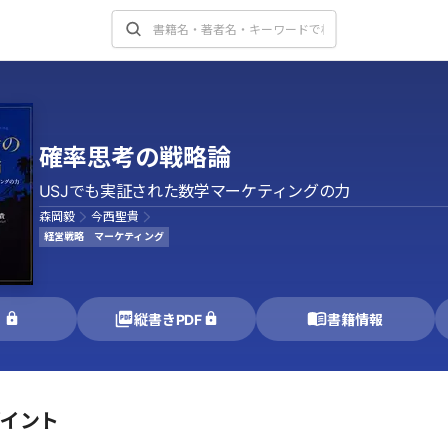
確率思考の戦略論
USJでも実証された数学マーケティングの力
森岡毅
今西聖貴
経営戦略
マーケティング
く
縦書きPDF
書籍情報
ポイント