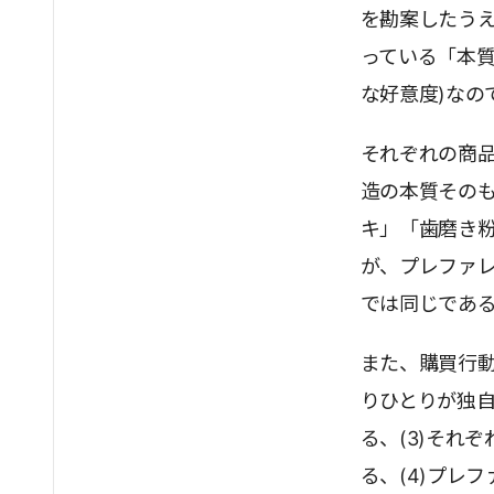
を勘案したう
っている「本質
な好意度)なの
それぞれの商
造の本質その
キ」「歯磨き
が、プレファ
では同じであ
また、購買行動
りひとりが独自
る、(3)それ
る、(4)プレ