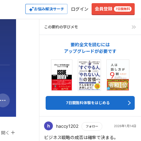
会員登録
ログイン
お悩み解決サーチ
7日間無料
この要約の学びメモ
要約全文を読むには
アップグレードが必要です
7日間無料体験をはじめる
h
haccy1202
2026年1月14日
フォロー
開く
もっと読む
ビジネス戦略の成否は確率で決まる。