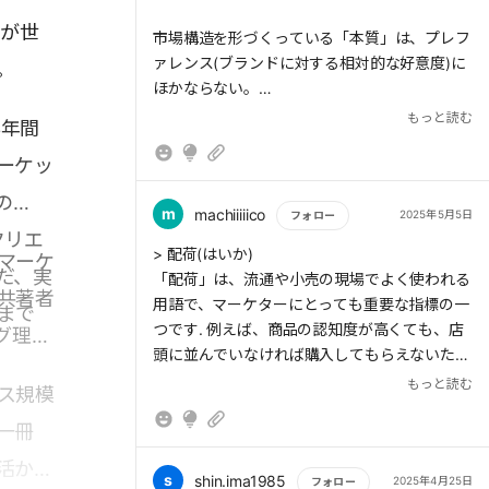
氏が世
市場構造を形づくっている「本質」は、プレフ
ァレンス(ブランドに対する相対的な好意度)に
。
ほかならない。
もっと読む
3年間
> 現実的な戦略を生みだすためには、目的達成
ーケッ
のために必要な諸条件を変数として導きだし、
そこに具体的な数値を当てはめていく必要
の
m
machiiiiico
2025年5月5日
フォロー
クリエ
もっと読む
> 配荷(はいか)
マーケ
だ、実
「配荷」は、流通や小売の現場でよく使われる
共著者
用語で、マーケターにとっても重要な指標の一
まで
つです. 例えば、商品の認知度が高くても、店
グ理論
頭に並んでいなければ購入してもらえないた
め、配荷率を高めることは売上を伸ばすために
もっと読む
ス規模
重要です。
一冊
活かす
s
shin.ima1985
2025年4月25日
フォロー