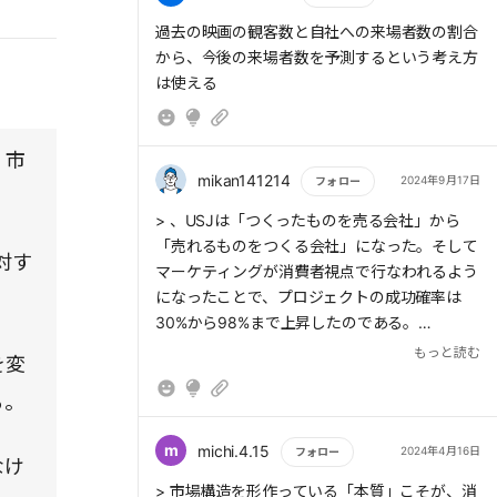
もっと読む
過去の映画の観客数と自社への来場者数の割合
から、今後の来場者数を予測するという考え方
は使える
、市
mikan141214
2024年9月17日
フォロー
もっと読む
> 、USJは「つくったものを売る会社」から
「売れるものをつくる会社」になった。そして
対す
マーケティングが消費者視点で行なわれるよう
になったことで、プロジェクトの成功確率は
30%から98%まで上昇したのである。
もっと読む
を変
る。
> 売上を決定づけるのは、自社ブランドに対す
る消費者のプレファレンスだ。しかし、それは
m
michi.4.15
2024年4月16日
フォロー
なけ
「認知」と「配荷」によって制限を受けてしま
もっと読む
> 市場構造を形作っている「本質」こそが、消