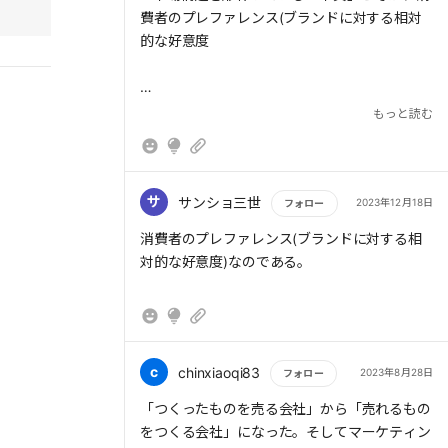
うものである。そのため、売上を伸ばすために
費者のプレファレンス(ブランドに対する相対
は、(1)プレファレンス、(2)認知、(3)配荷の3
的な好意度
つを高めなければならない。
もっと読む
> ブランド戦略を「映画だけのテーマパーク」
から「世界最高のエンターテイメントを集めた
セレクトショップ」に転換
サ
サンショ三世
2023年12月18日
フォロー
もっと読む
消費者のプレファレンス(ブランドに対する相
対的な好意度)なのである。
c
chinxiaoqi83
2023年8月28日
フォロー
もっと読む
「つくったものを売る会社」から「売れるもの
をつくる会社」になった。そしてマーケティン