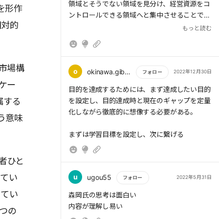
領域とそうでない領域を見分け、経営資源をコ
を形作
○ひとこと
ントロールできる領域へと集中させることで、
マーケティングは市場へ以下に介入するかであ
相対的
成功確率は劇的に高められるのだ。
もっと読む
るが、その為にはマーケティングによるマーケ
ティングの為の意思決定が必要なのだろう。マ
売上を伸ばすためには、(1)プレファレンス、
ーケティングはシステムである。
(2)認知、(3)配荷の3つを高めなければならな
市場構
い。
o
okinawa.gibson39
2022年12月30日
フォロー
ケー
もっと読む
目的を達成するためには、まず達成したい目的
経営者は、会社の重要な意思決定をマーケター
属する
を設定し、目的達成時と現在のギャップを定量
に委ねる覚悟を持たなければならない。
化しながら徹底的に想像する必要がある。
う意味
まずは学習目標を設定し、次に繋げる
者ひと
してい
u
ugou55
2022年5月31日
フォロー
ってい
もっと読む
森岡氏の思考は面白い
内容が理解し易い
つの