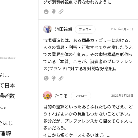
グが消費者視点で行なわれるように
池田祐輔
2023年8月26日
フォロー
もっと読む
市場構造とは、ある商品カテゴリーにおける、
人々の意思・利害・行動すべてを勘案したうえ
での業界全体の仕組み。その市場構造を形作っ
Thinkstock
ている「本質」こそが、消費者のプレファレン
ス(ブランドに対する相対的な好意度)。
客し、
いて日本
場者数
たこる
2023年5月21日
フォロー
た。
もっと読む
目的の逆算といったありふれたものでさえ、ど
うすればよいかの見当もつかないことが多い。
多分だが、プレファレンスから目をそらす人も
をはじ
多いだろう。
を理解
そこから傾くケースも多いはず。