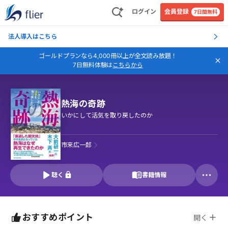
ログイン
会員登録
7日間無料
法人導入はこちら
ゴールドプランなら4,000冊以上が全文読み放題！
7日無料体験は
こちらから
熱海の奇跡
いかにして活気を取り戻したのか
市来広一郎
聴く
書籍情報
おすすめポイント
開く