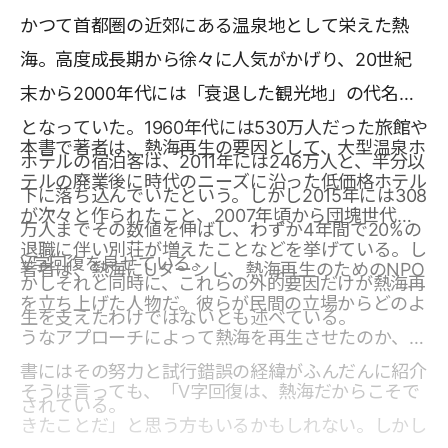
かつて首都圏の近郊にある温泉地として栄えた熱
海。高度成長期から徐々に人気がかげり、20世紀
末から2000年代には「衰退した観光地」の代名詞
となっていた。1960年代には530万人だった旅館や
本書で著者は、熱海再生の要因として、大型温泉ホ
ホテルの宿泊客は、2011年には246万人と、半分以
テルの廃業後に時代のニーズに沿った低価格ホテル
下に落ち込んでいたという。しかし2015年には308
が次々と作られたこと、2007年頃から団塊世代の
万人までその数値を伸ばし、わずか4年間で20%の
退職に伴い別荘が増えたことなどを挙げている。し
V字回復を見せている。
著者は、熱海にUターンし、熱海再生のためのNPO
かしそれと同時に、これらの外的要因だけが熱海再
を立ち上げた人物だ。彼らが民間の立場からどのよ
生を支えたわけではないとも述べている。
うなアプローチによって熱海を再生させたのか、本
書にはその努力と試行錯誤の経緯がふんだんに紹介
そうは言っても、「V字回復は、熱海だからこそで
されている。
きたことだ」と思う方もいるかもしれない。しかし