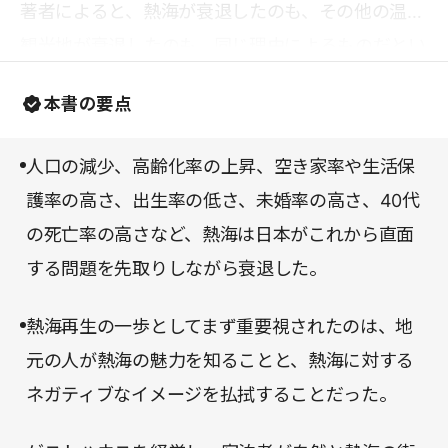
著者によると、熱海が衰退したのも、その他の温泉
観光地が衰退したのも、同じ理由によるものだとい
う。それならば、本書で紹介される著者らの取り組
本書の要点
みは、他の街にも応用が可能だといえるだろう。ビ
ジネスの手法でまちづくりをするひとつのモデルケ
人口の減少、高齢化率の上昇、空き家率や生活保
ースとして、ヒントが満載の一冊だ。
護率の高さ、出生率の低さ、未婚率の高さ、40代
の死亡率の高さなど、熱海は日本がこれから直面
する問題を先取りしながら衰退した。
熱海再生の一歩としてまず重要視されたのは、地
元の人が熱海の魅力を知ることと、熱海に対する
ネガティブなイメージを払拭することだった。