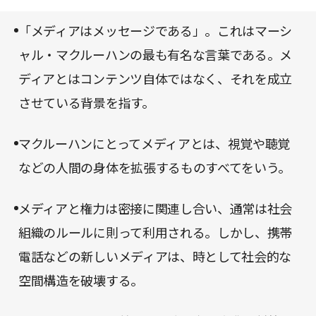
――。こうした事実を露呈したのは、実に興味深
アの観点から考察することも可能にする。インター
い。
「メディアはメッセージである」。これはマーシ
ネット全盛期の今だからこそ、マクルーハンの探究
ャル・マクルーハンの最も有名な言葉である。メ
の軌跡は新鮮さを帯びている。ぜひ堪能いただきた
ディアとはコンテンツ自体ではなく、それを成立
い。
させている背景を指す。
マクルーハンにとってメディアとは、視覚や聴覚
などの人間の身体を拡張するものすべてをいう。
メディアと権力は密接に関連し合い、通常は社会
組織のルールに則って利用される。しかし、携帯
電話などの新しいメディアは、時として社会的な
空間構造を破壊する。