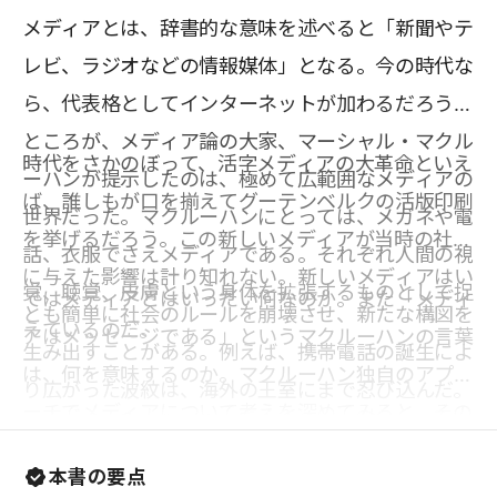
メディアとは、辞書的な意味を述べると「新聞やテ
レビ、ラジオなどの情報媒体」となる。今の時代な
ら、代表格としてインターネットが加わるだろう。
ところが、メディア論の大家、マーシャル・マクル
時代をさかのぼって、活字メディアの大革命といえ
ーハンが提示したのは、極めて広範囲なメディアの
ば、誰しもが口を揃えてグーテンベルクの活版印刷
世界だった。マクルーハンにとっては、メガネや電
を挙げるだろう。この新しいメディアが当時の社会
話、衣服でさえメディアである。それぞれ人間の視
に与えた影響は計り知れない。新しいメディアはい
覚、聴覚、皮膚という身体を拡張するものとして捉
ではメディアとはいったい何なのか。また「メディ
とも簡単に社会のルールを崩壊させ、新たな構図を
えているのだ。
アはメッセージである」というマクルーハンの言葉
生み出すことがある。例えば、携帯電話の誕生によ
は、何を意味するのか。マクルーハン独自のアプロ
り広がった波紋は、海外の王室にまで忍び込んだ。
ーチでメディアについて考えを深めてみると、その
新しいメディアの誕生が貴族社会を成立させている
本質が次第に明らかになる。それは例えば、なぜヒ
ルール、ひいては権威すらも危うくさせていく
本書の要点
トラーがあれだけ大きな支持を得たのかを、メディ