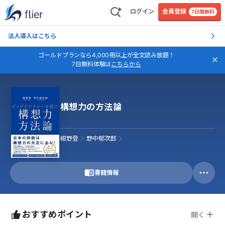
ログイン
会員登録
7日間無料
法人導入はこちら
ゴールドプランなら4,000冊以上が全文読み放題！
7日無料体験は
こちらから
構想力の方法論
紺野登
野中郁次郎
書籍情報
おすすめポイント
開く