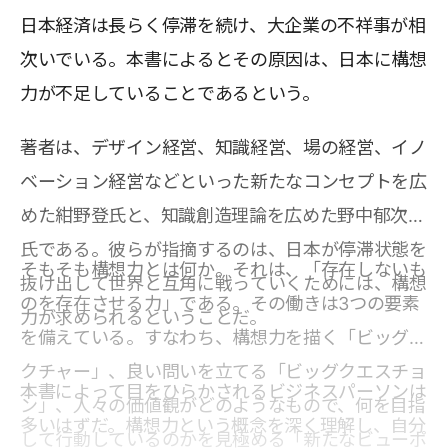
日本経済は長らく停滞を続け、大企業の不祥事が相
次いでいる。本書によるとその原因は、日本に構想
力が不足していることであるという。
著者は、デザイン経営、知識経営、場の経営、イノ
ベーション経営などといった新たなコンセプトを広
めた紺野登氏と、知識創造理論を広めた野中郁次郎
氏である。彼らが指摘するのは、日本が停滞状態を
そもそも構想力とは何か。それは、「存在しないも
抜け出して世界と互角に戦っていくためには、構想
のを存在させる力」である。その働きは3つの要素
力が求められるということだ。
を備えている。すなわち、構想力を描く「ビッグピ
クチャー」、良い問いを立てる「ビッグクエスチョ
本書によって目をひらかされるビジネスパーソンは
ン」、人々の価値観がどのようなもので、何を目指
多いはずだ。構想力という概念を深く理解し、自分
して行動しているのかを見極める「新たなビューポ