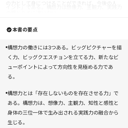
の力として身につけることができれば、今後の人生
イント」である。構想力は想像力、主観力、実践力
の糧となるに違いない。
の融合からなり、構想をデザインするプロセス、目
的を創造していくプロセス、エコシステムの形成プ
本書の要点
ロセスを経て生み出されるという。このプロセスは
本書のなかで、JR東日本の「スイカ(Suica)」構想
構想力の働きには3つある。ビッグピクチャーを描
を例に挙げてわかりやすく解説される。
く力、ビッグクエスチョンを立てる力、新たなビ
ューポイントによって方向性を見極める力であ
る。
構想力とは「存在しないものを存在させる力」で
ある。構想力は、想像力、主観力、知性と感性と
身体の三位一体で生み出される実践力の融合から
生じる。