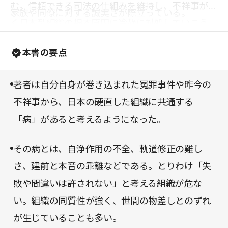
む。信頼できる司法の仕組みを維持し、不祥事が続
家族や同僚に対する誠実さが際立っている。
く日本型組織の根本原因に冷静に対処していこう
――。そんな想いが込められた本書は、不祥事の本
本書の要点
質をあぶり出し、一市民としての責任にも気づかせ
てくれる稀有な一冊だ。
著者は自分自身が巻き込まれた冤罪事件や昨今の
不祥事から、日本の硬直した組織に共通する
「病」があると考えるようになった。
その病とは、自浄作用の不全、軌道修正の難し
さ、建前と本音の乖離などである。とりわけ「失
敗や間違いは許されない」と考える組織が危な
い。組織の同質性が強く、世間の物差しとのずれ
が生じていることも多い。