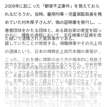
2009年に起こった「郵便不正事件」を覚えておら
れるだろうか。当時、雇用均等・児童家庭局長を務
めていた村木厚子さんが、偽の証明書を発行し、障
害者団体をかたる団体と、ある政治家の便宜を図っ
のちに、捜査の過程において、主任検事が証拠を改
た疑いで逮捕された冤罪事件である。
竄していたことが発覚する。現職検事やその元上司
の逮捕という、日本の検察史上前代未聞の事態が起
こった。これを機に検察のあり方が根本的に見直さ
地方大学出身で、かつ女性でありながら、中央官僚
れ、その後の刑事司法制度改革につながっていっ
のトップである事務次官までのぼりつめた村木さ
た。本書は事件の当事者だった村木さんによる手記
ん。本書にも詳しく綴られている彼女のキャリア
であり、その後も公務員として「静かな改革」を続
は、多くの人の共感や関心を呼ぶものであろう。ま
けてきた彼女の課題提起の書でもある。
村木さんが感じた日本の検察制度への疑問、硬直化
た、彼女の仕事や生活に対する信条は、驚くほど
した官僚組織の病理についての考察は説得力に富
「りきみ」のないものである。自分の使命、そして