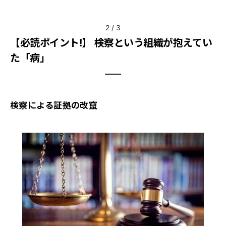
2
/
3
【必読ポイント!】 検察という組織が抱えてい
た「病」
検察による証拠の改竄