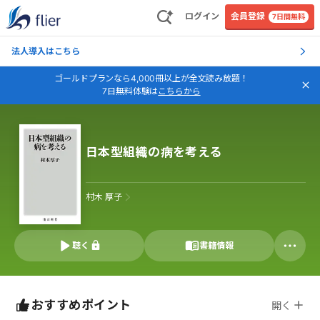
ログイン
会員登録
7日間無料
法人導入はこちら
ゴールドプランなら4,000冊以上が全文読み放題！
7日無料体験は
こちらから
日本型組織の病を考える
村木 厚子
聴く
書籍情報
おすすめポイント
開く