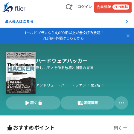
ログイン
会員登録
7日間無料
法人導入はこちら
ゴールドプランなら4,000冊以上が全文読み放題！
7日無料体験は
こちらから
ハードウェアハッカー
新しいモノを作る破壊と創造の冒険
アンドリュー・バニー・ファン
他
2
名
聴く
書籍情報
おすすめポイント
開く