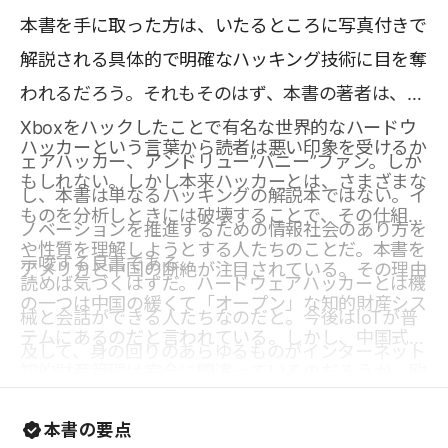
本書を手に取った方は、いたるところに写真付きで
解説される具体的で明確なハッキング技術に目を奪
われるだろう。それもそのはず、本書の著者は、
Xboxをハックしたことで有名な世界的なハードウ
ハッカーという言葉から読者は悪い印象を受けるか
ェアハッカー、アンドリュー”バニー”ファン。しか
もしれない。しかし本来ハッカーとは、さまざまな
し、本書は単なるハッキングの解説本ではない。イ
ものを分析しときには破壊することで、その仕組み
ノベーションを推進するための情報社会のあり方を
や性質を理解しようとする人たちのことだ。本書を
示唆する良書である。
アメリカと中国の断絶が注目されている。その理由
読めば気づくはずだ。ハードウェアハッカーとは機
の一つは中国の緩くて「オープン」な知的財産シス
械と会話ができる人たちなのだと。今後はIoTが普
テムにあるのだと言われている。しかし、中国式の
及して、身の回りのあらゆるものがインターネット
知的財産管理は完全に間違っているのだろうか。欧
につながるという。ソフトウェアの世界にとどまっ
米諸国が採用しているクローズドな知的財産の仕組
ていてはテクノロジーの世界では生きてはいけなく
本書の要点
みが新たなイノベーションを生みやすいといえるの