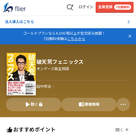
ログイン
会員登録
7日間無料
法人導入はこちら
ゴールドプランなら4,000冊以上が全文読み放題！
7日無料体験は
こちらから
破天荒フェニックス
オンデーズ再生物語
田中修治
聴く
書籍情報
おすすめポイント
開く