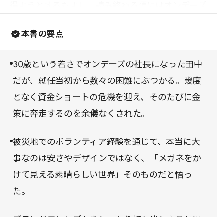
得ようとするもよし。読み終わる頃にはオンデーズ
をもたらした。数字だけを眺めていたら、けっして
のメガネを買いに行きたくなる、そんな一冊であ
なし得なかった偉業といえる。
本書の要点
る。
30歳という若さでオンデーズの社長になった田中
だが、就任当初から数々の困難にぶつかる。幾度
となく資金ショートの危機を迎え、そのたびに金
策に奔走するのを余儀なくされた。
被災地でのボランティア経験を通じて、本当に大
事なのは安さやデザインではなく、「メガネをか
けて見える素晴らしい世界」そのものだと悟っ
た。