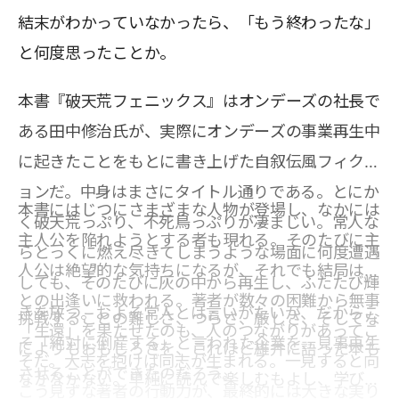
結末がわかっていなかったら、「もう終わったな」
と何度思ったことか。
本書『破天荒フェニックス』はオンデーズの社長で
ある田中修治氏が、実際にオンデーズの事業再生中
に起きたことをもとに書き上げた自叙伝風フィクシ
ョンだ。中身はまさにタイトル通りである。とにか
本書にはじつにさまざまな人物が登場し、なかには
く破天荒っぷり、不死鳥っぷりが凄まじい。常人な
主人公を陥れようとする者も現れる。そのたびに主
らとっくに燃え尽きてしまうような場面に何度遭遇
人公は絶望的な気持ちになるが、それでも結局は人
しても、そのたびに灰の中から再生し、ふたたび輝
との出逢いに救われる。著者が数々の困難から無事
きを放つ。およそ常人とは言いがたいが、だからこ
挑戦することの難しさ、つらさ、厳しさ、そしてな
「生還」を果たせたのも、人のつながりがあってこ
そ「絶対に倒産する」と言われた企業を、見事再生
によりもおもしろさを、これほど雄弁に語った本も
そだ。大志を抱けば同志が生まれる。一見すると向
させることができたのだろう。
なかなかない。単純に読んで楽しむもよし、学びを
こう見ずな著者の行動力が、最終的には大きな実り