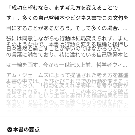
「成功を望むなら、まず考え方を変えることで
す」。多くの自己啓発本やビジネス書でこの文句を
目にすることがあるだろう。そして多くの場合、主
張には同意しながらも行動は結局変えられず、また
そのような中で、本書は行動を変える理論と後押し
日々漫然と過ごすことが多いのではなかろうか。
の言葉に満ちており、巷に溢れている自己啓発本と
は一線を画す。今から一世紀以上前、哲学者ウィリ
アム・ジェームズによって提唱された考え方を基盤
本書の中では、たびたびこれまでの行動を変えるよ
としており、「行動を変えれば簡単に思考や感情が
う指示される。たとえば、「この本のページを破き
変えられる」という主張を裏付ける検証結果も豊富
なさい」というもの。本を破くというのはなかなか
である。本書ではこの主張を「アズイフの法則」と
勇気のいる行動だ。恐らく今まで一度も経験したこ
して日常のさまざまな場面を想定して例にあげてい
とがない人が多いだろう。だが、あえてそれを実行
る。アズイフの法則を使えば、人の感情、やる気、
本書の要点
する。その行動から、あなたの変化が生まれるので