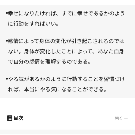
信念、性格の成り立ちを解明できることが次第にわ
ある。サイエンスに基づいた新しい方法論に後押し
かってきたうえに、身体にも影響を与えるというの
幸せになりたければ、すでに幸せであるかのよう
を得て、自分を変える一歩を踏み出そうではない
だ。
に行動をすればいい。
か。
感情によって身体の変化が引き起こされるのでは
ない。身体が変化したことによって、あなた自身
で自分の感情を理解するのである。
やる気があるかのように行動することを習慣づけ
れば、本当にやる気になることができる。
目次
開く