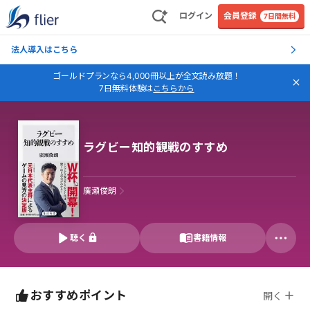
ログイン
会員登録
7日間無料
法人導入はこちら
ゴールドプランなら4,000冊以上が全文読み放題！
7日無料体験は
こちらから
ラグビー知的観戦のすすめ
廣瀬俊朗
聴く
書籍情報
おすすめポイント
開く