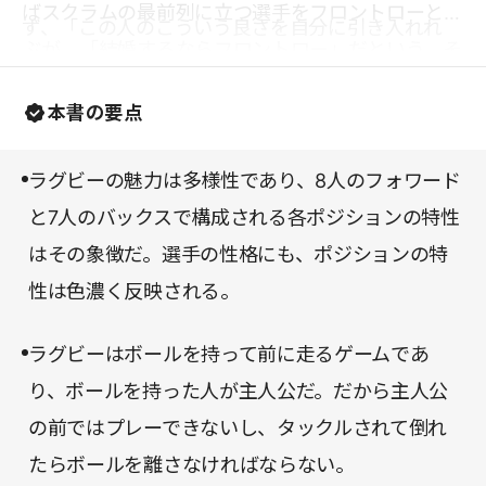
ばスクラムの最前列に立つ選手をフロントローと呼
ず、「この人のこういう良さを自分に引き入れれ
ぶが、「結婚するならフロントロー」だという。そ
ば、自分はもっと良くなるのでは」と考えられるよ
れはなぜか? ぜひ本書をめくって、その答えを確か
うになるだろう。これもラグビーの持つ社会的な価
本書の要点
めていただきたい。
値のひとつと言える。
ラグビーの魅力は多様性であり、8人のフォワード
と7人のバックスで構成される各ポジションの特性
はその象徴だ。選手の性格にも、ポジションの特
性は色濃く反映される。
ラグビーはボールを持って前に走るゲームであ
り、ボールを持った人が主人公だ。だから主人公
の前ではプレーできないし、タックルされて倒れ
たらボールを離さなければならない。