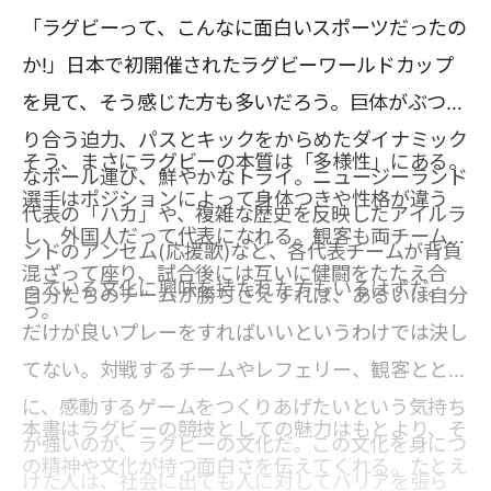
「ラグビーって、こんなに面白いスポーツだったの
か!」日本で初開催されたラグビーワールドカップ
を見て、そう感じた方も多いだろう。巨体がぶつか
り合う迫力、パスとキックをからめたダイナミック
そう、まさにラグビーの本質は「多様性」にある。
なボール運び、鮮やかなトライ。ニュージーランド
選手はポジションによって身体つきや性格が違う
代表の「ハカ」や、複雑な歴史を反映したアイルラ
し、外国人だって代表になれる。観客も両チームが
ンドのアンセム(応援歌)など、各代表チームが背負
混ざって座り、試合後には互いに健闘をたたえ合
っている文化に興味を持たれた方もいるはずだ。
自分たちのチームが勝ちさえすれば、あるいは自分
う。
だけが良いプレーをすればいいというわけでは決し
てない。対戦するチームやレフェリー、観客ととも
に、感動するゲームをつくりあげたいという気持ち
本書はラグビーの競技としての魅力はもとより、そ
が強いのが、ラグビーの文化だ。この文化を身につ
の精神や文化が持つ面白さを伝えてくれる。たとえ
けた人は、社会に出ても人に対してバリアを張ら