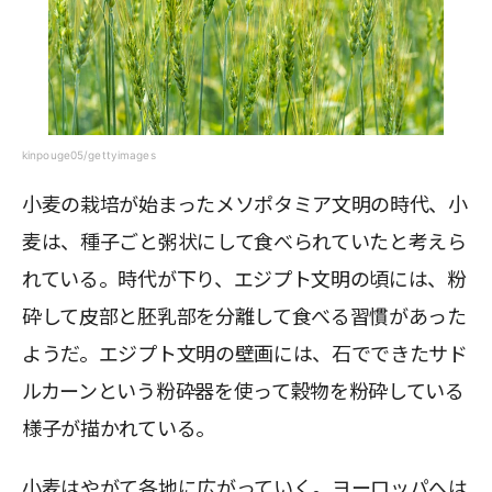
kinpouge05/gettyimages
小麦の栽培が始まったメソポタミア文明の時代、小
麦は、種子ごと粥状にして食べられていたと考えら
れている。時代が下り、エジプト文明の頃には、粉
砕して皮部と胚乳部を分離して食べる習慣があった
ようだ。エジプト文明の壁画には、石でできたサド
ルカーンという粉砕器を使って穀物を粉砕している
様子が描かれている。
小麦はやがて各地に広がっていく。ヨーロッパへは