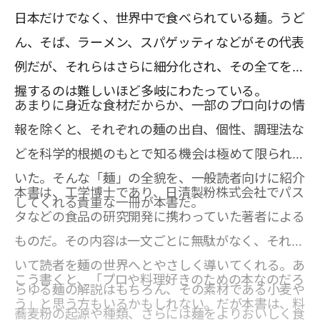
日本だけでなく、世界中で食べられている麺。うど
ん、そば、ラーメン、スパゲッティなどがその代表
例だが、それらはさらに細分化され、その全てを把
握するのは難しいほど多岐にわたっている。
あまりに身近な食材だからか、一部のプロ向けの情
報を除くと、それぞれの麺の出自、個性、調理法な
どを科学的根拠のもとで知る機会は極めて限られて
いた。そんな「麺」の全貌を、一般読者向けに紹介
本書は、工学博士であり、日清製粉株式会社でパス
してくれる貴重な一冊が本書だ。
タなどの食品の研究開発に携わっていた著者による
ものだ。その内容は一文ごとに無駄がなく、それで
いて読者を麺の世界へとやさしく導いてくれる。あ
こう書くと、「プロや料理好きのための本なのだろ
らゆる麺の解説はもちろん、その素材である小麦や
う」と思う方もいるかもしれない。だが本書は、料
蕎麦粉の起源や種類、さらには麺をよりおいしく食