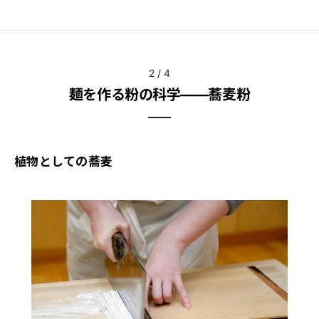
2
/
4
麺を作る粉の科学――蕎麦粉
植物としての蕎麦