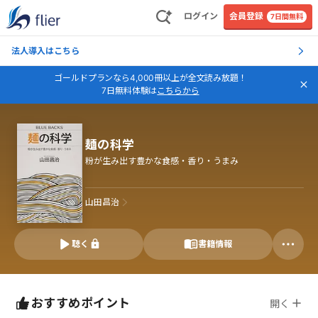
ログイン
会員登録
7日間無料
法人導入はこちら
ゴールドプランなら4,000冊以上が全文読み放題！
7日無料体験は
こちらから
麺の科学
粉が生み出す豊かな食感・香り・うまみ
山田昌治
聴く
書籍情報
おすすめポイント
開く