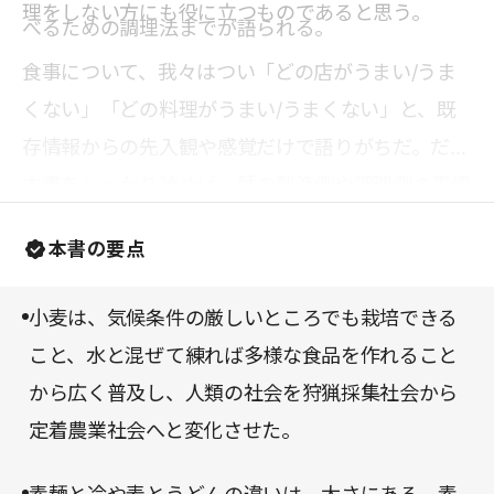
理をしない方にも役に立つものであると思う。
べるための調理法までが語られる。
食事について、我々はつい「どの店がうまい/うま
くない」「どの料理がうまい/うまくない」と、既
存情報からの先入観や感覚だけで語りがちだ。だが
本書をしっかり読めば、麺の製造側や調理側の事情
も鑑みることができる上、食、特に麺に関しては、
本書の要点
新しい視点や感想が持てるようになるに違いない。
小麦は、気候条件の厳しいところでも栽培できる
こと、水と混ぜて練れば多様な食品を作れること
から広く普及し、人類の社会を狩猟採集社会から
定着農業社会へと変化させた。