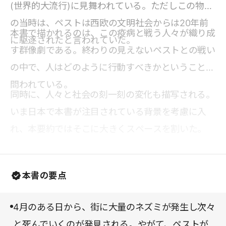
(世界的大流行)に見舞われている。ただしこの物語
の当時は、ペストは西欧の文明社会からは20年前
本書で描かれるのは、この疫病と戦う人々が織り成
に駆逐されたと言われていた。
す群像劇である。終わりの見えないペストとの戦い
の中で、人はどのように行動すべきかということが
問われている。
同時に、人々と社会の刻一刻の変化も描写される。
いま日本で本書が注目されている背景を考慮に入
れ、本要約ではそこに大きくスペースを割いた。
本書の要点
4月のある日から、街に大量のネズミが発生し次々
と死んでいくのが発見される。やがて、ペストが