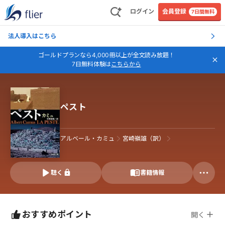
ログイン
会員登録
7日間無料
法人導入はこちら
ゴールドプランなら4,000冊以上が全文読み放題！
7日無料体験は
こちらから
ペスト
アルベール・カミュ
宮崎嶺雄（訳）
聴く
書籍情報
おすすめポイント
開く