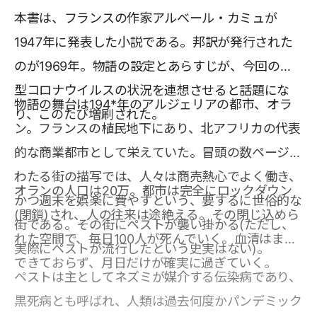
本書は、フランスの作家アルベール・カミュが
1947年に発表した小説である。邦訳が発行された
のが1969年。物語の設定とあらすじが、今回の新
型コロナウイルスの状況を連想させると話題にな
物語の舞台は194*年のアルジェリアの都市、オラ
り、このたび増刷された。
ン。フランスの植民地下にあり、北アフリカの代表
的な商業都市として栄えていた。冒頭の数ページに
わたる街の描写では、人々は商売熱心でよく働き、
オランの人口は20万。都市は完全にロックダウン
かつ週末を娯楽に費やすという、要するに世俗的な
(閉鎖)され、人の往来は途絶える。その閉じ込めら
街である。その街にペストが襲い掛かる(ただし、
れた空間で、毎日100人が死んでいく。血清はまだ
実際にペストが流行したという史実はない)。
できておらず、月日だけが確実に過ぎていく。
ペストは主としてネズミが媒介する伝染病であり、
黒死病とも呼ばれ、人類は過去何度かパンデミック