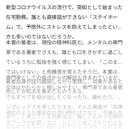
新型コロナウイルスの流行で、突如として始まった
在宅勤務。誰とも直接話ができない「ステイホー
ム」で、予想外にストレスを抱えてしまったという
方も多いのではないだろうか。
本書の著者は、現役の精神科医だ。メンタルの専門
家である著者でさえも、誰とも口をきかずに過ごし
ているうちに孤独を強く感じてしまい、「このまま
ではいけない」と危機感を覚えたそうだ。本書は、
専門家としての視点からの解説も含まれているが、
著者自身が試行錯誤しながら実践し、効果があると
文体はやわらかく親しみやすい。専門家である著者
感じた対処法を集めたものである。
でもすべてを投げ出したくなったり、疲れたり、コ
ンプレックスを感じたりする。そんな著者が「効果
現在のような感染症の流行時だけでなく、今後も在
あり」と感じている対処法は、難しいものでも特別
宅ワークが必要になり、ひとりで過ごさなければな
なものでもない。紹介されているコツは、どれも気