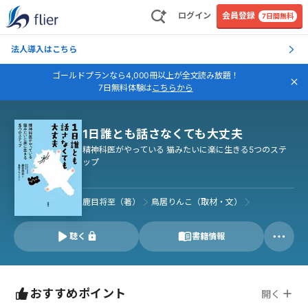
ログイン
会員登録
7日間無料
法人導入はこちら
ゴールドプランなら4,000冊以上が全文読み放題！
7日無料体験は
こちらから
1日誰とも話さなくても大丈夫
精神科医がやっている 猫みたいに楽に生きる5つのステ
ップ
鹿目将至（著）
鳥居りんこ（取材・文）
聴く
書籍情報
おすすめポイント
開く